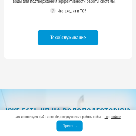
воды для подтверждения эффективности работы системы.
?
Что входит в ТО?
Техобслуживание
УЖЕ ЕСТЬ КП НА ВОДОПОДГОТОВКУ?
Мы используем файлы cookie для улучшения работы сайта
Подробнее
УЗНАЙТЕ СТОИМОСТЬ ОБОРУДОВАНИЯ И
МОНТАЖА У НАС!
Принять