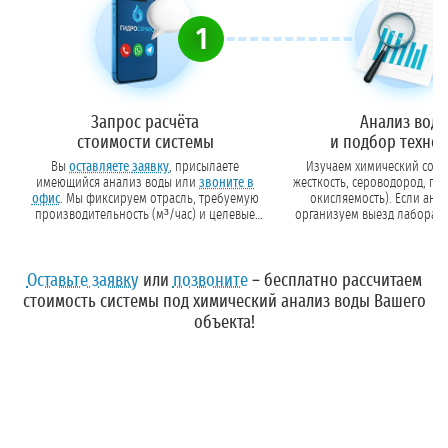
1
Запрос расчёта
Анализ вод
стоимости системы
и подбор техно
Вы
оставляете заявку
, присылаете
Изучаем химический соста
имеющийся анализ воды или
звоните в
жесткость, сероводород, пе
офис
. Мы фиксируем отрасль, требуемую
окисляемость). Если анализа 
производительность (м³/час) и целевые
организуем выезд лаборант
показатели очистки.
данных подбираем тип загру
или реагенты.
Оставьте заявку
или
позвоните
– бесплатно рассчитаем
стоимость системы под химический анализ воды Вашего
объекта!