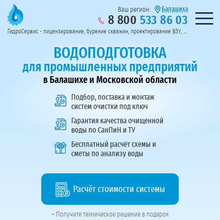
Балашиха
Ваш регион:
8 800
533 86 03
Предоставим полный пакет документов
Колл-центр на связи с 9:00 до 19:00
Нужна консульт
оссии
ГидроСервис - лицензирование, бурение скважин, проектирование ВЗУ, системы водоподготовки
Пригласить в тендер
Перезвоните мне!
ВОДОПОДГОТОВКА
для промышленных предприятий
в Балашихе и Московской области
Подбор, поставка и монтаж
систем очистки под ключ
Гарантия качества очищенной
воды по СанПиН и ТУ
Бесплатный расчёт схемы и
сметы по анализу воды
Расчёт стоимости системы
+ Получите техническое решение в подарок