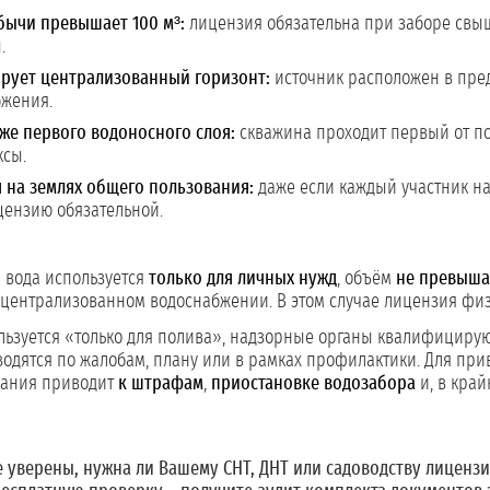
бычи превышает 100 м³:
лицензия обязательна при заборе свыше 
.
ирует централизованный горизонт:
источник расположен в пред
бжения.
же первого водоносного слоя:
скважина проходит первый от по
ксы.
 на землях общего пользования:
даже если каждый участник на
цензию обязательной.
:
вода используется
только для личных нужд
, объём
не превышае
в централизованном водоснабжении. В этом случае лицензия физ
ользуется «только для полива», надзорные органы квалифициру
водятся по жалобам, плану или в рамках профилактики. Для при
вания приводит
к штрафам
,
приостановке водозабора
и, в край
е уверены, нужна ли Вашему СНТ, ДНТ или садоводству лицензи