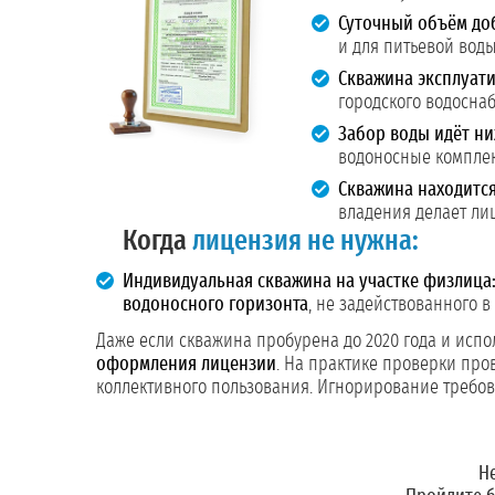
Суточный объём до
и для питьевой воды
Скважина эксплуат
городского водосна
Забор воды идёт ни
водоносные компле
Скважина находится
владения делает ли
Когда
лицензия не нужна:
Индивидуальная скважина на участке физлица
водоносного горизонта
, не задействованного 
Даже если скважина пробурена до 2020 года и исп
оформления лицензии
. На практике проверки про
коллективного пользования. Игнорирование требо
Н