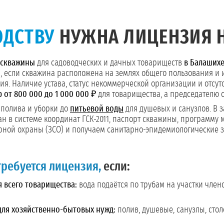
ОДСТВУ
НУЖНА ЛИЦЕНЗИЯ 
 скважины
для садоводческих и дачных товариществ
в Балашихе
а, если скважина расположена на землях общего пользования и
ния. Наличие устава, статус некоммерческой организации и отс
 от 800 000 до 1 000 000 ₽
для товарищества, а председателю от
 полива и уборки до
питьевой воды
для душевых и санузлов. В 
н в системе координат ГСК-2011, паспорт скважины, программу м
рной охраны (ЗСО) и получаем санитарно-эпидемиологические з
требуется лицензия,
если:
 всего товарищества:
вода подаётся по трубам на участки члено
для хозяйственно-бытовых нужд:
полив, душевые, санузлы, стол