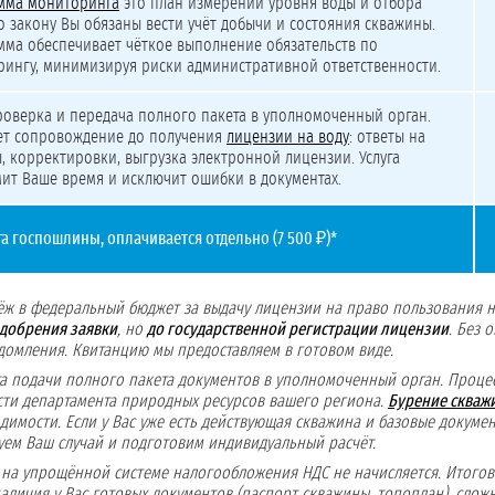
мма мониторинга
это план измерений уровня воды и отбора
о закону Вы обязаны вести учёт добычи и состояния скважины.
ма обеспечивает чёткое выполнение обязательств по
ингу, минимизируя риски административной ответственности.
роверка и передача полного пакета в уполномоченный орган.
ет сопровождение до получения
лицензии на воду
: ответы на
, корректировки, выгрузка электронной лицензии. Услуга
ит Ваше время и исключит ошибки в документах.
та госпошлины, оплачивается отдельно (7 500 ₽)*
ёж в федеральный бюджет за выдачу лицензии на право пользования 
одобрения заявки
, но
до государственной регистрации лицензии
. Без 
едомления. Квитанцию мы предоставляем в готовом виде.
а подачи полного пакета документов в уполномоченный орган. Проце
сти департамента природных ресурсов вашего региона.
Бурение скваж
димости. Если у Вас уже есть действующая скважина и базовые докумен
уем Ваш случай и подготовим индивидуальный расчёт.
й на упрощённой системе налогообложения НДС не начисляется. Итого
аличия у Вас готовых документов (паспорт скважины, топоплан), сло