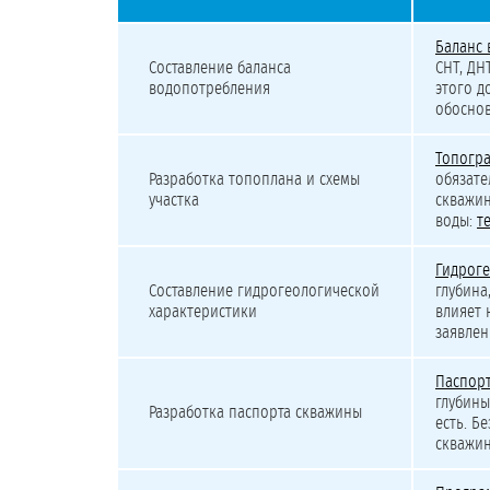
Детализированная минимальная стоимость лицензиро
Баланс
Составление баланса
СНТ, ДН
водопотребления
этого д
обоснов
Топогр
Разработка топоплана и схемы
обязат
участка
скважин
воды:
т
Гидроге
Составление гидрогеологической
глубина
характеристики
влияет 
заявлен
Паспор
глубины
Разработка паспорта скважины
есть. Б
скважин