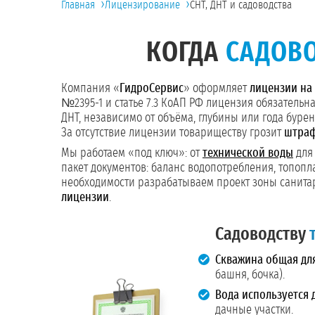
›
›
Главная
Лицензирование
СНТ, ДНТ и садоводства
КОГДА
САДОВ
Компания «
ГидроСервис
» оформляет
лицензии на
№2395-1 и статье 7.3 КоАП РФ лицензия обязательн
ДНТ, независимо от объёма, глубины или года буре
За отсутствие лицензии товариществу грозит
штраф
Мы работаем «под ключ»: от
технической воды
для
пакет документов: баланс водопотребления, топопла
необходимости разрабатываем проект зоны санита
лицензии
.
Садоводству
Скважина общая для
башня, бочка).
Вода используется 
дачные участки.