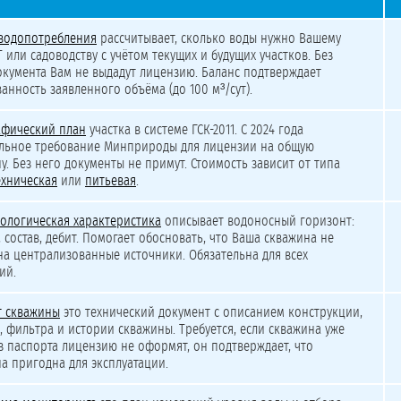
вания подземных вод для СНТ и ДНТ
 водопотребления
рассчитывает, сколько воды нужно Вашему
Т или садоводству с учётом текущих и будущих участков. Без
окумента Вам не выдадут лицензию. Баланс подтверждает
анность заявленного объёма (до 100 м³/сут).
афический план
участка в системе ГСК-2011. С 2024 года
ельное требование Минприроды для лицензии на общую
у. Без него документы не примут. Стоимость зависит от типа
ехническая
или
питьевая
.
ологическая характеристика
описывает водоносный горизонт:
, состав, дебит. Помогает обосновать, что Ваша скважина не
на централизованные источники. Обязательна для всех
ий.
т скважины
это технический документ с описанием конструкции,
, фильтра и истории скважины. Требуется, если скважина уже
ез паспорта лицензию не оформят, он подтверждает, что
а пригодна для эксплуатации.