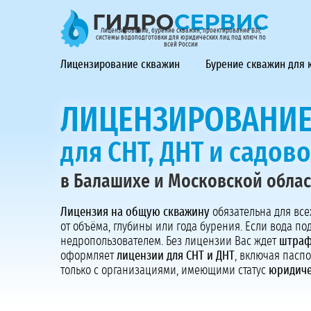
ГидроСервис - лицензирование, бурение скважин, проек
Лицензирование, бурение скважин, проектирование ВЗУ,
системы водоподготовки для юридических лиц под ключ по
всей России
Лицензирование скважин
Бурение скважин для
ЛИЦЕНЗИРОВАНИЕ
для СНТ, ДНТ и садов
в Балашихе и Московской обла
Лицензия на общую скважину
обязательна для все
от объёма, глубины или года бурения. Если вода по
недропользователем. Без лицензии Вас ждет
штраф
оформляет
лицензии для СНТ и ДНТ
, включая пасп
только с организациями, имеющими статус
юридиче