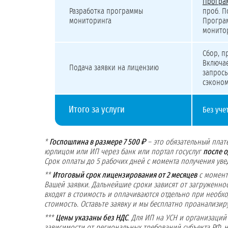
Програ
Разработка программы
проб. П
мониторинга
Програм
монитор
Сбор, п
Включа
Подача заявки на лицензию
запросы
сэконом
Итого за услуги
Без уче
*
Госпошлина в размере 7 500 ₽
– это обязательный плат
юрлицом или ИП через банк или портал госуслуг
после 
Срок оплаты до 5 рабочих дней с момента получения ув
**
Итоговый срок лицензирования от 2 месяцев
с момент
Вашей заявки. Дальнейшие сроки зависят от загруженно
входят в стоимость и оплачиваются отдельно при необхо
стоимость. Оставьте заявку и мы бесплатно проанализир
***
Цены указаны без НДС
. Для ИП на УСН и организаци
зависимости от региональных требований субъекта РФ, н