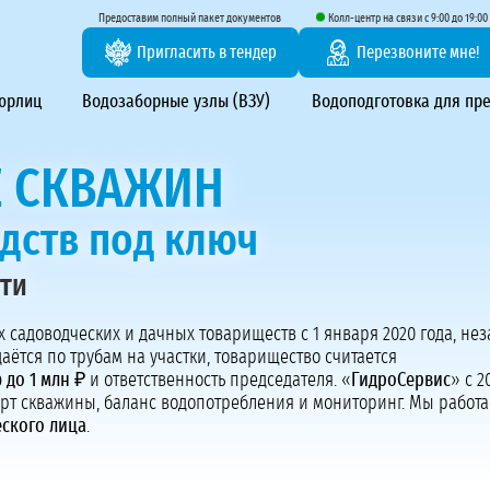
тирование ВЗУ, системы водоподготовки
Предоставим полный пакет документов
Колл-центр на связи с 9:00 до 19:00
Пригласить в тендер
Перезвоните мне!
 юрлиц
Водозаборные узлы (ВЗУ)
Водоподготовка для пр
 СКВАЖИН
одств под ключ
сти
Предоставим полный пакет документов
х садоводческих и дачных товариществ с 1 января 2020 года, не
Пригласить в тендер
даётся по трубам на участки, товарищество считается
Колл-центр на связи с 9:00 до 19:00
 до 1 млн ₽
и ответственность председателя. «
ГидроСервис
» с 2
Перезвоните нам
орт скважины, баланс водопотребления и мониторинг. Мы работ
ского лица
.