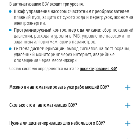
В автоматизацию ВЗУ входит три уровня.
Шкаф управления насосом с частотным преобразователем:
плавный пуск, защита от сухого хода и перегрузок, экономия
электроэнергии.
Программируемый контроллер с датчиками:
сбор показаний
давления, расхода и уровня в РЧВ, управление насосами по
заданным алгоритмам, архив параметров.
Система диспетчеризации:
вывод сигналов на пост охраны,
удалённый мониторинг через интернет, аварийные
оповещения через мессенджеры.
Состав системы определяется на этапе
проектирования ВЗУ
.
Можно ли автоматизировать уже работающий ВЗУ?
Да, мы автоматизируем действующие водозаборные узлы.
Специалисты выезжают на объект, оценивают текущее состояние
Сколько стоит автоматизация ВЗУ?
оборудования и предлагают решение по модернизации. В
большинстве случаев можно установить шкаф управления с
Стоимость зависит от масштаба системы.
Базовый комплект со
частотником и контроллер, не заменяя насосы. Сроки и стоимость
шкафом управления и частотником от 120 000 ₽. Полноценная
Нужна ли диспетчеризация для небольшого ВЗУ?
зависят от текущего состояния ВЗУ и желаемого уровня
система с контроллером, датчиками и диспетчеризацией от 300 000
автоматизации.
₽. Точная цена фиксируется в договоре после
проектирования ВЗУ
.
Для скважины с одним насосом диспетчеризация не обязательна.
Все цены указаны без НДС.
Достаточно шкафа управления с частотником и базовой защиты. Но