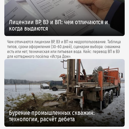
Лицензии ВР, ВЭ и ВП: чем отличаются и
когда выдаются
Чем отличаются лицензии ВР, ВЭ и ВП на недропользование. Таблица
типов, сроки оформления (30–60 дней), сценарии выбора: скважина
есть или нет, техническая или питьевая вода. Кейс: перевод ВП в ВЭ
для коттеджного посёлка «Истра Дом».
Бурение промышленных скважин:
технологии, расчёт дебета