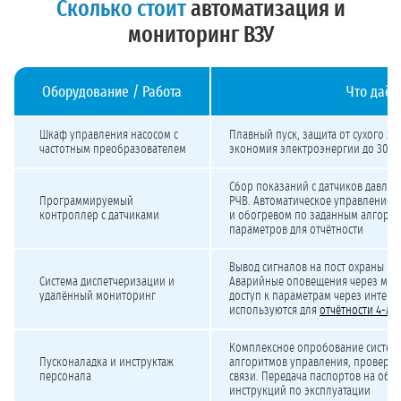
Сколько стоит
автоматизация и
мониторинг ВЗУ
Оборудование / Работа
Что даёт
Стоимость и сроки автоматизации ВЗУ
Шкаф управления насосом с
Плавный пуск, защита от сухого хо
частотным преобразователем
экономия электроэнергии до 30–
Сбор показаний с датчиков давлени
Программируемый
РЧВ. Автоматическое управление 
контроллер с датчиками
и обогревом по заданным алгорит
параметров для отчётности
Вывод сигналов на пост охраны ил
Система диспетчеризации и
Аварийные оповещения через мес
удалённый мониторинг
доступ к параметрам через интерн
используются для
отчётности 4-ЛС 
Комплексное опробование системы
Пусконаладка и инструктаж
алгоритмов управления, проверка
персонала
связи. Передача паспортов на обо
инструкций по эксплуатации