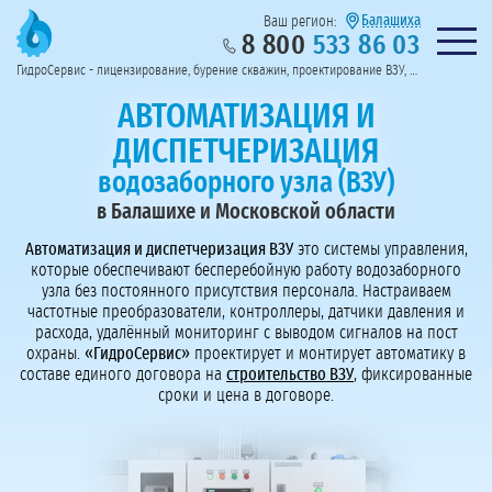
Балашиха
Ваш регион:
8 800
533 86 03
Предоставим полный пакет документов
Колл-центр на связи с 9:00 до 19:00
Нужна консульт
оссии
ГидроСервис - лицензирование, бурение скважин, проектирование ВЗУ, системы водоподготовки
Пригласить в тендер
Перезвоните мне!
АВТОМАТИЗАЦИЯ И
ДИСПЕТЧЕРИЗАЦИЯ
водозаборного узла (ВЗУ)
в Балашихе и Московской области
Автоматизация и диспетчеризация ВЗУ
это системы управления,
которые обеспечивают бесперебойную работу водозаборного
узла без постоянного присутствия персонала. Настраиваем
частотные преобразователи, контроллеры, датчики давления и
расхода, удалённый мониторинг с выводом сигналов на пост
охраны.
«ГидроСервис»
проектирует и монтирует автоматику в
составе единого договора на
строительство ВЗУ
, фиксированные
сроки и цена в договоре.