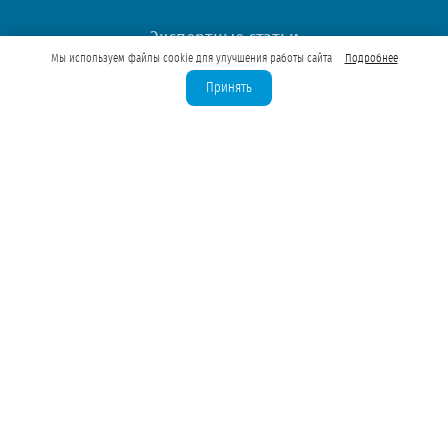
Экспертные статьи
Мы используем файлы cookie для улучшения работы сайта
Подробнее
Частые вопросы
Принять
Образцы документов
Наши работы
Контакты
2026 © ГидроСервис
Лицензирование, бурение скважин, проектирование ВЗУ, системы
водоподготовки для юридических лиц в Балашихе и Московской
области