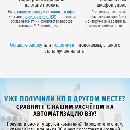
на этапе проекта
шкафов управл
Вы
оставляете заявку
или
звоните в офис
.
Поставляем шкафы упра
На этапе
проектирования ВЗУ
определяем
частотными преобразов
состав автоматики: количество насосов,
монтируем их в здании ВЗУ
наличие РЧВ, необходимость
силовые кабели насосов, 
диспетчеризации. Фиксируем
базовые защиты: сухой ход,
спецификацию в договоре.
перекос фаз.
Оставьте заявку
или
позвоните
– подскажем, с какого
этапа лучше начать!
УЖЕ ПОЛУЧИЛИ КП В ДРУГОМ МЕСТЕ?
СРАВНИТЕ С НАШИМ РАСЧЁТОМ НА
АВТОМАТИЗАЦИЮ ВЗУ!
Получили расчёт у другой компании?
Перешлите его нам,
специалисты в течение 30 минут подготовят
выгодный