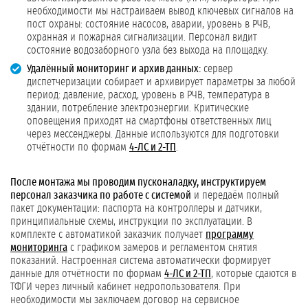
необходимости мы настраиваем вывод ключевых сигналов на
пост охраны: состояние насосов, аварии, уровень в РЧВ,
охранная и пожарная сигнализации. Персонал видит
состояние водозаборного узла без выхода на площадку.
Удалённый мониторинг и архив данных:
сервер
диспетчеризации собирает и архивирует параметры за любой
период: давление, расход, уровень в РЧВ, температура в
здании, потребление электроэнергии. Критические
оповещения приходят на смартфоны ответственных лиц
через мессенджеры. Данные используются для подготовки
отчётности по формам
4-ЛС и 2-ТП
.
После монтажа мы проводим пусконаладку, инструктируем
персонал заказчика по работе с системой
и передаём полный
пакет документации: паспорта на контроллеры и датчики,
принципиальные схемы, инструкции по эксплуатации. В
комплекте с автоматикой заказчик получает
программу
мониторинга
с графиком замеров и регламентом снятия
показаний. Настроенная система автоматически формирует
данные для отчётности по формам
4-ЛС и 2-ТП
, которые сдаются в
ТФГИ через личный кабинет недропользователя. При
необходимости мы заключаем договор на сервисное