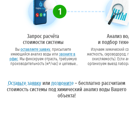
1
Запрос расчёта
Анализ вод
стоимости системы
и подбор техно
Вы
оставляете заявку
, присылаете
Изучаем химический соста
имеющийся анализ воды или
звоните в
жесткость, сероводород, пе
офис
. Мы фиксируем отрасль, требуемую
окисляемость). Если анализа 
производительность (м³/час) и целевые
организуем выезд лаборант
показатели очистки.
данных подбираем тип загру
или реагенты.
Оставьте заявку
или
позвоните
– бесплатно рассчитаем
стоимость системы под химический анализ воды Вашего
объекта!