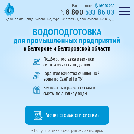
Белгород
Ваш регион:
8 800
533 86 03
Предоставим полный пакет документов
Колл-центр на связи с 9:00 до 19:00
Нужна консульт
оссии
ГидроСервис - лицензирование, бурение скважин, проектирование ВЗУ, системы водоподготовки
Пригласить в тендер
Перезвоните мне!
ВОДОПОДГОТОВКА
для промышленных предприятий
в Белгороде и Белгородской области
Подбор, поставка и монтаж
систем очистки под ключ
Гарантия качества очищенной
воды по СанПиН и ТУ
Бесплатный расчёт схемы и
сметы по анализу воды
Расчёт стоимости системы
+ Получите техническое решение в подарок