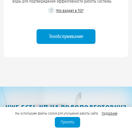
воды для подтверждения эффективности работы системы.
?
Что входит в ТО?
Техобслуживание
УЖЕ ЕСТЬ КП НА ВОДОПОДГОТОВКУ?
Мы используем файлы cookie для улучшения работы сайта
Подробнее
УЗНАЙТЕ СТОИМОСТЬ ОБОРУДОВАНИЯ И
МОНТАЖА У НАС!
Принять