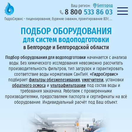
Белгород
Ваш регион:
8 800
533 86 03
Предоставим полный пакет документов
Колл-центр на связи с 9:00 до 19:00
Нужна консульт
оссии
ГидроСервис - лицензирование, бурение скважин, проектирование ВЗУ, системы водоподготовки
Пригласить в тендер
Перезвоните мне!
ПОДБОР ОБОРУДОВАНИЯ
для систем водоподготовки
в Белгороде и Белгородской области
Подбор оборудования для водоподготовки
начинается с анализа
воды. Без химического исследования невозможно рассчитать
производительность фильтров, тип загрузок и гарантировать
соответствие воды нормативам СанПиН.
«ГидроСервис»
подбирает
фильтры обезжелезивания
,
умягчители
, установки
обратного осмоса
и
ультрафильтрации
под состав воды и
требования заказчика. Работаем с проверенными
производителями, предоставляем паспорта и сертификаты на всё
оборудование. Индивидуальный расчёт под Ваш объект.