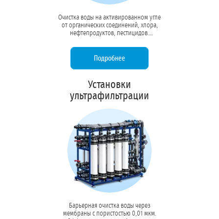
Очистка воды на активированном угле
от органических соединений, хлора,
нефтепродуктов, пестицидов.
Устраняет посторонние привкусы и
запахи, защищает мембраны осмоса
от окисления.
Подробнее
Установки
ультрафильтрации
Барьерная очистка воды через
мембраны с пористостью 0,01 мкм.