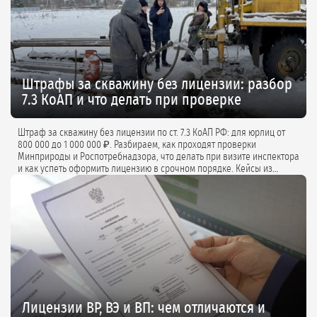
Штрафы за скважину без лицензии: разбор
7.3 КоАП и что делать при проверке
Штраф за скважину без лицензии по ст. 7.3 КоАП РФ: для юрлиц от
800 000 до 1 000 000 ₽. Разбираем, как проходят проверки
Минприроды и Роспотребнадзора, что делать при визите инспектора
и как успеть оформить лицензию в срочном порядке. Кейсы из
практики и советы экспертов.
Лицензии ВР, ВЭ и ВП: чем отличаются и