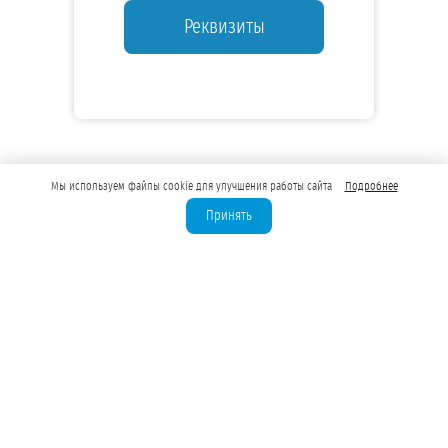
Реквизиты
Мы используем файлы cookie для улучшения работы сайта
Подробнее
Принять
Лицензирование скважин
Бурение скважин для юрлиц
Водозаборные узлы (ВЗУ)
Водоподготовка для предприятий
Оценка запасов подземных вод
Лицензия на техническую воду