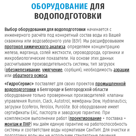
ОБОРУДОВАНИЕ
ДЛЯ
ВОДОПОДГОТОВКИ
Выбор оборудования для водоподготовки
начинается с
инженерного расчёта под конкретный состав воды из Вашей
скважины или водозаборного узла (ВЗУ). Мы расшифровываем
протокол химического анализа
: определяем концентрацию
железа, марганца, солей жесткости, сероводорода, органики и
микробиологические показатели. На основе этих данных
рассчитываем производительность системы, тип загрузок
(
обезжелезивание
,
умягчение
, сорбция), необходимость
аэрации
или
обратного осмоса
.
«ГидроСервис»
поставляет для своих проектов
промышленной
водоподготовки
в Белгороде и Белгородской области
оборудование только проверенных производителей: клапаны
управления Runxin, Clack, Autotrol; мембраны Dow, Hydranautics;
загрузки EcoFerox, Ferolox, Purolite. Всё оборудование имеет
сертификаты ЕАС, паспорта и заводскую гарантию. При
комплексном выполнении работ (
проектирование
+ поставка +
монтаж и ПНР
) мы даём единую гарантию на работоспособность
системы и соответствие воды нормативам СанПиН. Для очистки и
подготовки воды мы не используем стандартные решения.