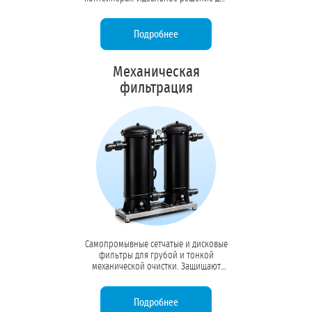
удаленных объектов, вахтовых
поселков и производств без
капитальных зданий.
Подробнее
Механическая
фильтрация
Самопромывные сетчатые и дисковые
фильтры для грубой и тонкой
механической очистки. Защищают
насосы, форсунки и чувствительное
оборудование от абразивного износа
и засоров.
Подробнее