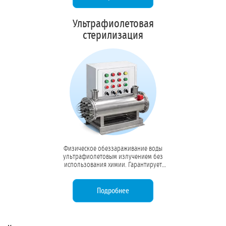
чистоты.
Ультрафиолетовая
стерилизация
Физическое обеззараживание воды
ультрафиолетовым излучением без
использования химии. Гарантирует
99,9% стерильность, исключая
образование токсичных побочных
продуктов дезинфекции.
Подробнее