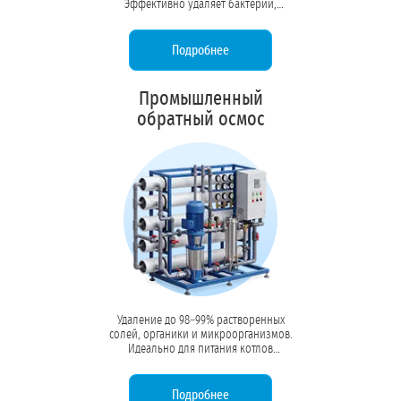
Эффективно удаляет бактерии,
вирусы, коллоидные частицы и
высокомолекулярную органику без
изменения минерального состава.
Подробнее
Промышленный
обратный осмос
Удаление до 98–99% растворенных
солей, органики и микроорганизмов.
Идеально для питания котлов
высокого давления, линий розлива
напитков и технологических
процессов, требующих воды высокой
Подробнее