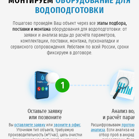
МОНТИРУЕМ
ОБОРУДОВАНИЕ ДЛЯ
ВОДОПОДГОТОВКИ
Пошагово проведём Ваш объект через все
этапы подбора,
поставки и монтажа
оборудования для водоподготовки: от
заявки и анализа воды до расчёта параметров,
комплектации, поставки, монтажа, пусконаладки и
сервисного сопровождения. Работаем по всей России, сроки
фиксируем в договоре.
1
Оставьте заявку
Анализ вод
или позвоните
и расчёт парам
Вы
оставляете заявку
или
звоните в офис
.
Расшифровываем
протокол
Уточняем тип объекта, требуемую
анализа
. Если анализа нет — организуем
производительность (м³/час), цель очистки
отбор проб в аккредит