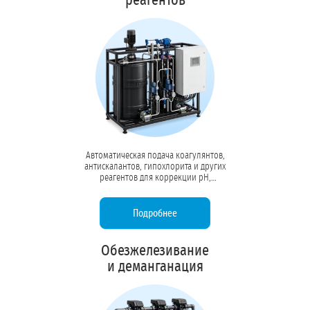
реагентов
Автоматическая подача коагулянтов,
антискалантов, гипохлорита и других
реагентов для коррекции pH,
предотвращения накипи и
обеззараживания. Точный контроль
дозировки насосами-дозаторами.
Подробнее
Обезжелезивание
и деманганация