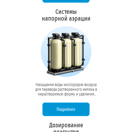
Системы
напорной аэрации
Насыщение воды кислородом воздуха
для перевода растворенного железа в
нерастворимую форму и удаления
летучих газов (сероводород, радон).
Первый этап комплексной очистки
скважинной воды.
Подробнее
Дозирование