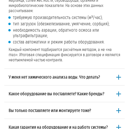
марганца, солей жесткости, сероводорода, органики и
микробиологические показатели. На основе этих данных
рассчитываем:
требуемую производительность системы (м³/час);
тип загрузок (обезжелезивание, умягчение, сорбция);
необходимость аэрации, обратного осмоса или
ультрафильтрации;
состав автоматики и режим работы оборудования.
Каждый компонент подбирается расчётным методом, а не «на
глаз». Итоговая спецификация фиксируется в договоре и является
неотъемлемой частью контракта.
У меня нет химического анализа воды. Что делать?
Мы организуем отбор проб и исследование воды в
аккредитованной лаборатории.
Для этого:
Какое оборудование вы поставляете? Какие бренды?
выезжает специалист либо мы отправляем набор для
Мы поставляем оборудование только проверенных
самостоятельного отбора проб с инструкцией;
производителей для промышленной водоподготовки:
пробы доставляются в лабораторию для расширенного
Вы только поставляете или монтируете тоже?
Клапаны управления:
Runxin, Clack, Autotrol;
химического анализа (до 54 показателей);
Мы работаем по единому
договору подряда
: подбор, поставка,
Мембраны для обратного осмоса и ультрафильтрации:
Dow,
по готовности протокола наши технологи расшифровывают
монтаж и пусконаладка.
Такой подход исключает расхождения
Hydranautics;
результаты и подбирают оборудование.
Какая гарантия на оборудование и на работу системы?
между проектом и реализацией. Вы получаете работающую систему