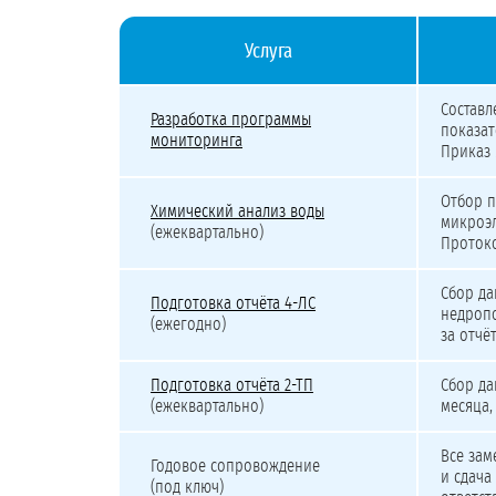
Услуга
Стоимость разработки программы мониторинга подз
Составл
Разработка программы
показат
мониторинга
Приказ 
Отбор п
Химический анализ воды
микроэл
(ежеквартально)
Проток
Сбор да
Подготовка отчёта 4-ЛС
недропо
(ежегодно)
за отчё
Подготовка отчёта 2-ТП
Сбор да
(ежеквартально)
месяца,
Все зам
Годовое сопровождение
и сдача
(под ключ)