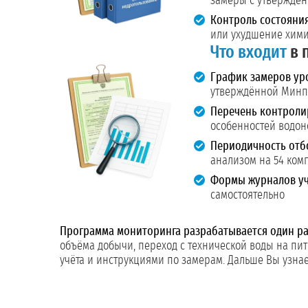
замеры с утверждё
Контроль состояни
или ухудшение хими
Что входит
в 
График замеров ур
утверждённой Мин
Перечень контроли
особенностей водон
Периодичность отб
анализом на 54 ком
Формы журналов уч
самостоятельно
Программа мониторинга разрабатывается один раз
объёма добычи, переход с технической воды на пит
учёта и инструкциями по замерам. Дальше Вы узнает