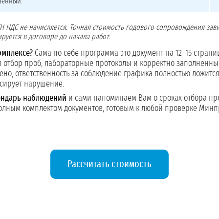
венный.
Н НДС не начисляется. Точная стоимость годового сопровождения зави
руется в договоре до начала работ.
омплексе?
Сама по себе программа это документ на 12–15 страница
 отбор проб, лабораторные протоколы и корректно заполненные
но, ответственность за соблюдение графика полностью ложится 
ксирует нарушение.
ендарь наблюдений
и сами напоминаем Вам о сроках отбора про
олным комплектом документов, готовым к любой проверке Минп
Рассчитать стоимость