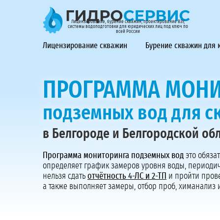
ГидроСервис - лицензирование, бурение скважин, проек
Лицензирование, бурение скважин, проектирование ВЗУ,
системы водоподготовки для юридических лиц под ключ по
всей России
Лицензирование скважин
Бурение скважин для
ПРОГРАММА МОНИ
подземных вод для 
в Белгороде и Белгородской об
Программа мониторинга подземных вод
это обяза
определяет график замеров уровня воды, периодич
нельзя сдать
отчётность 4-ЛС и 2-ТП
и пройти пров
а также выполняет замеры, отбор проб, химанализ 