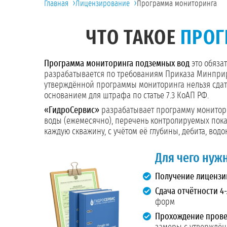
›
›
Главная
Лицензирование
Программа мониторинга
ЧТО ТАКОЕ
ПРОГ
Программа мониторинга подземных вод
это обяза
разрабатывается по требованиям Приказа Минприро
утверждённой программы мониторинга нельзя сдать
основанием для штрафа по статье 7.3 КоАП РФ.
«ГидроСервис»
разрабатывает программу монитори
воды (ежемесячно), перечень контролируемых пок
каждую скважину, с учётом её глубины, дебита, вод
Для чего нуж
Получение лицензии
Сдача отчётности 4-
форм
Прохождение прове