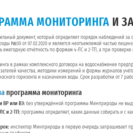
РАММА МОНИТОРИНГА
И З
тельный документ, который определяет порядок наблюдений за 
ды №30 от 07.02.2020 и является неотъемлемой частью лицензи
 ежегодную отчётность по формам 4-ЛС и 2-ТП, а при проверк
нга в рамках комплексного договора на водоснабжение предпр
азателей качества, методики измерений и формы журналов учёт
оносного горизонта и назначения воды. Срок разработки от 7 раб
на
программа мониторинга
 ВР или ВЭ:
без утверждённой программы Минприроды не выда
ЛС и 2-ТП:
программа определяет, какие данные собирать и с к
рок:
инспектор Минприроды в первую очередь запрашивает пр