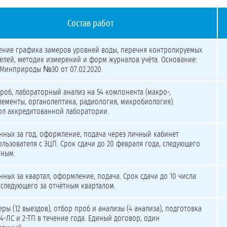
Состав работ
емных вод и годового сопровождения
ение графика замеров уровней воды, перечня контролируемых
елей, методик измерений и форм журналов учёта. Основание:
Минприроды №30 от 07.02.2020.
роб, лабораторный анализ на 54 компонента (макро-,
ементы, органолептика, радиология, микробиология).
ол аккредитованной лаборатории.
нных за год, оформление, подача через личный кабинет
льзователя с ЭЦП. Срок сдачи до 20 февраля года, следующего
тным.
нных за квартал, оформление, подача. Срок сдачи до 10 числа
 следующего за отчётным кварталом.
еры (12 выездов), отбор проб и анализы (4 анализа), подготовка
 4-ЛС и 2-ТП в течение года. Единый договор, один