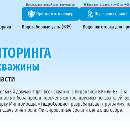
тирование ВЗУ, системы водоподготовки
Предоставим полный пакет документов
Колл-центр на связи с 9:00 до 19:00
Пригласить в тендер
Перезвоните мне!
 юрлиц
Водозаборные узлы (ВЗУ)
Водоподготовка для пр
ТОРИНГА
скважины
ласти
Предоставим полный пакет документов
Пригласить в тендер
тельный документ для всех скважин с лицензией ВР или ВЭ. Она
ность отбора проб и перечень контролируемых показателей. Бе
Колл-центр на связи с 9:00 до 19:00
ерку Минприроды.
«ГидроСервис»
разрабатывает программу по
Перезвоните нам
и сдачу отчётности. Фиксированные сроки и цена в договоре.