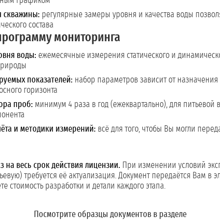
нным графиком
я скважины:
регулярные замеры уровня и качества воды позвол
ческого состава
программу мониторинга
овня воды:
ежемесячные измерения статического и динамическо
природы
руемых показателей:
набор параметров зависит от назначения 
осного горизонта
ора проб:
минимум 4 раза в год (ежеквартально), для питьевой
понента
ёта и методики измерений:
всё для того, чтобы Вы могли перед
 на весь срок действия лицензии.
При изменении условий эксп
ьевую) требуется её актуализация. Документ передаётся Вам в 
е стоимость разработки и детали каждого этапа.
Посмотрите образцы документов в разделе