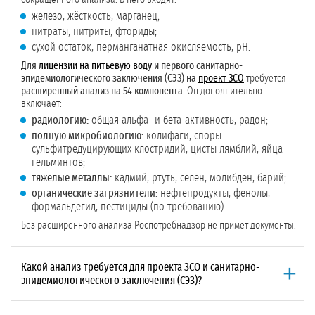
железо, жёсткость, марганец;
нитраты, нитриты, фториды;
сухой остаток, перманганатная окисляемость, pH.
Для
лицензии на питьевую воду
и первого санитарно-
эпидемиологического заключения (СЭЗ) на
проект ЗСО
требуется
расширенный анализ на 54 компонента
. Он дополнительно
включает:
радиологию:
общая альфа- и бета-активность, радон;
полную микробиологию:
колифаги, споры
сульфитредуцирующих клостридий, цисты лямблий, яйца
гельминтов;
тяжёлые металлы:
кадмий, ртуть, селен, молибден, барий;
органические загрязнители:
нефтепродукты, фенолы,
формальдегид, пестициды (по требованию).
Без расширенного анализа Роспотребнадзор не примет документы.
Какой анализ требуется для проекта ЗСО и санитарно-
эпидемиологического заключения (СЭЗ)?
Для первого СЭЗ (на
проект ЗСО
)
нужен
расширенный анализ на 54
компонента
. В него входят: