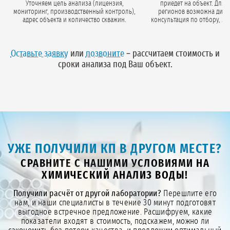
Уточняем цель анализа (лицензия,
приедет на объект. Для 
мониторинг, производственный контроль),
регионов возможна дистанционная
адрес объекта и количество скважин.
консультация по отбору, м
стерильную тару и подробную инструкци
а Вы отбираете пробы само
Оставьте заявку
или
позвоните
– рассчитаем стоимость и
сроки анализа под Ваш объект.
УЖЕ ПОЛУЧИЛИ КП В ДРУГОМ МЕСТЕ?
СРАВНИТЕ С НАШИМИ УСЛОВИЯМИ НА
ХИМИЧЕСКИЙ АНАЛИЗ ВОДЫ!
Получили расчёт от другой лаборатории?
Перешлите его
нам, и наши специалисты в течение 30 минут подготовят
выгодное встречное предложение. Расшифруем, какие
показатели входят в стоимость, подскажем, можно ли