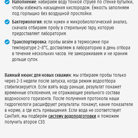
Наполнение:
набираем воду тонкой струёй по стенке бутылки,
чтобы избежать насыщения кислородом. Ёмкость заполняем
под горлышко без воздушной прослойки.
Бактериология:
если нужен и микробиологический анализ,
сначала отбираем пробу в стерильную тару, которую
предоставляет лаборатория.
Транспортировка:
пробы везём в термосумке при
температуре 2–8°C, доставляем в лабораторию в день отбора
в течение нескольких часов. Не замораживаем и не храним
дольше суток.
Важный нюанс для новых скважин:
мы отбираем пробы только
через 2–3 недели после запуска, когда режим водоотбора
стабилизируется. Если взять воду раньше, результат покажет
временные отклонения, не отражающие реального состава
водоносного горизонта. После получения протокола наши
гидрогеологи расшифруют результаты: покажут, какие показатели
в норме, а где есть превышения. Если вода не соответствует
СанПиН, мы подберём
систему водоподготовки
и поможем
получить второе СЭЗ.