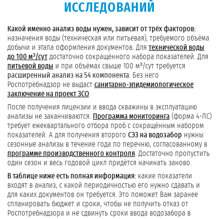
ИССЛЕДОВАНИЙ
Какой именно анализ воды нужен, зависит от трёх факторов:
назначения воды (техническая или питьевая), требуемого объёма
добычи и этапа оформления документов. Для
технической воды
до 100 м³/сут
достаточно сокращённого набора показателей. Для
питьевой воды
и при объёмах свыше 100 м³/сут требуется
расширенный анализ на 54 компонента
. Без него
Роспотребнадзор не выдаст
санитарно-эпидемиологическое
заключение на проект ЗСО
.
После получения лицензии и ввода скважины в эксплуатацию
анализы не заканчиваются.
Программа мониторинга
(форма 4-ЛС)
требует ежеквартального отбора проб с сокращённым набором
показателей. А для получения второго
СЭЗ на водозабор
нужны
сезонные анализы в течение года по перечню, согласованному в
программе производственного контроля
. Достаточно пропустить
один сезон и весь годовой цикл придётся начинать заново.
В таблице ниже есть полная информация:
какие показатели
входят в анализ, с какой периодичностью его нужно сдавать и
для каких документов он требуется. Это поможет Вам заранее
спланировать бюджет и сроки, чтобы не получить отказ от
Роспотребнадзора и не сдвинуть сроки ввода водозабора в