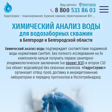
Белгород
Ваш регион:
8 800
533 86 03
Предоставим полный пакет документов
Колл-центр на связи с 9:00 до 19:00
Нужна консульт
оссии
ГидроСервис - лицензирование, бурение скважин, проектирование ВЗУ, системы водоподготовки
Пригласить в тендер
Перезвоните мне!
ХИМИЧЕСКИЙ АНАЛИЗ ВОДЫ
для водозаборных скважин
в Белгороде и Белгородской области
Химический анализ воды
подтверждает соответствие подземной
воды нормативам СанПиН. Без полного исследования на 54
компонента нельзя получить первое санитарно-
эпидемиологическое заключение (на
проект ЗСО
) и второе СЭЗ
(на объект водозабора) без сезонных анализов.
«ГидроСервис»
организует отбор проб, доставку в аккредитованную
лабораторию и передачу протоколов в Роспотребнадзор.