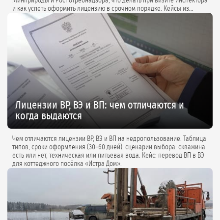
Минприроды и Роспотребнадзора, что делать при визите инспектора
и как успеть оформить лицензию в срочном порядке. Кейсы из
практики и советы экспертов.
Лицензии ВР, ВЭ и ВП: чем отличаются и
когда выдаются
Чем отличаются лицензии ВР, ВЭ и ВП на недропользование. Таблица
типов, сроки оформления (30–60 дней), сценарии выбора: скважина
есть или нет, техническая или питьевая вода. Кейс: перевод ВП в ВЭ
для коттеджного посёлка «Истра Дом».