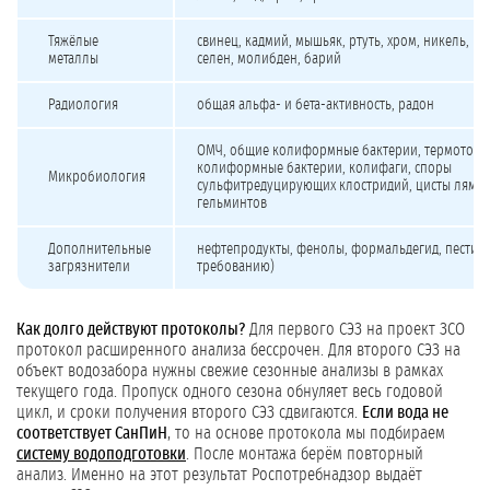
Тяжёлые
свинец, кадмий, мышьяк, ртуть, хром, никель, ко
металлы
селен, молибден, барий
Радиология
общая альфа- и бета-активность, радон
ОМЧ, общие колиформные бактерии, термотоле
колиформные бактерии, колифаги, споры
Микробиология
сульфитредуцирующих клостридий, цисты лямбл
гельминтов
Дополнительные
нефтепродукты, фенолы, формальдегид, пестиц
загрязнители
требованию)
Как долго действуют протоколы?
Для первого СЭЗ на проект ЗСО
протокол расширенного анализа бессрочен. Для второго СЭЗ на
объект водозабора нужны свежие сезонные анализы в рамках
текущего года. Пропуск одного сезона обнуляет весь годовой
цикл, и сроки получения второго СЭЗ сдвигаются.
Если вода не
соответствует СанПиН
, то на основе протокола мы подбираем
систему водоподготовки
. После монтажа берём повторный
анализ. Именно на этот результат Роспотребнадзор выдаёт