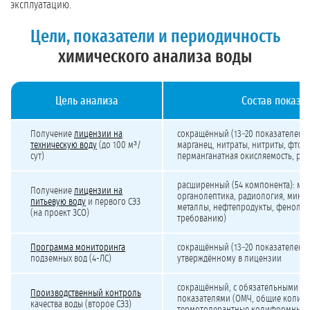
эксплуатацию.
Цели, показатели и периодичность
химического анализа воды
Цель анализа
Состав показа
Химический анализ воды: цели, периодичность и состав показателей
Получение
лицензии на
сокращённый (13–20 показателей): 
техническую воду
(до 100 м³/
марганец, нитраты, нитриты, фтори
сут)
перманганатная окисляемость, pH
расширенный (54 компонента): ма
Получение
лицензии на
органолептика, радиология, микр
питьевую воду
и первого СЭЗ
металлы, нефтепродукты, фенолы,
(на проект ЗСО)
требованию)
Программа мониторинга
сокращённый (13–20 показателей) 
подземных вод (4-ЛС)
утверждённому в лицензии
сокращённый, с обязательными м
Производственный контроль
показателями (ОМЧ, общие колиф
качества воды (второе СЭЗ)