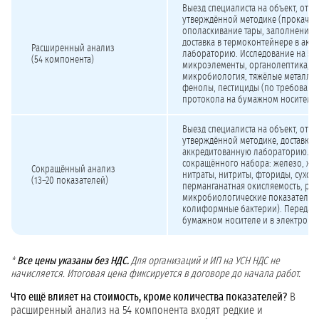
Выезд специалиста на объект, отб
утверждённой методике (прокачка
ополаскивание тары, заполнение 
доставка в термоконтейнере в акк
Расширенный анализ
лабораторию. Исследование на 54 
(54 компонента)
микроэлементы, органолептика, р
микробиология, тяжёлые металлы,
фенолы, пестициды (по требовани
протокола на бумажном носителе 
Выезд специалиста на объект, отб
утверждённой методике, доставка 
аккредитованную лабораторию. И
сокращённого набора: железо, жёс
Сокращённый анализ
нитраты, нитриты, фториды, сухой 
(13–20 показателей)
перманганатная окисляемость, pH
микробиологические показатели 
колиформные бактерии). Передача
бумажном носителе и в электронн
*
Все цены указаны без НДС.
Для организаций и ИП на УСН НДС не
начисляется. Итоговая цена фиксируется в договоре до начала работ.
Что ещё влияет на стоимость, кроме количества показателей?
В
расширенный анализ на 54 компонента входят редкие и