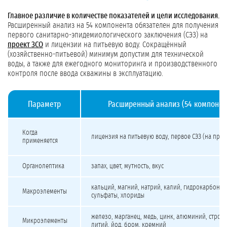
Главное различие в количестве показателей и цели исследования.
Расширенный анализ на 54 компонента обязателен для получения
первого санитарно-эпидемиологического заключения (СЭЗ) на
проект ЗСО
и лицензии на питьевую воду. Сокращённый
(хозяйственно-питьевой) минимум допустим для технической
воды, а также для ежегодного мониторинга и производственного
контроля после ввода скважины в эксплуатацию.
Параметр
Расширенный анализ (54 компонен
Сравнение расширенного и сокращённого химического анализа воды
Когда
лицензия на питьевую воду, первое СЭЗ (на прое
применяется
Органолептика
запах, цвет, мутность, вкус
кальций, магний, натрий, калий, гидрокарбонат
Макроэлементы
сульфаты, хлориды
железо, марганец, медь, цинк, алюминий, строн
Микроэлементы
литий, йод, бром, кремний