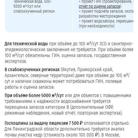
Техническая вода,
500–
+ проект ГИН (проектирование, бу
5000 м³/сут
или
отчёт по оценке запасов
)
слабоизученный регион
+ проект подсчёта запасов, эксперт
разработки месторождения
+ проект водозабора, переоценка 
(при необходимости)
Для технической воды
при объёме до 100 м³/сут ЗСО и санитарно-
эпидемиологические заключения не требуются. При объёме более
100 м³/сут обязательны: ГИН, оценка запасов, государственная
экспертиза.
В слабоизученных регионах
(Якутия, Приморский край,
Архангельск, северные территории) даже при объёме до 100 м³/
сут и наличии скважины может потребоваться ГИН, полевые
работы и оценка запасов.
При объёме более 5000 м³/сут
или для объектов с повышенными
требованиями к надёжности водоснабжения требуется
переоценка запасов категории В (дополнительные ОФР,
режимные наблюдения, новый отчёт, повторная экспертиза).
Госпошлина за выдачу лицензии 7 500 ₽
оплачивается отдельно.
Для Ленинградской области дополнительно требуется анализ
почвы участка недр (стоимость около 100 000 ₽). В Москве,