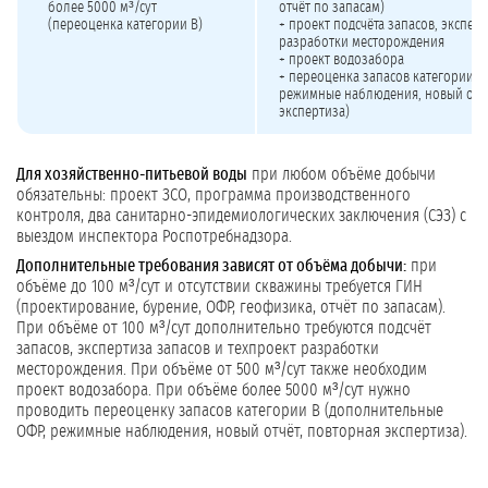
более 5000 м³/сут
отчёт по запасам)
(переоценка категории В)
+ проект подсчёта запасов, эксперт
разработки месторождения
+ проект водозабора
+ переоценка запасов категории В
режимные наблюдения, новый отчё
экспертиза)
Для хозяйственно-питьевой воды
при любом объёме добычи
обязательны: проект ЗСО, программа производственного
контроля, два санитарно-эпидемиологических заключения (СЭЗ) с
выездом инспектора Роспотребнадзора.
Дополнительные требования зависят от объёма добычи:
при
объёме до 100 м³/сут и отсутствии скважины требуется ГИН
(проектирование, бурение, ОФР, геофизика, отчёт по запасам).
При объёме от 100 м³/сут дополнительно требуются подсчёт
запасов, экспертиза запасов и техпроект разработки
месторождения. При объёме от 500 м³/сут также необходим
проект водозабора. При объёме более 5000 м³/сут нужно
проводить переоценку запасов категории В (дополнительные
ОФР, режимные наблюдения, новый отчёт, повторная экспертиза).