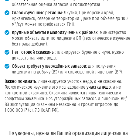
обязательная оценка запасов и госэкспертиза.
Слабоизученные регионы:
Якутия, Приморский край,
Архангельск, северные территории. Даже при объёме до 100
м³/сут может потребоваться ГИН.
Крупные объекты в малоизученных районах:
министерство
может обязать идти по лицензии ВП (геологическое изучение
без права добычи).
Нет готовой скважины:
планируется бурение с нуля, нужно
доказать наличие воды.
Объект требует утверждённых запасов:
для получения
лицензии на добычу (ВЭ) или совмещённой лицензии (ВР).
Важно понимать:
лицензируется участок недр, а не скважина.
Геологическое изучение это исследование
участка недр
, а не
конкретной скважины. Скважина является лишь техническим
средством заказчика. Без утверждённых запасов и лицензии ВР/
ВЭ эксплуатация скважины незаконна и грозит штрафом до
1 000 000 ₽ (ст. 7.3 КоАП РФ).
Не уверены, нужна ли Вашей организации лицензия на