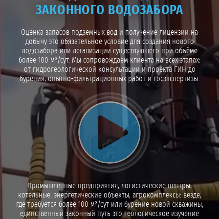
ЗАКОННОГО ВОДОЗАБОРА
Оценка запасов подземных вод и получение лицензии на
добычу это обязательное условие для создания нового
водозабора или легализации существующего при объёме
более 100 м³/сут. Мы сопровождаем клиента на всех этапах:
от гидрогеологической консультации и проекта ГИН до
бурения, опытно-фильтрационных работ и госэкспертизы.
Воспроизвести видео
Промышленные предприятия, логистические центры,
котельные, энергетические объекты, агрокомплексы: везде,
где требуется более 100 м³/сут или бурение новой скважины,
единственный законный путь это геологическое изучение