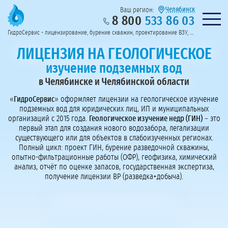
Челябинск
Ваш регион:
8 800
533 86 03
Предоставим полный пакет документов
Колл-центр на связи с 9:00 до 19:00
Нужна консульт
оссии
ГидроСервис - лицензирование, бурение скважин, проектирование ВЗУ, системы водоподготовки
Пригласить в тендер
Перезвоните мне!
ЛИЦЕНЗИЯ НА ГЕОЛОГИЧЕСКОЕ
изучение подземных вод
в Челябинске и Челябинской области
«
ГидроСервис
» оформляет лицензии на геологическое изучение
подземных вод для юридических лиц, ИП и муниципальных
организаций с 2015 года.
Геологическое изучение недр (ГИН)
– это
первый этап для создания нового водозабора, легализации
существующего или для объектов в слабоизученных регионах.
Полный цикл: проект ГИН, бурение разведочной скважины,
опытно-фильтрационные работы (ОФР), геофизика, химический
анализ, отчёт по оценке запасов, государственная экспертиза,
получение лицензии ВР (разведка+добыча).