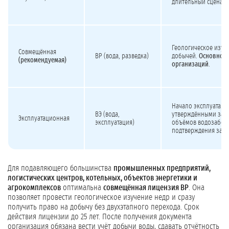
длительный сценари
Геологическое изуч
Совмещённая
ВР (вода, разведка)
добычей.
Основной 
(рекомендуемая)
организаций
.
Начало эксплуатаци
ВЭ (вода,
утверждёнными зап
Эксплуатационная
эксплуатация)
объёмов водозабор
подтверждения запа
Для подавляющего большинства
промышленных предприятий,
логистических центров, котельных, объектов энергетики и
агрокомплексов
оптимальна
совмещённая лицензия ВР
. Она
позволяет провести геологическое изучение недр и сразу
получить право на добычу без двухэтапного перехода. Срок
действия лицензии до 25 лет. После получения документа
организация обязана вести учёт добычи воды, сдавать отчётность