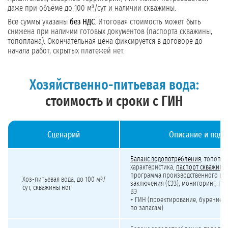
даже при объёме до 100 м³/сут и наличии скважины.
Все суммы указаны
без НДС
. Итоговая стоимость может быть
снижена при наличии готовых документов (паспорта скважины,
топоплана). Окончательная цена фиксируется в договоре до
начала работ, скрытых платежей нет.
Хозяйственно-питьевая вода:
стоимость и сроки с ГИН
Сценарий
Описание и подр
Стоимость лицензирования хозяйственно-питьевой воды с учётом ГИН
Баланс водопотребления
, топопла
характеристика,
паспорт скважины
программа производственного кон
Хоз-питьевая вода,
до 100 м³/
заключения (СЭЗ), мониторинг, под
сут
, скважины нет
ВЭ
+ ГИН (проектирование, бурение, 
по запасам)