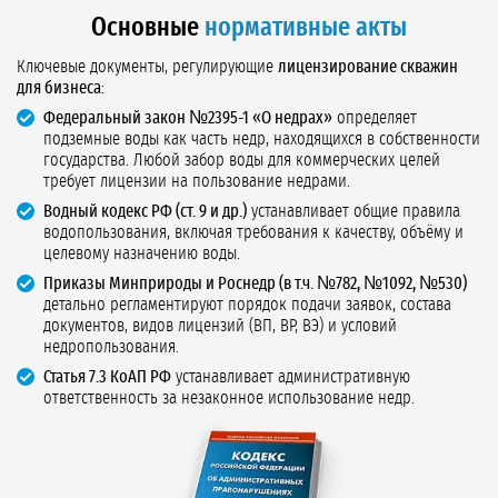
Основные
нормативные акты
Ключевые документы, регулирующие
лицензирование скважин
для бизнеса
:
Федеральный закон №2395-1 «О недрах»
определяет
подземные воды как часть недр, находящихся в собственности
государства. Любой забор воды для коммерческих целей
требует лицензии на пользование недрами.
Водный кодекс РФ (ст. 9 и др.)
устанавливает общие правила
водопользования, включая требования к качеству, объёму и
целевому назначению воды.
Приказы Минприроды и Роснедр (в т.ч. №782, №1092, №530)
детально регламентируют порядок подачи заявок, состава
документов, видов лицензий (ВП, ВР, ВЭ) и условий
недропользования.
Статья 7.3 КоАП РФ
устанавливает административную
ответственность за незаконное использование недр.