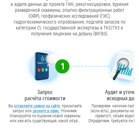
и аудита данных до проекта ГИН, рекогносцировки, бурения
разведочной скважины, опытно-фильтрационных работ
(ОФР), геофизических исследований (ГИС),
гидрогеохимического опробования, подсчёта запасов по
категории С1, государственной экспертизы в ТКЗ/ГКЗ и
получения лицензии на добычу (ВР/ВЭ).
1
Запрос
Аудит и уточн
расчёта стоимости
исходных дан
Вы
оставляете заявку на сайте
, присылаете
Проверяем: наличие паспор
запрос или
zвоните в офис
. Уточняем:
(если есть), документы на з
планируется ли бурение новой скважины
сервитут), объём водопотребления.
или уже есть существующая, какой объём
Определяем, требуется ли ГИ
водопотребления, в каком регионе
>100 м³/сут или отсутствии
находится объект.
какой тип лицензии оптимален (ВП, ВР или
ВЭ).