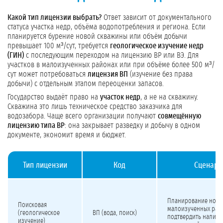
Какой тип лицензии выбрать?
Ответ зависит от документального
статуса участка недр, объёма водопотребления и региона. Если
планируется бурение новой скважины или объём добычи
превышает 100 м³/сут, требуется
геологическое изучение недр
(ГИН)
с последующим переходом на лицензию ВР или ВЭ. Для
участков в малоизученных районах или при объёме более 500 м³/
сут может потребоваться
лицензия ВП
(изучение без права
добычи) с отдельным этапом переоценки запасов.
Государство выдаёт право на
участок недр
, а не на скважину.
Скважина это лишь техническое средство заказчика для
водозабора. Чаще всего организации получают
совмещённую
лицензию типа ВР
: она закрывает разведку и добычу в одном
документе, экономит время и бюджет.
Тип лицензии
Код
Сценари
Типы лицензий на геологическое изучение подземных вод для организаций
Планирование нов
Поисковая
малоизученных райо
(геологическое
ВП (вода, поиск)
подтвердить наличи
изучение)