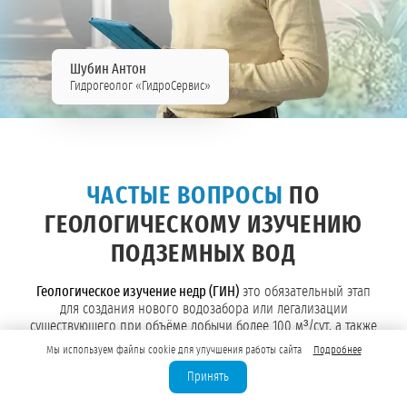
Шубин Антон
Гидрогеолог «ГидроСервис»
ЧАСТЫЕ ВОПРОСЫ
ПО
ГЕОЛОГИЧЕСКОМУ ИЗУЧЕНИЮ
ПОДЗЕМНЫХ ВОД
Геологическое изучение недр (ГИН)
это обязательный этап
для создания нового водозабора или легализации
существующего при объёме добычи более 100 м³/сут, а также
при отсутствии скважины или работе в слабоизученных
Мы используем файлы cookie для улучшения работы сайта
Подробнее
регионах. В этом разделе Вы найдете ответы на ключевые
Принять
вопросы, вся информация актуальна на 2026 год.