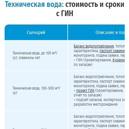
Техническая вода:
стоимость и сроки
с ГИН
Сценарий
Описание и подр
Стоимость лицензирования технической воды для организаций с учётом ГИН
Баланс водопотребления
, топопла
характеристика,
паспорт скважины
Техническая вода,
до 100 м³/
мониторинга, подача заявки, перев
сут
, скважины нет
+ ГИН (проектирование,
бурение
,
по запасам)
Баланс водопотребления, топопла
характеристика, паспорт скважины
мониторинга, подача заявки, перев
Техническая вода,
100–500 м³/
+
проект ГИН
(проектирование, бур
сут
отчёт по запасам)
+ подсчёт запасов, экспертиза запа
разработки месторождения
Баланс водопотребления, топопла
характеристика, паспорт скважины
мониторинга, подача заявки, перев