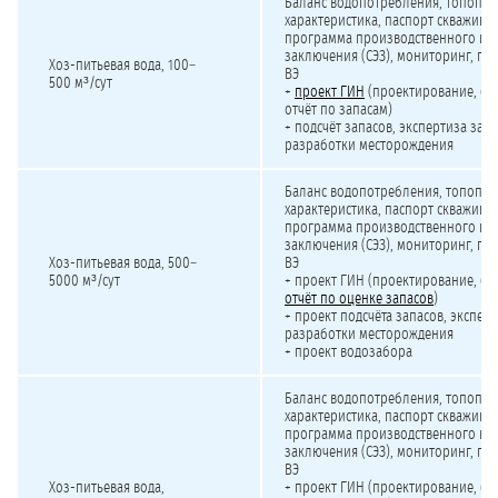
Баланс водопотребления, топопла
характеристика, паспорт скважины,
программа производственного кон
заключения (СЭЗ), мониторинг, под
Хоз-питьевая вода,
100–
ВЭ
500 м³/сут
+
проект ГИН
(проектирование, бур
отчёт по запасам)
+ подсчёт запасов, экспертиза запа
разработки месторождения
Баланс водопотребления, топопла
характеристика, паспорт скважины,
программа производственного кон
заключения (СЭЗ), мониторинг, под
Хоз-питьевая вода,
500–
ВЭ
5000 м³/сут
+ проект ГИН (проектирование, бу
отчёт по оценке запасов
)
+ проект подсчёта запасов, эксперт
разработки месторождения
+ проект водозабора
Баланс водопотребления, топопла
характеристика, паспорт скважины
программа производственного кон
заключения (СЭЗ), мониторинг, под
ВЭ
Хоз-питьевая вода,
+ проект ГИН (проектирование, бу