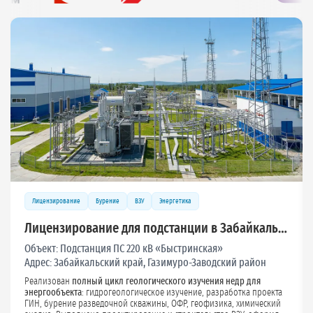
Лицензирование
Бурение
ВЗУ
Энергетика
Лицензирование для подстанции в Забайкалье,
200 м³/сут
Объект:
Подстанция ПС 220 кВ «Быстринская»
Адрес:
Забайкальский край, Газимуро-Заводский район
Реализован
полный цикл геологического изучения недр для
энергообъекта
: гидрогеологическое изучение, разработка проекта
ГИН, бурение разведочной скважины, ОФР, геофизика, химический