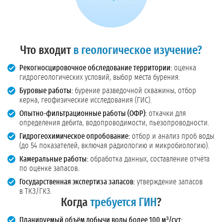
Что входит
в геологическое изучение?
Рекогносцировочное обследование территории:
оценка
гидрогеологических условий, выбор места бурения.
Буровые работы:
бурение разведочной скважины, отбор
керна, геофизические исследования (ГИС).
Опытно-фильтрационные работы (ОФР):
откачки для
определения дебита, водопроводимости, пьезопроводности.
Гидрогеохимическое опробование:
отбор и анализ проб воды
(до 54 показателей, включая радиологию и микробиологию).
Камеральные работы:
обработка данных, составление отчёта
по оценке запасов.
Государственная экспертиза запасов:
утверждение запасов
в ТКЗ/ГКЗ.
Когда
требуется ГИН
?
Планируемый объём добычи воды более 100 м³/сут: