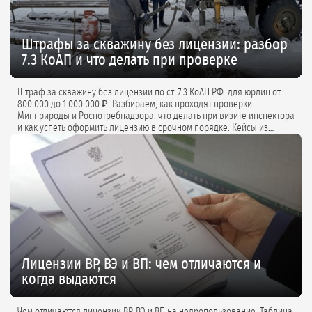
Штрафы за скважину без лицензии: разбор
7.3 КоАП и что делать при проверке
Штраф за скважину без лицензии по ст. 7.3 КоАП РФ: для юрлиц от
800 000 до 1 000 000 ₽. Разбираем, как проходят проверки
Минприроды и Роспотребнадзора, что делать при визите инспектора
и как успеть оформить лицензию в срочном порядке. Кейсы из
практики и советы экспертов.
Лицензии ВР, ВЭ и ВП: чем отличаются и
когда выдаются
Чем отличаются лицензии ВР, ВЭ и ВП на недропользование. Таблица