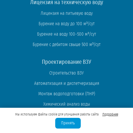
Лицензия на техническую воду
Лицензия на питьевую воду
Бурение на воду до 100 м³/сут
Бурение на воду 100–500 м³/сут
Бурение с дебитом свыше 500 м³/сут
Проектирование ВЗУ
Строительство ВЗУ
Автоматизация и диспетчеризация
Монтаж водоподготовки (ПНР)
Химический анализ воды
Мы используем файлы cookie для улучшения работы сайта
Подробнее
Экспертные статьи
Принять
Частые вопросы