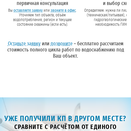
первичная консультация
и выбор схе
Вы
оставляете заявку
или
звоните в офис
.
Определяем: нужна ли лицен
Уточняем тип объекта, объём
(техническая/питьевая), о
водопотребления, регион и текущее
гидрогеологические усл
состояние скважины (если есть).
необходимость ГИН, З
госэкспертизы.
Оставьте заявку
или
позвоните
– бесплатно рассчитаем
стоимость полного цикла работ по водоснабжению под
Ваш объект.
УЖЕ ПОЛУЧИЛИ КП В ДРУГОМ МЕСТЕ?
СРАВНИТЕ С РАСЧЁТОМ ОТ ЕДИНОГО