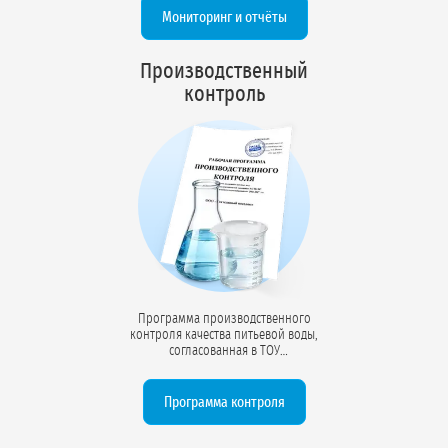
по настройке системы замеров и
Мониторинг и отчёты
контролю параметров скважины.
Производственный
контроль
Программа производственного
контроля качества питьевой воды,
согласованная в ТОУ
Роспотребнадзора. Определяет
периодичность отбора проб (54
компонента), точки контроля, методы
Программа контроля
лабораторных анализов и
требования СанПиН к качеству воды.