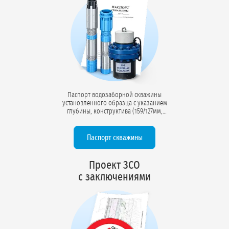
Паспорт водозаборной скважины
установленного образца с указанием
глубины, конструктива (159/127мм,
219/159мм), дебита (м³/час),
статического и динамического
уровней, химического состава воды
Паспорт скважины
(54 компонента). Документ для учёта в
ТФГИ.
Проект ЗСО
с заключениями