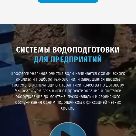
компонента), оценка запасов с категоризацией
С1-С2
, проект
ЗСО
и
получение
СЭЗ
в Роспотребнадзоре, монтаж оборудования и ввод в
эксплуатацию, постановка на учёт в
ТФГИ
.
При срочной необходимости возможен
ускоренный формат работы
,
который лучше обсудить индивидуально с менеджером.
СИСТЕМЫ ВОДОПОДГОТОВКИ
ДЛЯ ПРЕДПРИЯТИЙ
Профессиональная очистка воды начинается с химического
анализа и подбора технологии, и завершается вводом
системы в эксплуатацию с гарантией качества по договору.
Мы реализуем весь цикл от проектирования и поставки
оборудования до монтажа, пусконаладки и сервисного
обслуживания одним подрядчиком с фиксацией четких
сроков.