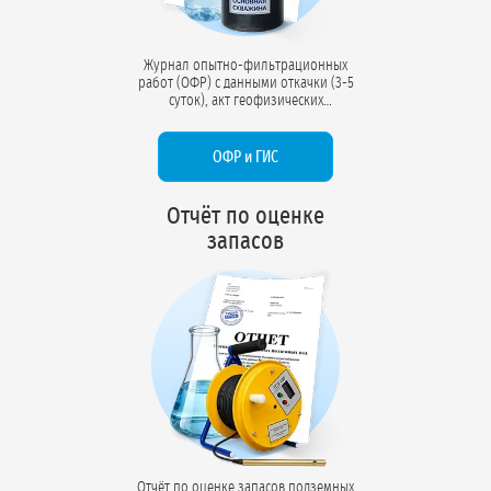
Журнал опытно-фильтрационных
работ (ОФР) с данными откачки (3-5
суток), акт геофизических
исследований (ГИС) с
электрокаротажем, гамма-каротажем,
расходометрией. Документы
ОФР и ГИС
подтверждают производительность
скважины и соответствие проектному
конструктиву.
Отчёт по оценке
запасов
Отчёт по оценке запасов подземных