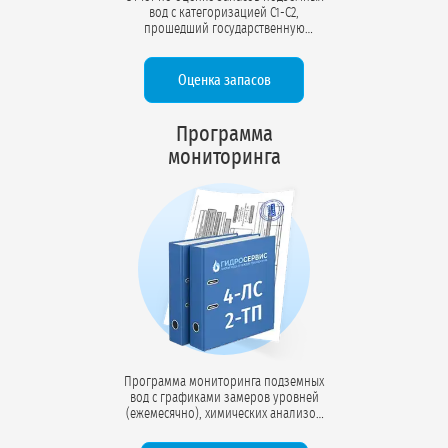
вод с категоризацией С1-С2,
прошедший государственную
экспертизу в Росгеолэкспертизе.
Протокол ГКЗ подтверждает объём
утверждённых запасов (м³/сут) и
Оценка запасов
возможность эксплуатации
водозабора в заявленном режиме.
Программа
мониторинга
Программа мониторинга подземных
вод с графиками замеров уровней
(ежемесячно), химических анализов
(ежеквартально), ведения журналов
наблюдений. Включает инструкции