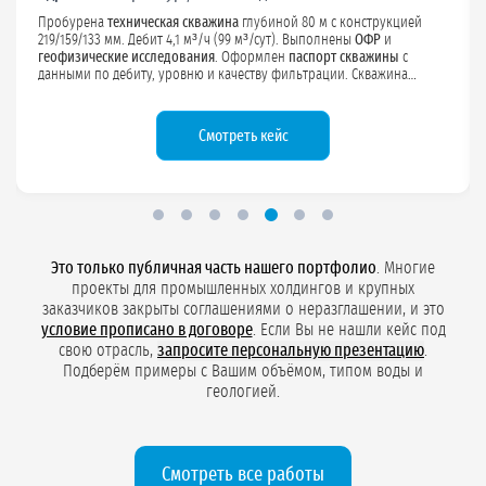
Выполнено
бурение эксплуатационной скважины
глубиной 110 м с
конструкцией 170/140 мм. Дебит 8,3 м³/ч (200 м³/сут). Проведены
ОФР
и
геофизика
. Оформлен
паспорт скважины
, разработан проект
ЗСО. Скважина обеспечивает
хозяйственно-питьевую воду
для
персонала подстанции.
Смотреть проект
Это только публичная часть нашего портфолио
. Многие
проекты для промышленных холдингов и крупных
заказчиков закрыты соглашениями о неразглашении, и это
условие прописано в договоре
. Если Вы не нашли кейс под
свою отрасль,
запросите персональную презентацию
.
Подберём примеры с Вашим объёмом, типом воды и
геологией.
Смотреть все работы