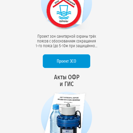
Проект зон санитарной охраны трёх
поясов с обоснованием сокращения
1-го пояса (до 5-10м при защищённом
горизонте). Включает два санитарно-
эпидемиологических заключения
(СЭЗ) от Роспотребнадзора на проект
Проект ЗСО
ЗСО и использование водного
объекта.
Акты ОФР
и ГИС