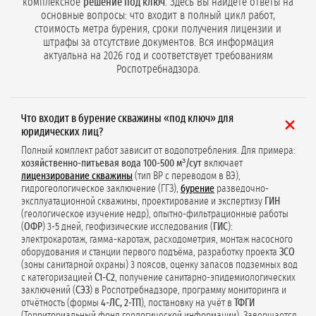
комплексное
решение под ключ
. Здесь Вы найдёте ответы на
основные вопросы: что входит в полный цикл работ,
стоимость метра бурения, сроки получения лицензии и
штрафы за отсутствие документов. Вся информация
актуальна на 2026 год и соответствует требованиям
Роспотребнадзора.
Что входит в бурение скважины «под ключ» для
юридических лиц?
Полный комплект работ зависит от водопотребления. Для примера:
хозяйственно-питьевая вода 100-500 м³/сут
включает
лицензирование скважины
(тип ВР с переводом в ВЭ),
гидрогеологическое заключение (ГГЗ),
бурение
разведочно-
эксплуатационной скважины, проектирование и экспертизу
ГИН
(геологическое изучение недр), опытно-фильтрационные работы
(
ОФР
) 3-5 дней, геофизические исследования (
ГИС
):
электрокаротаж, гамма-каротаж, расходометрия, монтаж насосного
оборудования и станции первого подъёма, разработку проекта
ЗСО
(зоны санитарной охраны) 3 поясов, оценку запасов подземных вод
с категоризацией
С1-С2
, получение санитарно-эпидемиологических
заключений (
СЭЗ
) в Роспотребнадзоре, программу мониторинга и
отчётность (формы
4-ЛС, 2-ТП
), постановку на учёт в
ТФГИ
(Территориальный фонд геологической информации). Завершается