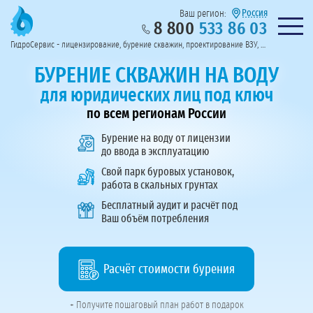
Россия
Ваш регион:
8 800
533 86 03
Предоставим полный пакет документов
Колл-центр на связи с 9:00 до 19:00
Нужна консульт
оссии
ГидроСервис - лицензирование, бурение скважин, проектирование ВЗУ, системы водоподготовки
Пригласить в тендер
Перезвоните мне!
БУРЕНИЕ СКВАЖИН НА ВОДУ
для юридических лиц под ключ
по всем регионам России
Бурение на воду
от лицензии
до ввода в эксплуатацию
Свой парк буровых установок,
работа в скальных грунтах
Бесплатный аудит и расчёт под
Ваш объём потребления
Расчёт стоимости бурения
+ Получите пошаговый план работ в подарок