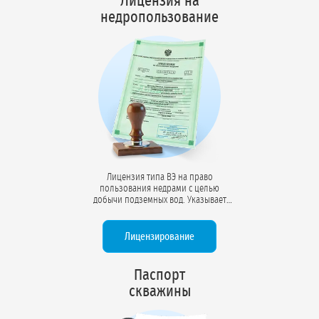
Лицензия на
недропользование
Лицензия типа ВЭ на право
пользования недрами с целью
добычи подземных вод. Указывает
разрешённый объём
водопотребления (м³/сут), срок
действия (до 25 лет), координаты
Лицензирование
участка недр и условия
недропользования. Документ готов к
проверкам Минприроды.
Паспорт
скважины