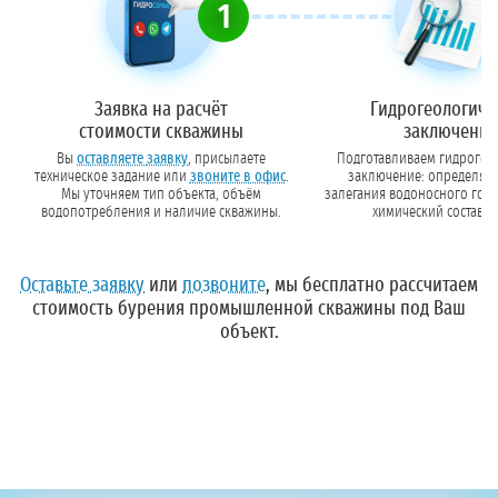
1
Заявка на расчёт
Гидрогеологиче
стоимости скважины
заключение
Вы
оставляете заявку
, присылаете
Подготавливаем гидрогео
техническое задание или
звоните в офис
.
заключение: определяе
Мы уточняем тип объекта, объём
залегания водоносного гори
водопотребления и наличие скважины.
химический состав в
предварительный конструкт
Оставьте заявку
или
позвоните
, мы бесплатно рассчитаем
стоимость бурения промышленной скважины под Ваш
объект.