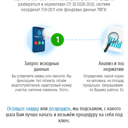
разбираться в нормативах СП 30.13330.2020, системе
координат ГСК-2011 или фондовых данных ТФГИ.
1
Запрос исходных
Анализ и под
данных
нормативов
Вы оставляете заявку или звоните. Мы
Определяем, какой нормати
фиксируем: тип объекта, объём
на человека, на площадь,
водопотребления, кадастровый номер
продукции. Запрашиваем данные и
участка, наличие скважины. Этого
по Вашему району. Если 
достаточно для старта.
слабоизученном реги
предупреждаем о допол
требованиях.
Оставьте заявку
или
позвоните
, мы подскажем, с какого
шага Вам лучше начать и возьмём процедуру на себя под
ключ.