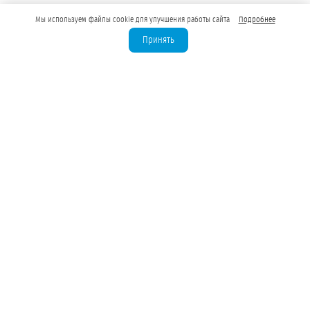
Мы используем файлы cookie для улучшения работы сайта
Подробнее
Принять
Лицензирование скважин
Бурение скважин для юрлиц
Водозаборные узлы (ВЗУ)
Водоподготовка для предприятий
Оценка запасов подземных вод
Лицензия на техническую воду
Лицензия на питьевую воду
Бурение на воду до 100 м³/сут
Бурение на воду 100–500 м³/сут
Бурение с дебитом свыше 500 м³/сут