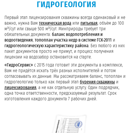
ГИДРОГЕОЛОГИЯ
Первый этап лицензирования скважины всегда одинаковый и не
важно, нужна Вам
техническая вода
или
питьевая
, объём до 100
м³/сут или свыше 500 м³/сут. Минприроды требует три
обязательных документа:
баланс водопотребления и
водоотведения
,
топоплан участка недр в системе ГСК-2011
и
гидрогеологическую характеристику района
. Без любого из них
пакет документов просто не примут, и процесс получения
лицензии на водозабор остановится на старте.
«ГидроСервис»
с 2015 года готовит эти документы в комплексе,
Вам не придётся искать трёх разных исполнителей и потом
согласовывать их данные. Мы рассматриваем баланс, топоплан и
гидрогеологию только как первый этап
бурения скважины
и
лицензирования
, а не как отдельную услугу. Один подрядчик,
одна точка ответственности, предсказуемый результат. Срок
изготовления каждого документа 7 рабочих дней.