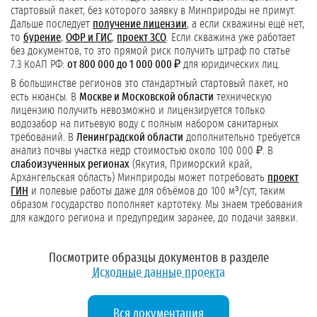
стартовый пакет, без которого заявку в Минприроды не примут.
Дальше последует
получение лицензии
, а если скважины ещё нет,
то
бурение
,
ОФР и ГИС
,
проект ЗСО
. Если скважина уже работает
без документов, то это прямой риск получить штраф по статье
7.3 КоАП РФ:
от 800 000 до 1 000 000 ₽
для юридических лиц.
В большинстве регионов это стандартный стартовый пакет, но
есть нюансы. В
Москве и Московской области
техническую
лицензию получить невозможно и лицензируется только
водозабор на питьевую воду с полным набором санитарных
требований. В
Ленинградской области
дополнительно требуется
анализ почвы участка недр стоимостью около 100 000 ₽. В
слабоизученных регионах
(Якутия, Приморский край,
Архангельская область) Минприроды может потребовать
проект
ГИН
и полевые работы даже для объёмов до 100 м³/сут, таким
образом государство пополняет картотеку. Мы знаем требования
для каждого региона и предупредим заранее, до подачи заявки.
Посмотрите образцы документов в разделе
Исходные данные проекта
Вся документация