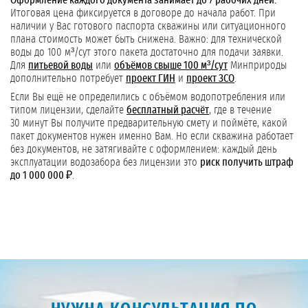
Оформление каждого документа занимает до 7 рабочих дней.
Итоговая цена фиксируется в договоре до начала работ. При
наличии у Вас готового паспорта скважины или ситуационного
плана стоимость может быть снижена. Важно: для технической
воды до 100 м³/сут этого пакета достаточно для подачи заявки.
Для
питьевой воды
или
объёмов свыше 100 м³/сут
Минприроды
дополнительно потребует
проект ГИН
и
проект ЗСО
.
Если Вы ещё не определились с объёмом водопотребления или
типом лицензии, сделайте
бесплатный расчёт
, где в течение
30 минут Вы получите предварительную смету и поймёте, какой
пакет документов нужен именно Вам. Но если скважина работает
без документов, не затягивайте с оформлением: каждый день
эксплуатации водозабора без лицензии это
риск получить штраф
до 1 000 000 ₽
.