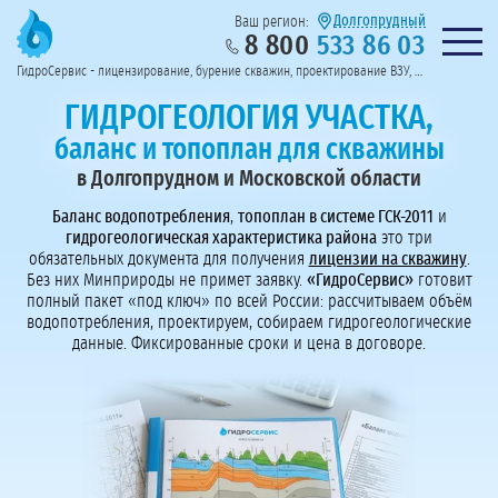
Долгопрудный
Ваш регион:
8 800
533 86 03
Предоставим полный пакет документов
Колл-центр на связи с 9:00 до 19:00
Нужна консульт
оссии
ГидроСервис - лицензирование, бурение скважин, проектирование ВЗУ, системы водоподготовки
Пригласить в тендер
Перезвоните мне!
ГИДРОГЕОЛОГИЯ УЧАСТКА,
баланс и топоплан для скважины
в Долгопрудном и Московской области
Баланс водопотребления
,
топоплан в системе ГСК-2011
и
гидрогеологическая характеристика района
это три
обязательных документа для получения
лицензии на скважину
.
Без них Минприроды не примет заявку.
«ГидроСервис»
готовит
полный пакет «под ключ» по всей России: рассчитываем объём
водопотребления, проектируем, собираем гидрогеологические
данные. Фиксированные сроки и цена в договоре.