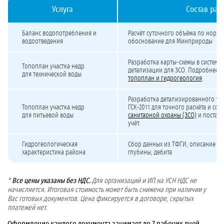
Услуга
Состав раб
Стоимость подготовки баланса, топоплана и гидрогеологической характерист
Баланс водопотребления и
Расчёт суточного объёма по нормат
водоотведения
обоснование для Минприроды
Разработка карты-схемы в системе 
Топоплан участка недр
детализации для ЗСО. Подробнее 
для технической воды
топоплан и гидрогеология
.
Разработка детализированного то
Топоплан участка недр
ГСК-2011 для точного расчёта и со
для питьевой воды
санитарной охраны (ЗСО)
и постано
учёт.
Гидрогеологическая
Сбор данных из ТФГИ, описание во
характеристика района
глубины, дебита
*
Все цены указаны без НДС.
Для организаций и ИП на УСН НДС не
начисляется. Итоговая стоимость может быть снижена при наличии у
Вас готовых документов. Цена фиксируется в договоре, скрытых
платежей нет.