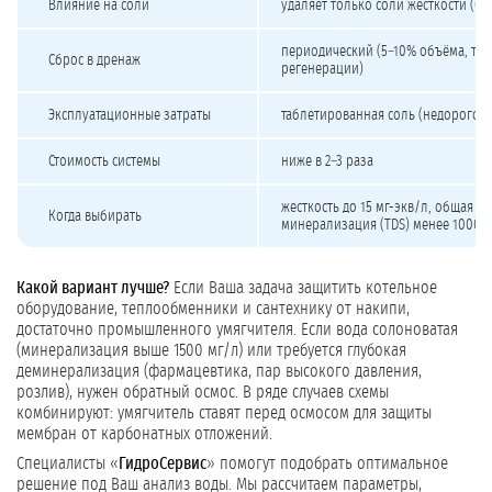
Влияние на соли
удаляет только соли жёсткости (Ca²
периодический (5–10% объёма, то
Сброс в дренаж
регенерации)
Эксплуатационные затраты
таблетированная соль (недорого)
Стоимость системы
ниже в 2–3 раза
жесткость до 15 мг-экв/л, общая
Когда выбирать
минерализация (TDS) менее 1000–1
Какой вариант лучше?
Если Ваша задача защитить котельное
оборудование, теплообменники и сантехнику от накипи,
достаточно промышленного умягчителя. Если вода солоноватая
(минерализация выше 1500 мг/л) или требуется глубокая
деминерализация (фармацевтика, пар высокого давления,
розлив), нужен обратный осмос. В ряде случаев схемы
комбинируют: умягчитель ставят перед осмосом для защиты
мембран от карбонатных отложений.
Специалисты «
ГидроСервис
» помогут подобрать оптимальное
решение под Ваш анализ воды. Мы рассчитаем параметры,