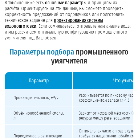
В таблице ниже есть
основные параметры
и принципы их
расчёта. Ориентируясь на эти данные, Вы сможете проверить
корректность предложений от подрядчиков или подготовить
техническое задание для
проектирования системы
водоподготовки
. Если сомневаетесь, отправьте нам анализ воды,
и мы рассчитаем оптимальную конфигурацию промышленного
умягчителя под Ваш объект.
Параметры подбора
промышленного
умягчителя
Параметр
Что учитыва
Как подобрать промышленный умягчитель воды под скважину
Рассчитывается по пиковому часов
Производительность, м³/ч
коэффициентом запаса 1,1–1,3
Объём ионообменной смолы,
Зависит от исходной жёсткости (мг
л
ресурса между регенерациями
Оптимальная частота 1 раз в сутки
Периодичность регенерации
требуется чаще, значит объём смо