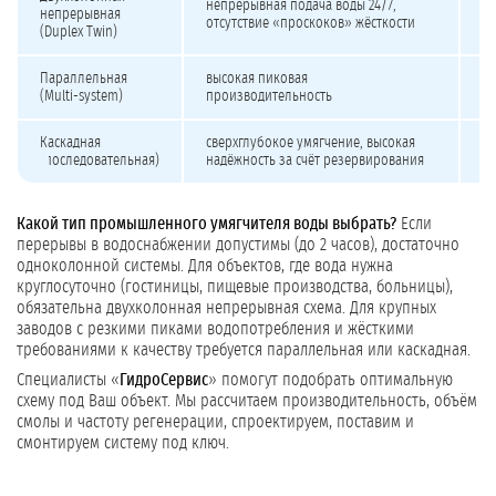
непрерывная подача воды 24/7,
до
непрерывная
отсутствие «проскоков» жёсткости
р
(Duplex Twin)
Параллельная
высокая пиковая
н
(Multi-system)
производительность
к
Каскадная
сверхглубокое умягчение, высокая
вы
(последовательная)
надёжность за счёт резервирования
Какой тип промышленного умягчителя воды выбрать?
Если
перерывы в водоснабжении допустимы (до 2 часов), достаточно
одноколонной системы. Для объектов, где вода нужна
круглосуточно (гостиницы, пищевые производства, больницы),
обязательна двухколонная непрерывная схема. Для крупных
заводов с резкими пиками водопотребления и жёсткими
требованиями к качеству требуется параллельная или каскадная.
Специалисты «
ГидроСервис
» помогут подобрать оптимальную
схему под Ваш объект. Мы рассчитаем производительность, объём
смолы и частоту регенерации, спроектируем, поставим и
смонтируем систему под ключ.