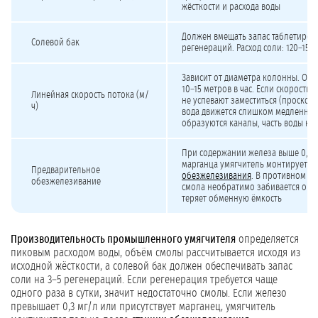
жёсткости и расхода воды
Должен вмещать запас таблетиров
Солевой бак
регенераций. Расход соли: 120–150 
Зависит от диаметра колонны. Оп
10–15 метров в час. Если скорость
Линейная скорость потока (м/
не успевают заместиться (проскок)
ч)
вода движется слишком медленно, 
образуются каналы, часть воды не
При содержании железа выше 0,3 
марганца умягчитель монтируется
Предварительное
обезжелезивания
. В противном с
обезжелезивание
смола необратимо забивается окс
теряет обменную ёмкость
Производительность промышленного умягчителя
определяется
пиковым расходом воды, объём смолы рассчитывается исходя из
исходной жёсткости, а солевой бак должен обеспечивать запас
соли на 3–5 регенераций. Если регенерация требуется чаще
одного раза в сутки, значит недостаточно смолы. Если железо
превышает 0,3 мг/л или присутствует марганец, умягчитель