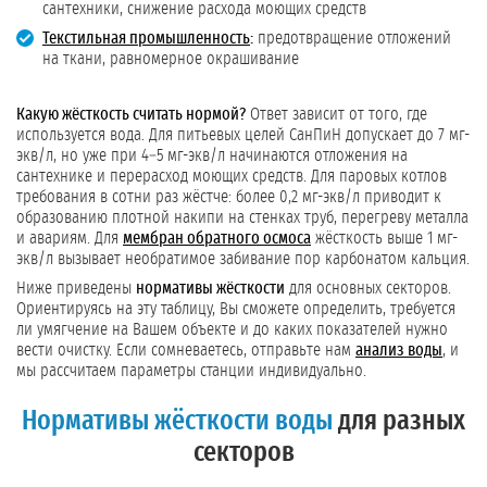
сантехники, снижение расхода моющих средств
Текстильная промышленность
:
предотвращение отложений
на ткани, равномерное окрашивание
Какую жёсткость считать нормой?
Ответ зависит от того, где
используется вода. Для питьевых целей СанПиН допускает до 7 мг-
экв/л, но уже при 4–5 мг-экв/л начинаются отложения на
сантехнике и перерасход моющих средств. Для паровых котлов
требования в сотни раз жёстче: более 0,2 мг-экв/л приводит к
образованию плотной накипи на стенках труб, перегреву металла
и авариям. Для
мембран обратного осмоса
жёсткость выше 1 мг-
экв/л вызывает необратимое забивание пор карбонатом кальция.
Ниже приведены
нормативы жёсткости
для основных секторов.
Ориентируясь на эту таблицу, Вы сможете определить, требуется
ли умягчение на Вашем объекте и до каких показателей нужно
вести очистку. Если сомневаетесь, отправьте нам
анализ воды
, и
мы рассчитаем параметры станции индивидуально.
Нормативы жёсткости воды
для разных
секторов