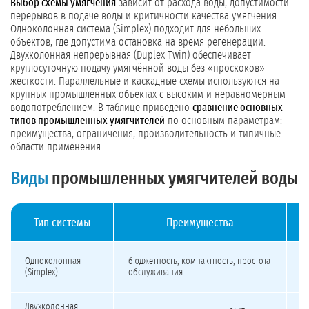
Выбор схемы умягчения
зависит от расхода воды, допустимости
перерывов в подаче воды и критичности качества умягчения.
Одноколонная система (Simplex) подходит для небольших
объектов, где допустима остановка на время регенерации.
Двухколонная непрерывная (Duplex Twin) обеспечивает
круглосуточную подачу умягчённой воды без «проскоков»
жёсткости. Параллельные и каскадные схемы используются на
крупных промышленных объектах с высоким и неравномерным
водопотреблением. В таблице приведено
сравнение основных
типов промышленных умягчителей
по основным параметрам:
преимущества, ограничения, производительность и типичные
области применения.
Виды
промышленных умягчителей воды
Тип системы
Преимущества
Сравнение типов промышленных умягчителей воды
на
Одноколонная
бюджетность, компактность, простота
п
(Simplex)
обслуживания
п
Двухколонная