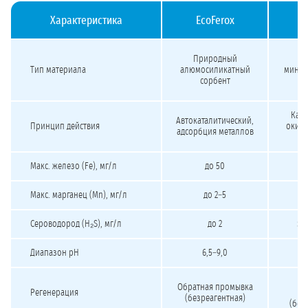
Характеристика
EcoFerox
Сравнение каталитических загрузок для обезжелезивания и деманганации
Природный
Пр
Тип материала
алюмосиликатный
минер
сорбент
Ката
Автокаталитический,
Принцип действия
окисл
адсорбция металлов
Макс. железо (Fe), мг/л
до 50
Макс. марганец (Mn), мг/л
до 2–5
Сероводород (H₂S), мг/л
до 2
эф
Диапазон pH
6,5–9,0
О
Обратная промывка
Регенерация
п
(безреагентная)
(без