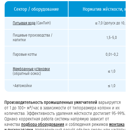
Сектор / оборудование
Норматив жёсткости, мг
Нормативы жёсткости воды для разных отраслей
Питьевая вода
(СанПиН)
≤ 7,0 (допуск до 10,0)
Пищевые производства /
1,5–5,0
напитки
Паровые котлы
0,01–0,2
Мембранные установки
≤ 1,0
(обратный осмос)
>Автомойки
≤ 1,0
Производительность промышленных умягчителей
варьируется
от 1 до 100+ м³/час в зависимости от типоразмера колонн и их
количества. Эффективность удаления жёсткости достигает 95–99%.
Однако корректная работа системы напрямую зависит от
качества
подбора оборудования
и соблюдения режимов
монтажа