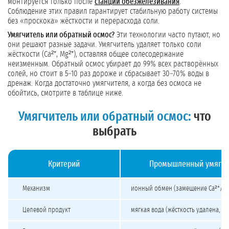
монтируется только после
станции обезжелезивания
.
Соблюдение этих правил гарантирует стабильную работу системы
без «проскока» жёсткости и перерасхода соли.
Умягчитель или обратный осмос?
Эти технологии часто путают, но
они решают разные задачи. Умягчитель удаляет только соли
жёсткости (Ca²⁺, Mg²⁺), оставляя общее солесодержание
неизменным. Обратный осмос убирает до 99% всех растворённых
солей, но стоит в 5–10 раз дороже и сбрасывает 30–70% воды в
дренаж. Когда достаточно умягчителя, а когда без осмоса не
обойтись, смотрите в таблице ниже.
Умягчитель или обратный осмос:
что
выбрать
Критерий
Промышленный умягчи
Сравнение промышленного умягчителя и обратного осмоса
Механизм
ионный обмен (замещение Ca²⁺/Mg
Целевой продукт
мягкая вода (жёсткость удалена, со