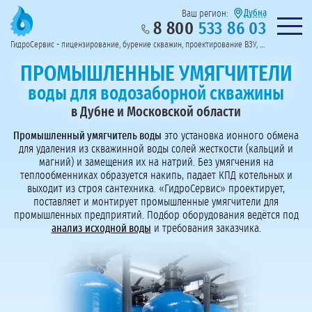
Дубна
Ваш регион:
8 800
533 86 03
Предоставим полный пакет документов
Колл-центр на связи с 9:00 до 19:00
Нужна консульт
оссии
ГидроСервис - лицензирование, бурение скважин, проектирование ВЗУ, системы водоподготовки
Пригласить в тендер
Перезвоните мне!
ПРОМЫШЛЕННЫЕ УМЯГЧИТЕЛИ
воды для водозаборной скважины
в Дубне и Московской области
Промышленный умягчитель воды
это установка ионного обмена
для удаления из скважинной воды солей жесткости (кальций и
магний) и замещения их на натрий. Без умягчения на
теплообменниках образуется накипь, падает КПД котельных и
выходит из строя сантехника. «ГидроСервис» проектирует,
поставляет и монтирует промышленные умягчители для
промышленных предприятий. Подбор оборудования ведётся под
анализ исходной воды
и требования заказчика.