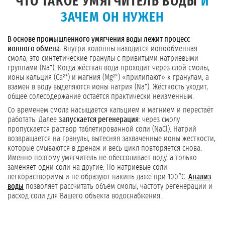
ЧТО ТАКОЕ УМЯГЧИТЕЛЬ ВОДЫ
И
ЗАЧЕМ ОН НУЖЕН
В основе промышленного умягчения воды лежит процесс
ионного обмена.
Внутри колонны находится ионообменная
смола, это синтетические гранулы с привитыми натриевыми
группами (Na⁺). Когда жёсткая вода проходит через слой смолы,
ионы кальция (Ca²⁺) и магния (Mg²⁺) «прилипают» к гранулам, а
взамен в воду выделяются ионы натрия (Na⁺). Жёсткость уходит,
общее солесодержание остаётся практически неизменным.
Со временем смола насыщается кальцием и магнием и перестаёт
работать. Далее
запускается регенерация
: через смолу
пропускается раствор таблетированной соли (NaCl). Натрий
возвращается на гранулы, вытесняя захваченные ионы жесткости,
которые смываются в дренаж и весь цикл повторяется снова.
Именно поэтому умягчитель не обессоливает воду, а только
заменяет одни соли на другие. Но натриевые соли
легкорастворимы и не образуют накипь даже при 100°C.
Анализ
воды
позволяет рассчитать объём смолы, частоту регенерации и
расход соли для Вашего объекта водоснабжения.