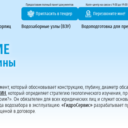
тирование ВЗУ, системы водоподготовки
Предоставим полный пакет документов
Колл-центр на связи с 9:00 до 19:00
Пригласить в тендер
Перезвоните мне!
 юрлиц
Водозаборные узлы (ВЗУ)
Водоподготовка для пр
ИЕ
ины
Предоставим полный пакет документов
мент, который обосновывает конструкцию, глубину, диаметр обс
Пригласить в тендер
ГИН
, который определяет стратегию геологического изучения, пр
Колл-центр на связи с 9:00 до 19:00
рим?». Он обязателен для всех юридических лиц и служит осно
Перезвоните нам
да водозабора в эксплуатацию.
«ГидроСервис»
разрабатывает пр
ценой в договоре.