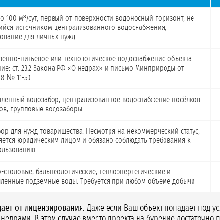
о 100 м³/сут, первый от поверхности водоносный горизонт, не
ийся источником централизованного водоснабжения,
ование для личных нужд
венно-питьевое или технологическое водоснабжение объекта.
ие: ст. 23.2 Закона РФ «О недрах» и письмо Минприроды от
018 № 11-50
ленный водозабор, централизованное водоснабжение посёлков
ов, групповые водозаборы
ор для нужд товарищества. Несмотря на некоммерческий статус,
яется юридическим лицом и обязано соблюдать требования к
ользованию
-столовые, бальнеологические, теплоэнергетические и
ленные подземные воды. Требуется при любом объёме добычи
дает от лицензирования.
Даже если Ваш объект попадает под ус
недрами. В этом случае вместо проекта на бурение достаточно 