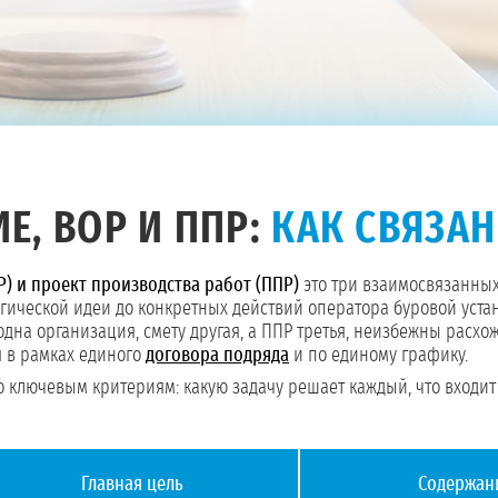
Е, ВОР И ППР:
КАК СВЯЗА
Р) и проект производства работ (ППР)
это три взаимосвязанных 
огической идеи до конкретных действий оператора буровой уста
одна организация, смету другая, а ППР третья, неизбежны расхо
я в рамках единого
договора подряда
и по единому графику.
 ключевым критериям: какую задачу решает каждый, что входит в
Главная цель
Содержан