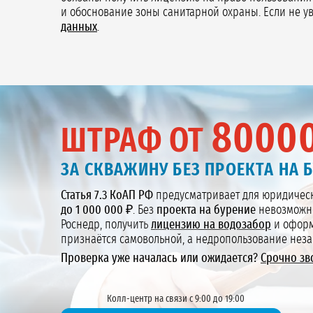
и обоснование зоны санитарной охраны. Если не ув
данных
.
8000
ШТРАФ ОТ
ЗА СКВАЖИНУ БЕЗ ПРОЕКТА НА 
Статья 7.3 КоАП РФ
предусматривает для юридическ
до 1 000 000 ₽
. Без
проекта на бурение
невозможно
Роснедр, получить
лицензию на водозабор
и офор
признаётся самовольной, а недропользование нез
Проверка уже началась или ожидается?
Срочно зв
Колл-центр на связи с 9:00 до 19:00