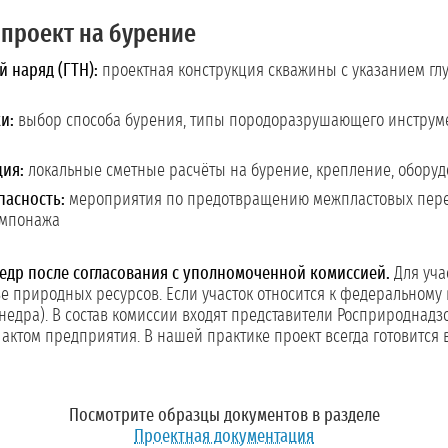
проект на бурение
й наряд (ГТН):
проектная конструкция скважины с указанием гл
и:
выбор способа бурения, типы породоразрушающего инструме
ция:
локальные сметные расчёты на бурение, крепление, обору
пасность:
мероприятия по предотвращению межпластовых перет
ампонажа
едр после согласования с уполномоченной комиссией.
Для уча
 природных ресурсов. Если участок относится к федеральному 
едра). В состав комиссии входят представители Росприроднадз
ктом предприятия. В нашей практике проект всегда готовится в
Посмотрите образцы документов в разделе
Проектная документация