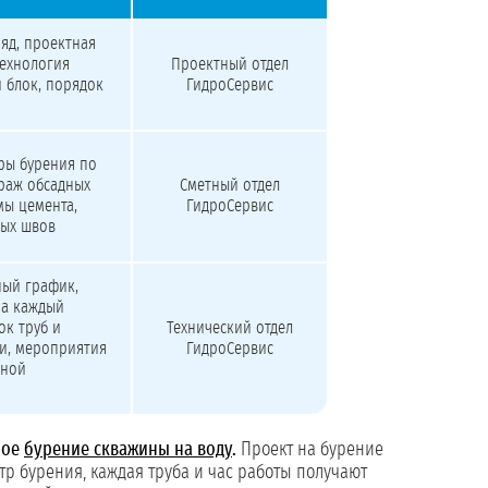
яд, проектная
технология
Проектный отдел
 блок, порядок
ГидроСервис
ры бурения по
траж обсадных
Сметный отдел
мы цемента,
ГидроСервис
ных швов
ный график,
на каждый
ок труб и
Технический отдел
ки, мероприятия
ГидроСервис
рной
ное
бурение скважины на воду
.
Проект на бурение
р бурения, каждая труба и час работы получают