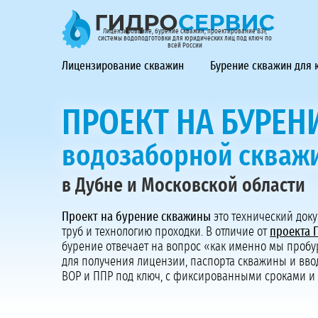
ГидроСервис - лицензирование, бурение скважин, проек
Лицензирование, бурение скважин, проектирование ВЗУ,
системы водоподготовки для юридических лиц под ключ по
всей России
Лицензирование скважин
Бурение скважин для
ПРОЕКТ НА БУРЕН
водозаборной скваж
в Дубне и Московской области
Проект на бурение скважины
это технический доку
труб и технологию проходки. В отличие от
проекта 
бурение отвечает на вопрос «как именно мы пробу
для получения лицензии, паспорта скважины и вво
ВОР и ППР под ключ, с фиксированными сроками и 