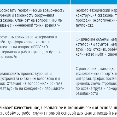
босновать геологическую возможность
Геолого-технический нар
урения и законность сооружения
конструкция скважины, 
кважины. Отвечает на вопрос «ЧТО мы
проходки, экологический
елаем с инженерной точки зрения?»
тампонажа
осчитать количество материалов и
Физические объёмы: мет
абот для формирования сметы.
категориям грунтов, ме
твечает на вопрос «СКОЛЬКО
труб, часы откачек, объё
атериалов и работ нужно для бурения
количество муфт и свар
кважины?»
Стройгенплан, календар
рганизовать процесс бурения и
технологические карты 
бустройства скважины безопасно и в
интервал, график постав
рок. Отвечает на вопрос «КАК бригада
цемента, схемы стропов
удет бурить на конкретной площадке?»
по охране труда и пожа
безопасности
ечивает качественное, безопасное и экономически обоснован
ть объёмов работ служит прямой основой для сметы: каждый мет