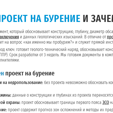
ПРОЕКТ НА БУРЕНИЕ
И ЗАЧЕ
мент, который обосновывает конструкцию, глубину, диаметр обс
заключения
и данных геологических изысканий. В отличие от
пр
чает на вопрос «как именно мы пробурим?» и служит прямой инс
од ключ: готовит геолого-технический наряд, обосновывает кон
ППР). Срок разработки от 3 недель. Мы готовим документы в ком
олнителями.
ен
проект на бурение
и на недропользование:
без проекта невозможно обосновать к
ажины:
данные о конструкции и глубинах из проекта переносятс
ной охраны:
проект обосновывает границы первого пояса
ЗСО
на
ние:
проект содержит прогноз зон осложнений и методы их пре