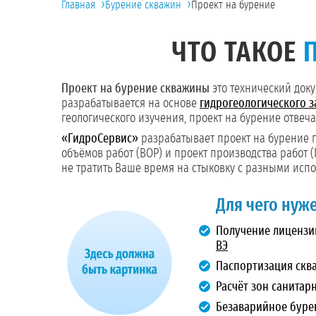
›
›
Главная
Бурение скважин
Проект на бурение
ЧТО ТАКОЕ
Проект на бурение скважины
это технический доку
разрабатывается на основе
гидрогеологического 
геологического изучения, проект на бурение отве
«ГидроСервис»
разрабатывает проект на бурение п
объёмов работ (ВОР) и проект производства работ (
не тратить Ваше время на стыковку с разными исп
Для чего нуж
Получение лицензи
ВЭ
Паспортизация скв
Расчёт зон санитар
Безаварийное буре