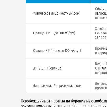
Когда проект на бурение обязателен, а когда нет
Объём д
Физическое лицо (частный дом)
являющ
использ
Хозяйст
Юрлицо / ИП (до 100 м³/сут)
Основан
25.04.2
Промыш
Юрлицо / ИП (свыше 100 м³/сут)
и город
Водоотб
СНТ / ДНП (юрлицо)
СНТ явл
недроп
Лечебно
Минеральная / термальная вода
промыш
Освобождение от проекта на бурение не освобож
обязаны получить лицензию на право пользования 