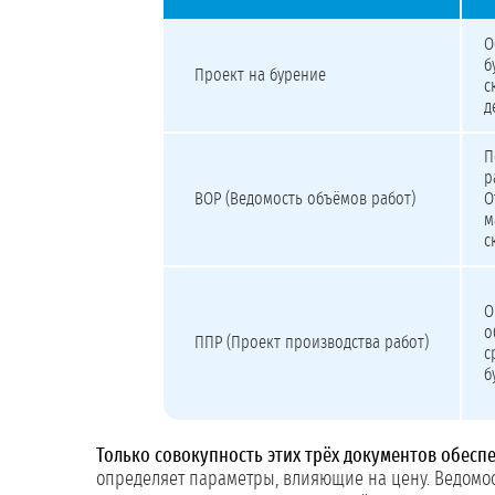
Сравнение проекта на бурение, ВОР и ППР
О
б
Проект на бурение
с
д
П
р
ВОР (Ведомость объёмов работ)
О
м
с
О
о
ППР (Проект производства работ)
с
б
Только совокупность этих трёх документов обесп
определяет параметры, влияющие на цену. Ведомос