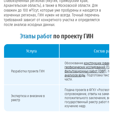
слабоизученных регионах (Якутия, Приморский край,
Архангельская область), а также в Московской области. Для
скважин до 100 м³/сут, которые уже пробурены и находятся в
изученных регионах, ГИН нужен не всегда. Точный перечень
требований зависит от конкретного участка и определяется
после анализа исходных данных.
Этапы работ
по проекту ГИН
Услуга
Состав раб
Стоимость разработки проекта ГИН и прохождения экспертизы
Обоснование
конструкции скважи
геофизических исследований (ГИС)
Разработка проекта ГИН
фильтрационных работ (ОФР)
, пе
анализов воды
. Подготовка текст
части.
Подача проекта в ФГКУ «Росгеолэк
сопровождение, ответы на замеча
Экспертиза и внесение в
положительного заключения, внес
реестр
государственный реестр работ по 
изучению недр.