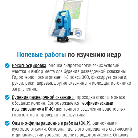
Полевые работы
по изучению недр
Рекогносцировка
:
оценка гидрогеологических условий
участка и выбор места для бурения разведочной скважины.
Гидрогеолог осматривает 1–3 пояса ЗСО, фиксирует овраги,
ручьи, реки, деревья, другие скважины и колодцы, источники
загрязнения.
Бурение разведочной скважины
:
проходка ствола, монтаж
обсадных колонн. Сопровождается
геофизическими
исследованиями (ГИС)
для точного выделения водоносных
горизонтов и проверки конструктива.
Опытно-фильтрационные работы (ОФР)
:
одиночные и
кустовые откачки. Основная цель это определить статический
и динамический уровень, оценить водопонижение. Откачку