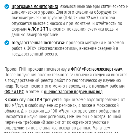
Программа мониторинга
:
ежемесячные замеры статического и
динамического уровня. Для этого скважина оборудуется
пьезометрической трубкой (ПНД 25 или 32 мм), которая
опускается вместе с насосом при монтаже. В отчётность по
формам
4-ЛС и 2-ТП
вносятся показания счётчика воды и
данные замеров уровней.
Государственная экспертиза:
проверка методики и объёмов
работ в ФГКУ «Росгеолэкспертиза», внесение сведений в
государственный реестр.
Проект ГИН проходит экспертизу в
ФГКУ «Росгеолэкспертиза»
.
После получения положительного заключения сведения вносятся
в государственный реестр работ по геологическому изучению
недр. Только после этого можно переходить к полевым работам
ОФР и ГИС
, а затем к
оценке запасов подземных вод
.
В каких случаях ГИН требуется:
при объёме водопотребления от
100 м³/сут, в слабоизученных регионах, а также в Московской
области. Для скважин до 100 м³/сут, которые уже пробурены и
находятся в изученных регионах, ГИН нужен не всегда. Точный
перечень требований зависит от конкретного участка и
определяется после анализа исходных данных. Мы знаем