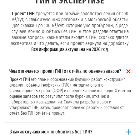
ГИН И ЭКСПЕРТИЗЕ
Проект ГИН
требуется при объёме водопотребления от 100
м³/сут, в слабоизученных регионах и в Московской области.
Для скважин до 100 м³/сут, которые уже пробурены, в ряде
случаев можно обойтись без ГИН. В этом разделе ответы на
важные вопросы: какие этапы входят в ГИН, сколько длится
экспертиза и что делать, если проект вернули на доработку.
Вся информация актуальна на 2026 год.
Чем отличается проект ГИН от отчёта по оценке запасов?
Проект ГИН
это план и обоснование будущих работ: конструкция
скважин, объёмы геофизики (ГИС), методика опытно-
фильтрационных работ (ОФР) и перечень анализов воды.
Отчёт по
оценке запасов
это результат после бурения, откачек и
лабораторных исследований. Сначала разрабатывают и
утверждают ГИН, затем проводят полевые работы и составляют
отчёт. Без ГИН отчёт не примут.
В каких случаях можно обойтись без ГИН?