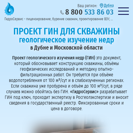
Дубна
Ваш регион:
8 800
533 86 03
Предоставим полный пакет документов
Колл-центр на связи с 9:00 до 19:00
Нужна консульт
оссии
ГидроСервис - лицензирование, бурение скважин, проектирование ВЗУ, системы водоподготовки
Пригласить в тендер
Перезвоните мне!
ПРОЕКТ ГИН ДЛЯ СКВАЖИНЫ
геологическое изучение недр
в Дубне и Московской области
Проект геологического изучения недр (ГИН)
это документ,
который обосновывает конструкцию скважины, объёмы
геофизических исследований и методику опытно-
фильтрационных работ. Он требуется при объёме
водопотребления от 100 м³/сут и в слабоизученных регионах.
Если скважина уже пробурена и объём до 100 м³/сут, в ряде
случаев можно обойтись без ГИН.
«ГидроСервис»
разрабатывает
ГИН под ключ, проходит экспертизу в Росгеолэкспертизе и вносит
сведения в государственный реестр. Фиксированные сроки и
цена в договоре.