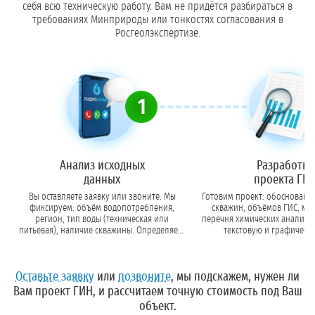
себя всю техническую работу. Вам не придётся разбираться в
требованиях Минприроды или тонкостях согласования в
Росгеолэкспертизе.
1
Анализ исходных
Разработка
данных
проекта ГИ
Вы оставляете заявку или звоните. Мы
Готовим проект: обосновани
фиксируем: объём водопотребления,
скважин, объёмов ГИС, ме
регион, тип воды (техническая или
перечня химических анализов. Формир
питьевая), наличие скважины. Определяем,
текстовую и графическу
нужен ли ГИН.
Оставьте заявку
или
позвоните
, мы подскажем, нужен ли
Вам проект ГИН, и рассчитаем точную стоимость под Ваш
объект.