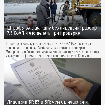
Штрафы за скважину без лицензии: разбор
7.3 КоАП и что делать при проверке
Штраф за скважину без лицензии по ст. 7.3 КоАП РФ: для юрлиц от
800 000 до 1 000 000 ₽. Разбираем, как проходят проверки
Минприроды и Роспотребнадзора, что делать при визите инспектора
и как успеть оформить лицензию в срочном порядке. Кейсы из
практики и советы экспертов.
Лицензии ВР, ВЭ и ВП: чем отличаются и