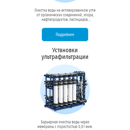
Очистка воды на активированном угле
от органических соединений, хлора,
нефтепродуктов, пестицидов.
Устраняет посторонние привкусы и
запахи, защищает мембраны осмоса
от окисления.
Подробнее
Установки
ультрафильтрации
Барьерная очистка воды через
мембраны с пористостью 0,01 мкм.