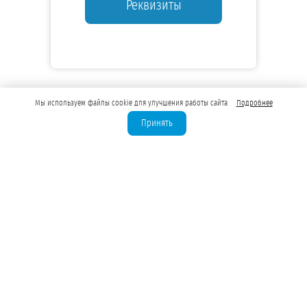
Реквизиты
Мы используем файлы cookie для улучшения работы сайта
Подробнее
Принять
Лицензирование скважин
Бурение скважин для юрлиц
Водозаборные узлы (ВЗУ)
Водоподготовка для предприятий
Оценка запасов подземных вод
Лицензия на техническую воду