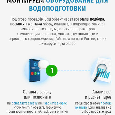
МОНТИРУЕМ
ОБОРУДОВАНИЕ ДЛЯ
ВОДОПОДГОТОВКИ
Пошагово проведём Ваш объект через все
этапы подбора,
поставки и монтажа
оборудования для водоподготовки: от
заявки и анализа воды до расчёта параметров,
комплектации, поставки, монтажа, пусконаладки и
сервисного сопровождения. Работаем по всей России, сроки
фиксируем в договоре.
1
Оставьте заявку
Анализ вод
или позвоните
и расчёт парам
Вы
оставляете заявку
или
звоните в офис
.
Расшифровываем
протокол
Уточняем тип объекта, требуемую
анализа
. Если анализа нет — организуем
производительность (м³/час), цель очистки
отбор проб в аккредит