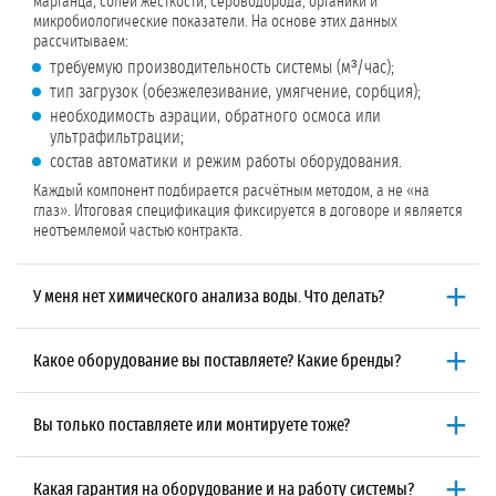
марганца, солей жесткости, сероводорода, органики и
микробиологические показатели. На основе этих данных
рассчитываем:
требуемую производительность системы (м³/час);
тип загрузок (обезжелезивание, умягчение, сорбция);
необходимость аэрации, обратного осмоса или
ультрафильтрации;
состав автоматики и режим работы оборудования.
Каждый компонент подбирается расчётным методом, а не «на
глаз». Итоговая спецификация фиксируется в договоре и является
неотъемлемой частью контракта.
У меня нет химического анализа воды. Что делать?
Мы организуем отбор проб и исследование воды в
аккредитованной лаборатории.
Для этого:
Какое оборудование вы поставляете? Какие бренды?
выезжает специалист либо мы отправляем набор для
Мы поставляем оборудование только проверенных
самостоятельного отбора проб с инструкцией;
производителей для промышленной водоподготовки:
пробы доставляются в лабораторию для расширенного
Вы только поставляете или монтируете тоже?
Клапаны управления:
Runxin, Clack, Autotrol;
химического анализа (до 54 показателей);
Мы работаем по единому
договору подряда
: подбор, поставка,
Мембраны для обратного осмоса и ультрафильтрации:
Dow,
по готовности протокола наши технологи расшифровывают
монтаж и пусконаладка.
Такой подход исключает расхождения
Hydranautics;
результаты и подбирают оборудование.
Какая гарантия на оборудование и на работу системы?
между проектом и реализацией. Вы получаете работающую систему