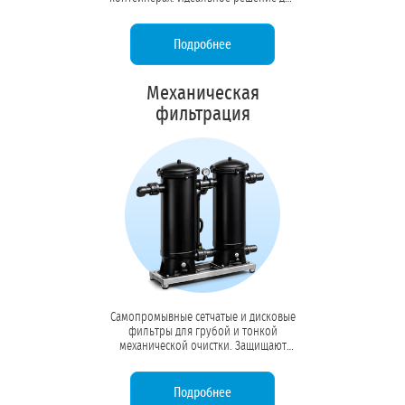
удаленных объектов, вахтовых
поселков и производств без
капитальных зданий.
Подробнее
Механическая
фильтрация
Самопромывные сетчатые и дисковые
фильтры для грубой и тонкой
механической очистки. Защищают
насосы, форсунки и чувствительное
оборудование от абразивного износа
и засоров.
Подробнее