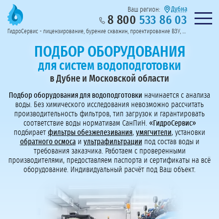
Дубна
Ваш регион:
8 800
533 86 03
Предоставим полный пакет документов
Колл-центр на связи с 9:00 до 19:00
Нужна консульт
оссии
ГидроСервис - лицензирование, бурение скважин, проектирование ВЗУ, системы водоподготовки
Пригласить в тендер
Перезвоните мне!
ПОДБОР ОБОРУДОВАНИЯ
для систем водоподготовки
в Дубне и Московской области
Подбор оборудования для водоподготовки
начинается с анализа
воды. Без химического исследования невозможно рассчитать
производительность фильтров, тип загрузок и гарантировать
соответствие воды нормативам СанПиН.
«ГидроСервис»
подбирает
фильтры обезжелезивания
,
умягчители
, установки
обратного осмоса
и
ультрафильтрации
под состав воды и
требования заказчика. Работаем с проверенными
производителями, предоставляем паспорта и сертификаты на всё
оборудование. Индивидуальный расчёт под Ваш объект.