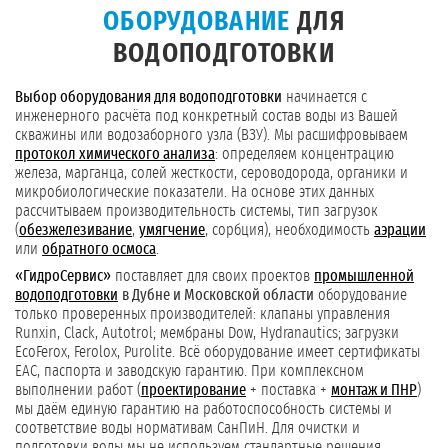
ОБОРУДОВАНИЕ
ДЛЯ
ВОДОПОДГОТОВКИ
Выбор оборудования для водоподготовки
начинается с
инженерного расчёта под конкретный состав воды из Вашей
скважины или водозаборного узла (ВЗУ). Мы расшифровываем
протокол химического анализа
: определяем концентрацию
железа, марганца, солей жесткости, сероводорода, органики и
микробиологические показатели. На основе этих данных
рассчитываем производительность системы, тип загрузок
(
обезжелезивание
,
умягчение
, сорбция), необходимость
аэрации
или
обратного осмоса
.
«ГидроСервис»
поставляет для своих проектов
промышленной
водоподготовки
в Дубне и Московской области
оборудование
только проверенных производителей: клапаны управления
Runxin, Clack, Autotrol; мембраны Dow, Hydranautics; загрузки
EcoFerox, Ferolox, Purolite. Всё оборудование имеет сертификаты
ЕАС, паспорта и заводскую гарантию. При комплексном
выполнении работ (
проектирование
+ поставка +
монтаж и ПНР
)
мы даём единую гарантию на работоспособность системы и
соответствие воды нормативам СанПиН. Для очистки и
подготовки воды мы не используем стандартные решения.