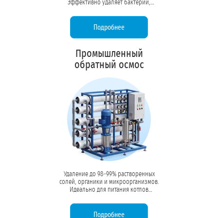
Эффективно удаляет бактерии,
вирусы, коллоидные частицы и
высокомолекулярную органику без
изменения минерального состава.
Подробнее
Промышленный
обратный осмос
Удаление до 98–99% растворенных
солей, органики и микроорганизмов.
Идеально для питания котлов
высокого давления, линий розлива
напитков и технологических
процессов, требующих воды высокой
Подробнее