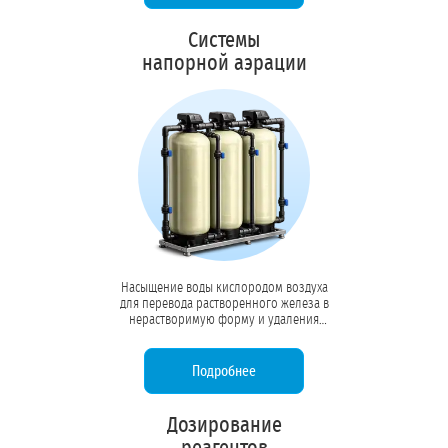
Системы
напорной аэрации
Насыщение воды кислородом воздуха
для перевода растворенного железа в
нерастворимую форму и удаления
летучих газов (сероводород, радон).
Первый этап комплексной очистки
скважинной воды.
Подробнее
Дозирование