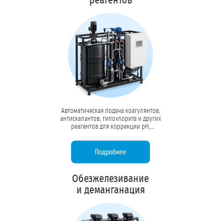
реагентов
Автоматическая подача коагулянтов,
антискалантов, гипохлорита и других
реагентов для коррекции pH,
предотвращения накипи и
обеззараживания. Точный контроль
дозировки насосами-дозаторами.
Подробнее
Обезжелезивание
и деманганация