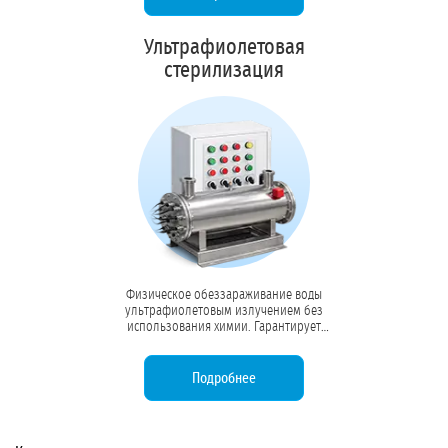
чистоты.
Ультрафиолетовая
стерилизация
Физическое обеззараживание воды
ультрафиолетовым излучением без
использования химии. Гарантирует
99,9% стерильность, исключая
образование токсичных побочных
продуктов дезинфекции.
Подробнее