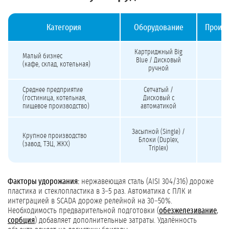
Категория
Оборудование
Произв
Стоимость механической фильтрации воды под ключ
Картриджный Big
Малый бизнес
Blue / Дисковый
(кафе, склад, котельная)
ручной
Среднее предприятие
Сетчатый /
(гостиница, котельная,
Дисковый с
пищевое производство)
автоматикой
Засыпной (Single) /
Крупное производство
Блоки (Duplex,
(завод, ТЭЦ, ЖКХ)
Triplex)
Факторы удорожания:
нержавеющая сталь (AISI 304/316) дороже
пластика и стеклопластика в 3–5 раз. Автоматика с ПЛК и
интеграцией в SCADA дороже релейной на 30–50%.
Необходимость предварительной подготовки (
обезжелезивание
,
сорбция
) добавляет дополнительные затраты. Удалённость