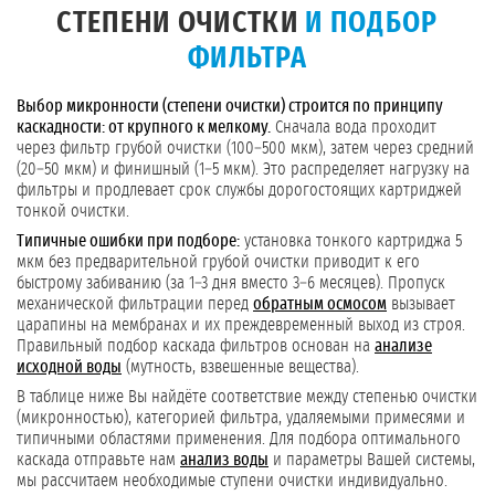
СТЕПЕНИ ОЧИСТКИ
И ПОДБОР
ФИЛЬТРА
Выбор микронности (степени очистки) строится по принципу
каскадности: от крупного к мелкому.
Сначала вода проходит
через фильтр грубой очистки (100–500 мкм), затем через средний
(20–50 мкм) и финишный (1–5 мкм). Это распределяет нагрузку на
фильтры и продлевает срок службы дорогостоящих картриджей
тонкой очистки.
Типичные ошибки при подборе:
установка тонкого картриджа 5
мкм без предварительной грубой очистки приводит к его
быстрому забиванию (за 1–3 дня вместо 3–6 месяцев). Пропуск
механической фильтрации перед
обратным осмосом
вызывает
царапины на мембранах и их преждевременный выход из строя.
Правильный подбор каскада фильтров основан на
анализе
исходной воды
(мутность, взвешенные вещества).
В таблице ниже Вы найдёте соответствие между степенью очистки
(микронностью), категорией фильтра, удаляемыми примесями и
типичными областями применения. Для подбора оптимального
каскада отправьте нам
анализ воды
и параметры Вашей системы,
мы рассчитаем необходимые ступени очистки индивидуально.