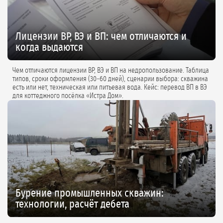
Лицензии ВР, ВЭ и ВП: чем отличаются и
когда выдаются
Чем отличаются лицензии ВР, ВЭ и ВП на недропользование. Таблица
типов, сроки оформления (30–60 дней), сценарии выбора: скважина
есть или нет, техническая или питьевая вода. Кейс: перевод ВП в ВЭ
для коттеджного посёлка «Истра Дом».
Бурение промышленных скважин:
технологии, расчёт дебета