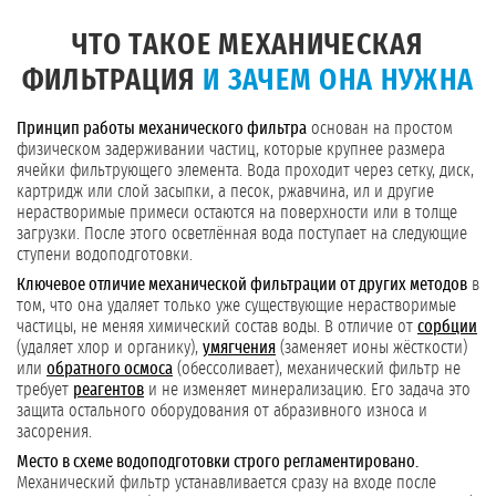
ЧТО ТАКОЕ МЕХАНИЧЕСКАЯ
ФИЛЬТРАЦИЯ
И ЗАЧЕМ ОНА НУЖНА
Принцип работы механического фильтра
основан на простом
физическом задерживании частиц, которые крупнее размера
ячейки фильтрующего элемента. Вода проходит через сетку, диск,
картридж или слой засыпки, а песок, ржавчина, ил и другие
нерастворимые примеси остаются на поверхности или в толще
загрузки. После этого осветлённая вода поступает на следующие
ступени водоподготовки.
Ключевое отличие механической фильтрации от других методов
в
том, что она удаляет только уже существующие нерастворимые
частицы, не меняя химический состав воды. В отличие от
сорбции
(удаляет хлор и органику),
умягчения
(заменяет ионы жёсткости)
или
обратного осмоса
(обессоливает), механический фильтр не
требует
реагентов
и не изменяет минерализацию. Его задача это
защита остального оборудования от абразивного износа и
засорения.
Место в схеме водоподготовки строго регламентировано.
Механический фильтр устанавливается сразу на входе после