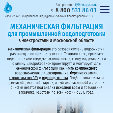
Электросталь
Ваш регион:
8 800
533 86 03
Предоставим полный пакет документов
Колл-центр на связи с 9:00 до 19:00
Нужна консульт
оссии
ГидроСервис - лицензирование, бурение скважин, проектирование ВЗУ, системы водоподготовки
Пригласить в тендер
Перезвоните мне!
МЕХАНИЧЕСКАЯ ФИЛЬТРАЦИЯ
для промышленной водоподготовки
в Электростали и Московской области
Механическая фильтрация
это базовая ступень водоочистки,
работающая по принципу «сита». Технология задерживает
нерастворимые твердые частицы: песок, глину, ил, ржавчину и
окалину. «ГидроСервис» проектирует и монтирует узлы
механической фильтрации как часть
комплексного
водоснабжения
:
лицензирование
,
бурение скважин
,
строительство ВЗУ
и
водоподготовка
. Подбор типа фильтра
(сетчатый, дисковый, картриджный или засыпной) и степени
очистки ведётся под
анализ исходной воды
и требования
заказчика. Работаем по всей России с 2015 года.