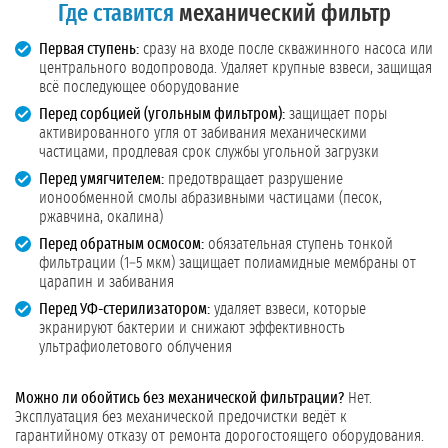
Где ставится
механический фильтр
Первая ступень:
сразу на входе после скважинного насоса или
центрального водопровода. Удаляет крупные взвеси, защищая
всё последующее оборудование
Перед сорбцией (угольным фильтром):
защищает поры
активированного угля от забивания механическими
частицами, продлевая срок службы угольной загрузки
Перед умягчителем:
предотвращает разрушение
ионообменной смолы абразивными частицами (песок,
ржавчина, окалина)
Перед обратным осмосом:
обязательная ступень тонкой
фильтрации (1–5 мкм) защищает полиамидные мембраны от
царапин и забивания
Перед УФ-стерилизатором:
удаляет взвеси, которые
экранируют бактерии и снижают эффективность
ультрафиолетового облучения
Можно ли обойтись без механической фильтрации?
Нет.
Эксплуатация без механической предочистки ведёт к
гарантийному отказу от ремонта дорогостоящего оборудования.