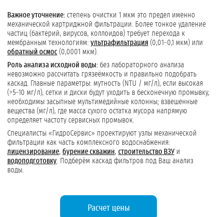
Важное уточнение:
степень очистки 1 мкм это предел именно
механической картриджной фильтрации. Более тонкое удаление
частиц (бактерий, вирусов, коллоидов) требует перехода к
мембранным технологиям:
ультрафильтрация
(0,01–0,1 мкм) или
обратный осмос
(0,0001 мкм).
Роль анализа исходной воды:
без лабораторного анализа
невозможно рассчитать грязеёмкость и правильно подобрать
каскад. Главные параметры: мутность (NTU / мг/л), если высокая
(>5–10 мг/л), сетки и диски будут уходить в бесконечную промывку,
необходимы засыпные мультимедийные колонны; взвешенные
вещества (мг/л), где масса сухого остатка мусора напрямую
определяет частоту сервисных промывок.
Специалисты «ГидроСервис» проектируют узлы механической
фильтрации как часть комплексного водоснабжения:
лицензирование
,
бурение скважин
,
строительство ВЗУ
и
водоподготовку
. Подберём каскад фильтров под Ваш анализ
воды.
Расчет цены