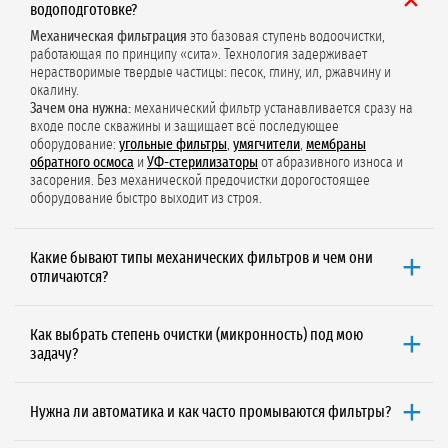
водоподготовке?
Механическая фильтрация
это базовая ступень водоочистки,
работающая по принципу «сита». Технология задерживает
нерастворимые твердые частицы: песок, глину, ил, ржавчину и
окалину.
Зачем она нужна:
механический фильтр устанавливается сразу на
входе после скважины и защищает всё последующее
оборудование:
угольные фильтры
,
умягчители
,
мембраны
обратного осмоса
и
УФ-стерилизаторы
от абразивного износа и
засорения. Без механической предочистки дорогостоящее
оборудование быстро выходит из строя.
Какие бывают типы механических фильтров и чем они
отличаются?
Основные типы механических фильтров:
Сетчатые (промывные):
степень очистки 10–3000 мкм,
Как выбрать степень очистки (микронность) под мою
промывка обратным током воды. Грубая предочистка, защита
задачу?
насосов от крупного песка и окалины.
Выбор микронности строится по принципу каскадности: от
Дисковые:
степень очистки 20–400 мкм, автоматическая
крупного к мелкому.
центробежная промывка. Эффективны против волокнистых
Нужна ли автоматика и как часто промываются фильтры?
500–200 мкм (сверхгрубая):
защита скважинных насосов от
загрязнений (водоросли, тина).
Для промышленных объектов автоматика обязательна.
Алгоритмы
крупного песка и гравия.
Картриджные:
степень очистки 1–50 мкм, не регенерируются,