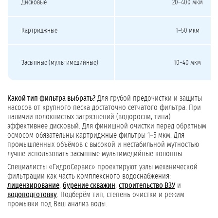
Дисковые
20–400 мкм
Картриджные
1–50 мкм
Засыпные (мультимедийные)
10–40 мкм
Какой тип фильтра выбрать?
Для грубой предочистки и защиты
насосов от крупного песка достаточно сетчатого фильтра. При
наличии волокнистых загрязнений (водоросли, тина)
эффективнее дисковый. Для финишной очистки перед обратным
осмосом обязательны картриджные фильтры 1–5 мкм. Для
промышленных объёмов с высокой и нестабильной мутностью
лучше использовать засыпные мультимедийные колонны.
Специалисты «ГидроСервис» проектируют узлы механической
фильтрации как часть комплексного водоснабжения:
лицензирование
,
бурение скважин
,
строительство ВЗУ
и
водоподготовку
. Подберём тип, степень очистки и режим
промывки под Ваш анализ воды.