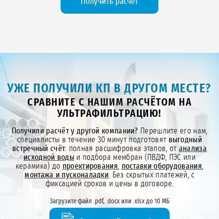
Получить расчет
УЖЕ ПОЛУЧИЛИ КП В ДРУГОМ МЕСТЕ?
СРАВНИТЕ С НАШИМ РАСЧЁТОМ НА
УЛЬТРАФИЛЬТРАЦИЮ!
Получили расчёт у другой компании?
Перешлите его нам,
специалисты в течение 30 минут подготовят
выгодный
встречный счёт
: полная расшифровка этапов, от
анализа
исходной воды
и подбора мембран (ПВДФ, ПЭС или
керамика) до
проектирования
,
поставки оборудования
,
монтажа и пусконаладки
. Без скрытых платежей, с
фиксацией сроков и цены в договоре.
Загрузите файл .pdf, .docx или .xlsx до 10 МБ