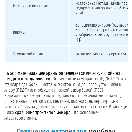
коллоидные частицы, цисты прост
Механика и биология
водоросли, микропластик, бактерии
мкм)
большинство вирусов (размером 2
На практике задерживаются слоем 
Вирусы
мембране, гарантируется удаление 
log)
Химический состав
высокомолекулярная органика, бе
Выбор материала мембраны определяет химическую стойкость,
ресурс и методы очистки.
Полимерные мембраны (ПВДФ, ПЭС) это
стандарт для большинства объектов: они дешевле, устойчивы к
хлору (ПВДФ) или обладают низкой адсорбцией (ПЭС).
Керамические мембраны представляют премиальный сегмент для
агрессивных сред: кислот, щелочей, высоких температур. Они
служат в 2-3 раза дольше, но стоят значительно дороже. В таблице
ниже
сравнение трёх типов мембран
по основным
характеристикам.
Сравнение материалов
мембран