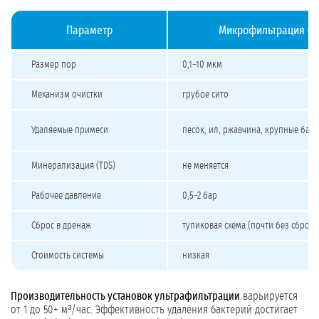
Параметр
Микрофильтрация (М
Сравнение микрофильтрации, ультрафильтрации и обратного осмоса
Размер пор
0,1–10 мкм
Механизм очистки
грубое сито
Удаляемые примеси
песок, ил, ржавчина, крупные бак
Минерализация (TDS)
не меняется
Рабочее давление
0,5–2 бар
Сброс в дренаж
тупиковая схема (почти без сброса
Стоимость системы
низкая
Производительность установок ультрафильтрации
варьируется
от 1 до 50+ м³/час. Эффективность удаления бактерий достигает