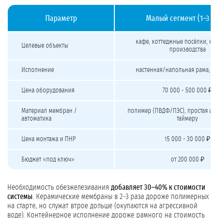
Параметр
Малый сегмент (1–3 м
Стоимость установок ультрафильтрации воды под ключ
кафе, коттеджные посёлки, н
Целевые объекты
производства
Исполнение
настенная/напольная рама, м
Цена оборудования
70 000 - 500 000 ₽
Материал мембран /
полимер (ПВДФ/ПЭС), простая ав
автоматика
таймеру
Цена монтажа и ПНР
15 000 - 30 000 ₽
Бюджет «под ключ»
от 200 000 ₽
Необходимость обезжелезивания
добавляет 30–40% к стоимости
системы
. Керамические мембраны в 2–3 раза дороже полимерных
на старте, но служат втрое дольше (окупаются на агрессивной
воде). Контейнерное исполнение дороже рамного на стоимость