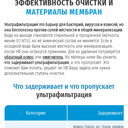
ЭФФЕКТИВНОСТЬ ОЧИСТКИ И
МАТЕРИАЛЫ МЕМБРАН
Ультрафильтрация это барьер для бактерий, вирусов и взвесей, но
она бесполезна против солей жёсткости и общей минерализации.
Вода на выходе становится стерильной и прозрачной (мутность
менее 0,1 NTU), но её химический состав не меняется. Если в
исходной воде была высокая жёсткость или минерализация,
после УФ они останутся прежними. Для их удаления потребуется
обратный осмос
или
умягчитель
. Из таблицы ниже Вы узнаете,
что задерживает ультрафильтрация
, а что пропускает. Это
поможет Вам понять, решает ли УФ Вашу задачу или нужна
дополнительная ступень очистки.
Что задерживает и что пропускает
ультрафильтрация
Категория
Задерживает
Что задерживает и что пропускает ультрафильтрация
взвеси (песок, ил, глина, ржавчина)