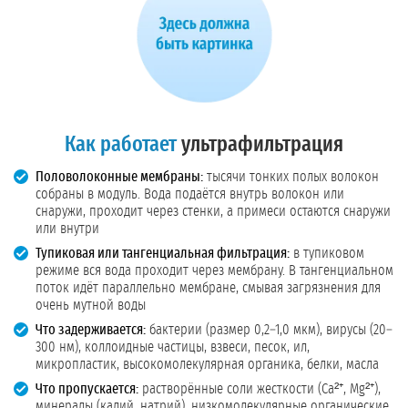
Как работает
ультрафильтрация
Половолоконные мембраны:
тысячи тонких полых волокон
собраны в модуль. Вода подаётся внутрь волокон или
снаружи, проходит через стенки, а примеси остаются снаружи
или внутри
Тупиковая или тангенциальная фильтрация:
в тупиковом
режиме вся вода проходит через мембрану. В тангенциальном
поток идёт параллельно мембране, смывая загрязнения для
очень мутной воды
Что задерживается:
бактерии (размер 0,2–1,0 мкм), вирусы (20–
300 нм), коллоидные частицы, взвеси, песок, ил,
микропластик, высокомолекулярная органика, белки, масла
Что пропускается:
растворённые соли жесткости (Ca²⁺, Mg²⁺),
минералы (калий, натрий), низкомолекулярные органические