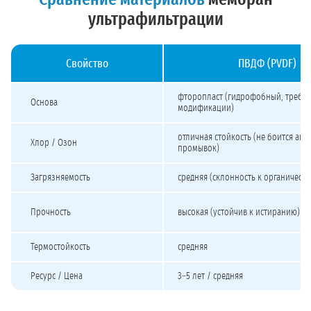
ультрафильтрации
Свойство
ПВДФ (PVDF)
Сравнение материалов мембран ультрафильтрации
фторопласт (гидрофобный, требуе
Основа
модификации)
отличная стойкость (не боится агр
Хлор / Озон
промывок)
Загрязняемость
средняя (склонность к органическо
Прочность
высокая (устойчив к истиранию)
Термостойкость
средняя
Ресурс / Цена
3–5 лет / средняя