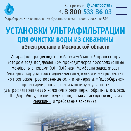
Электросталь
Ваш регион:
8 800
533 86 03
Предоставим полный пакет документов
Колл-центр на связи с 9:00 до 19:00
Нужна консульт
оссии
ГидроСервис - лицензирование, бурение скважин, проектирование ВЗУ, системы водоподготовки
Пригласить в тендер
Перезвоните мне!
УСТАНОВКИ УЛЬТРАФИЛЬТРАЦИИ
для очистки воды из скважины
в Электростали и Московской области
Ультрафильтрация воды
это баромембранный процесс, при
котором вода под давлением проходит через половолоконные
мембраны с порами 0,01–0,05 мкм. Мембрана задерживает
бактерии, вирусы, коллоидные частицы, взвеси и микропластик,
но пропускает растворённые соли и минералы. «ГидроСервис»
проектирует, поставляет и монтирует установки
ультрафильтрации для водоподготовки перед обратным осмосом.
Подбор оборудования ведётся под
анализ исходной воды
из
скважины
и требования заказчика.