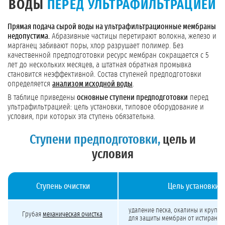
ВОДЫ
ПЕРЕД УЛЬТРАФИЛЬТРАЦИЕЙ
Прямая подача сырой воды на ультрафильтрационные мембраны
недопустима.
Абразивные частицы перетирают волокна, железо и
марганец забивают поры, хлор разрушает полимер. Без
качественной предподготовки ресурс мембран сокращается с 5
лет до нескольких месяцев, а штатная обратная промывка
становится неэффективной. Состав ступеней предподготовки
определяется
анализом исходной воды
.
В таблице приведены
основные ступени предподготовки
перед
ультрафильтрацией: цель установки, типовое оборудование и
условия, при которых эта ступень обязательна.
Ступени предподготовки,
цель и
условия
Ступень очистки
Цель установки
Ступени предварительной подготовки воды перед ультрафильтрацией
удаление песка, окалины и крупны
Грубая
механическая очистка
для защиты мембран от истирания