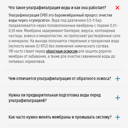
Что такое ультрафильтрация воды и как она работает?
Ультрафильтрация (УФ) это баромембранный процесс очистки
воды через «суперсито».
Вода под давлением 0,5–5 бар
продавливается через половолоконные мембраны с порами 0,01–
0,05 мкм. Мембрана задерживает бактерии, вирусы, коллоидные
частицы, взвеси и микропластик, но пропускает растворённые соли
и минералы. На выходе получается стерильная и прозрачная вода
(мутность менее 0,1 NTU) без изменения химического состава.
УФ часто ставят перед
обратным осмосом
для защиты дорогих
мембран от забивания, а также для очистки скважинной воды до
питьевых нормативов.
Чем отличается ультрафильтрация от обратного осмоса?
Главное отличие в размере пор и спектре удаляемых веществ.
Ультрафильтрация (поры 0,01–0,05 мкм) задерживает бактерии,
Нужна ли предварительная подготовка воды перед
вирусы, коллоиды и взвеси, но пропускает соли и минералы.
ультрафильтрацией?
Обратный осмос (поры < 0,001 мкм) удаляет до 99% всех
растворённых солей, включая соли жёсткости, тяжёлые металлы,
Да, предподготовка строго обязательна.
Прямая подача сырой
нитраты и пестициды.
воды на УФ-мембраны приводит к необратимой деградации
УФ стоит в 2–3 раза дешевле, сбрасывает в дренаж только 1–3%
Как часто нужно менять мембраны и промывать систему?
дорогостоящих элементов. Основные ступени предподготовки:
воды (при промывках) и не требует повысительного насоса. Осмос
Ресурс полимерных мембран (ПВДФ, ПЭС) 3–7 лет, керамических 10–
грубая
механическая очистка
(сетчатый/дисковый фильтр
сбрасывает 30–70% воды и стоит значительно дороже. Поэтому УФ