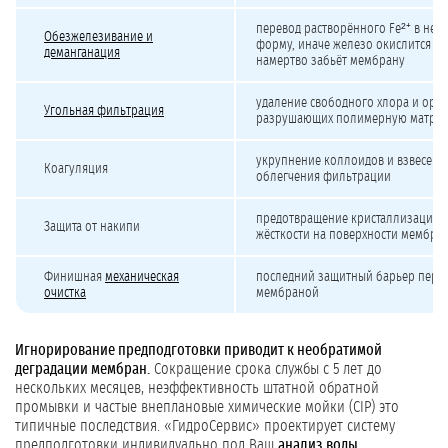
перевод растворённого Fe²⁺ в не
Обезжелезивание и
форму, иначе железо окислится вн
деманганация
намертво забьёт мембрану
удаление свободного хлора и орга
Угольная фильтрация
разрушающих полимерную матри
укрупнение коллоидов и взвесей в
Коагуляция
облегчения фильтрации
предотвращение кристаллизации 
Защита от накипи
жёсткости на поверхности мембра
Финишная
механическая
последний защитный барьер пере
очистка
мембраной
Игнорирование предподготовки приводит к необратимой
деградации мембран.
Сокращение срока службы с 5 лет до
нескольких месяцев, неэффективность штатной обратной
промывки и частые внеплановые химические мойки (CIP) это
типичные последствия. «ГидроСервис» проектирует систему
предподготовки индивидуально под Ваш
анализ воды
,