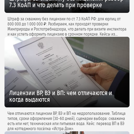
7.3 КоАП и что делать при проверке
Штраф за скважину без лицензии по ст. 7.3 КоАП РФ: для юрлиц от
800 000 до 1 000 000 ₽. Разбираем, как проходят проверки
Минприроды и Роспотребнадзора, что делать при визите инспектора
и как успеть оформить лицензию в срочном порядке. Кейсы из
практики и советы экспертов.
Лицензии ВР, ВЭ и ВП: чем отличаются и
когда выдаются
Чем отличаются лицензии ВР, ВЭ и ВП на недропользование. Таблица
типов, сроки оформления (30–60 дней), сценарии выбора: скважина
есть или нет, техническая или питьевая вода. Кейс: перевод ВП в ВЭ
для коттеджного посёлка «Истра Дом».