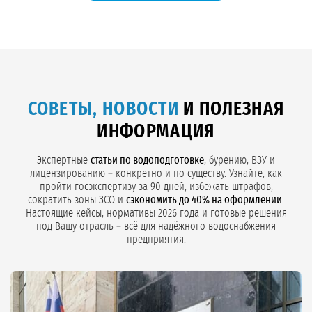
пусконаладка, рекомендуем обратиться к организации, которая
Обратный осмос:
замена картриджей 1 раз в 3–6 месяцев,
монтировала оборудование.
замена мембран 1 раз в 18–36 месяцев;
Ультрафильтрация:
замена мембран 1 раз в 3–5 лет.
«ГидроСервис» предлагает сервисное обслуживание (ТО) после
окончания гарантийного срока. Стоимость ТО рассчитывается
индивидуально.
СОВЕТЫ, НОВОСТИ
И ПОЛЕЗНАЯ
ИНФОРМАЦИЯ
Экспертные
статьи по водоподготовке
, бурению, ВЗУ и
лицензированию – конкретно и по существу. Узнайте, как
пройти госэкспертизу за 90 дней, избежать штрафов,
сократить зоны ЗСО и
сэкономить до 40% на оформлении
.
Настоящие кейсы, нормативы 2026 года и готовые решения
под Вашу отрасль – всё для надёжного водоснабжения
предприятия.