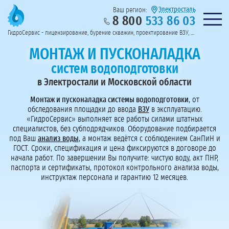
Электросталь
Ваш регион:
8 800
533 86 03
Предоставим полный пакет документов
Колл-центр на связи с 9:00 до 19:00
Нужна консульт
оссии
ГидроСервис - лицензирование, бурение скважин, проектирование ВЗУ, системы водоподготовки
Пригласить в тендер
Перезвоните мне!
МОНТАЖ И ПУСКОНАЛАДКА
систем водоподготовки
в Электростали и Московской области
Монтаж и пусконаладка системы водоподготовки
, от
обследования площадки до ввода
ВЗУ
в эксплуатацию.
«ГидроСервис» выполняет все работы силами штатных
специалистов, без субподрядчиков. Оборудование подбирается
под Ваш
анализ воды
, а монтаж ведётся с соблюдением СанПиН и
ГОСТ. Сроки, спецификация и цена фиксируются в договоре до
начала работ. По завершении Вы получите: чистую воду, акт ПНР,
паспорта и сертификаты, протокол контрольного анализа воды,
инструктаж персонала и гарантию 12 месяцев.