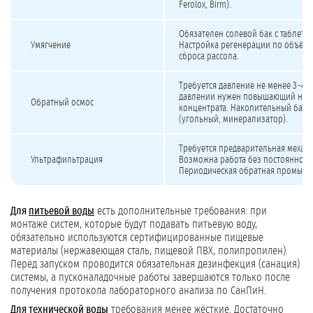
Ferolox, Birm).
Обязателен солевой бак с таблети
Умягчение
Настройка регенерации по объёму
сброса рассола.
Требуется давление не менее 3–4 
давлении нужен повышающий насо
Обратный осмос
концентрата. Накопительный бак 
(угольный, минерализатор).
Требуется предварительная механи
Ультрафильтрация
Возможна работа без постоянного
Периодическая обратная промывка
Для
питьевой воды
есть дополнительные требования: при
монтаже систем, которые будут подавать питьевую воду,
обязательно используются сертифицированные пищевые
материалы (нержавеющая сталь, пищевой ПВХ, полипропилен).
Перед запуском проводится обязательная дезинфекция (санация)
системы, а пусконаладочные работы завершаются только после
получения протокола лабораторного анализа по СанПиН.
Для
технической воды
требования менее жёсткие. Достаточно