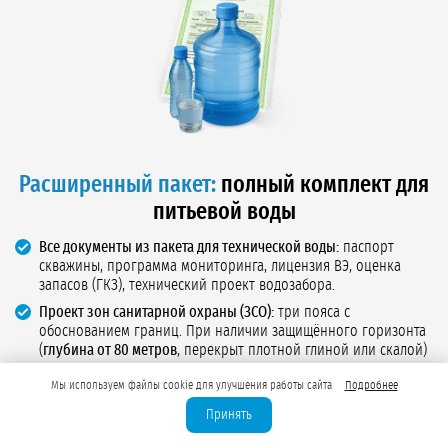
Расширенный пакет:
полный комплект для
питьевой воды
Все документы из пакета для технической воды:
паспорт
скважины, программа мониторинга, лицензия ВЭ, оценка
запасов (ГКЗ), технический проект водозабора.
Проект зон санитарной охраны (ЗСО):
три пояса с
обоснованием границ. При наличии защищённого горизонта
(
глубина от 80 метров
, перекрыт плотной глиной или скалой)
1 пояс можно сократить с 30 до 5–15 метров.
Мы используем файлы cookie для улучшения работы сайта
Подробнее
Два санитарно-эпидемиологических заключения (СЭЗ):
первое
на проект ЗСО, второе на использование водного объекта.
Принять
Выдаются Роспотребнадзором после экспертизы и выезда