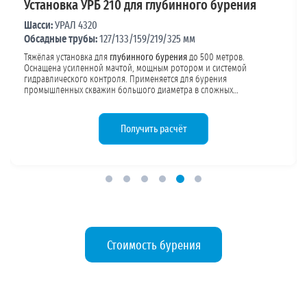
Буровая установка УРБ 3А3
Шасси:
КамАЗ
Обсадные трубы:
127/133/159/219/325 мм
Универсальная установка на полноприводном шасси КамАЗ.
Подходит для бурения в
скальных грунтах
, известняке, песчанике.
Высокая проходимость позволяет работать в удалённых районах без
дорог. Мощность двигателя обеспечивает бурение в твёрдых
породах. Конструкция обсадных труб подбирается под требуемый
объём водопотребления и геологию участка.
Получить расчёт
Стоимость бурения