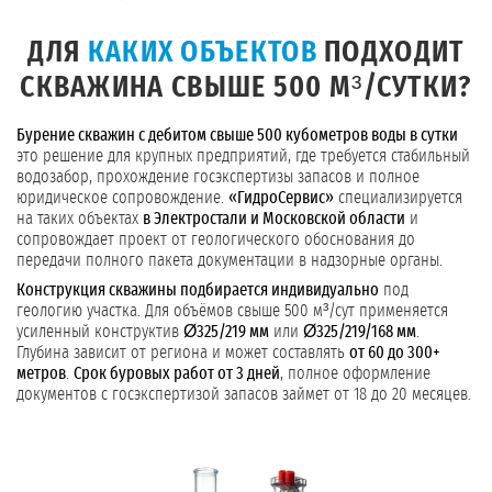
ДЛЯ
КАКИХ ОБЪЕКТОВ
ПОДХОДИТ
СКВАЖИНА СВЫШЕ 500 М³/СУТКИ?
Бурение скважин с дебитом свыше 500 кубометров воды в сутки
это решение для крупных предприятий, где требуется стабильный
водозабор, прохождение госэкспертизы запасов и полное
юридическое сопровождение.
«ГидроСервис»
специализируется
на таких объектах
в Электростали и Московской области
и
сопровождает проект от геологического обоснования до
передачи полного пакета документации в надзорные органы.
Конструкция скважины подбирается индивидуально
под
геологию участка. Для объёмов свыше 500 м³/сут применяется
усиленный конструктив
Ø325/219 мм
или
Ø325/219/168 мм
.
Глубина зависит от региона и может составлять
от 60 до 300+
метров
.
Срок буровых работ от 3 дней
, полное оформление
документов с госэкспертизой запасов займет от 18 до 20 месяцев.