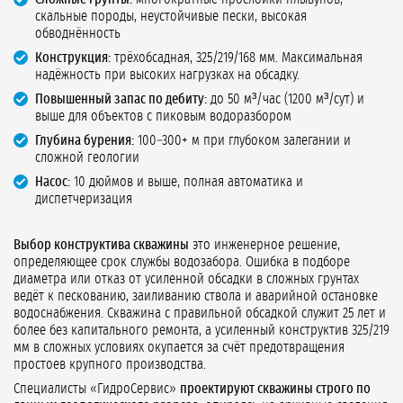
скальные породы, неустойчивые пески, высокая
обводнённость
Конструкция:
трёхобсадная, 325/219/168 мм. Максимальная
надёжность при высоких нагрузках на обсадку.
Повышенный запас по дебиту:
до 50 м³/час (1200 м³/сут) и
выше для объектов с пиковым водоразбором
Глубина бурения:
100–300+ м при глубоком залегании и
сложной геологии
Насос:
10 дюймов и выше, полная автоматика и
диспетчеризация
Выбор конструктива скважины
это инженерное решение,
определяющее срок службы водозабора. Ошибка в подборе
диаметра или отказ от усиленной обсадки в сложных грунтах
ведёт к пескованию, заиливанию ствола и аварийной остановке
водоснабжения. Скважина с правильной обсадкой служит 25 лет и
более без капитального ремонта, а усиленный конструктив 325/219
мм в сложных условиях окупается за счёт предотвращения
простоев крупного производства.
Специалисты «ГидроСервис»
проектируют скважины строго по