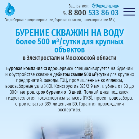
Электросталь
Ваш регион:
8 800
533 86 03
Предоставим полный пакет документов
Колл-центр на связи с 9:00 до 19:00
Нужна консульт
оссии
ГидроСервис - лицензирование, бурение скважин, проектирование ВЗУ, системы водоподготовки
Пригласить в тендер
Перезвоните мне!
БУРЕНИЕ СКВАЖИН НА ВОДУ
более 500 м³/сутки для крупных
объектов
в Электростали и Московской области
Буровая компания «ГидроСервис»
специализируется на бурении
и обустройстве скважин
дебитом свыше 500 м³/сутки
для крупных
предприятий: заводы, ТЭЦ, промышленные комплексы,
водозаборные узлы ЖКХ. Конструктив 325/219 мм, глубина от 60 до
300+ метров,
срок бурения от 3 дней
. Полный цикл под ключ:
гидрогеология, госэкспертиза запасов (ГКЗ), проект водозабора,
строительство ВЗУ, лицензия ВЭ. Гарантия прохождения
экспертизы.