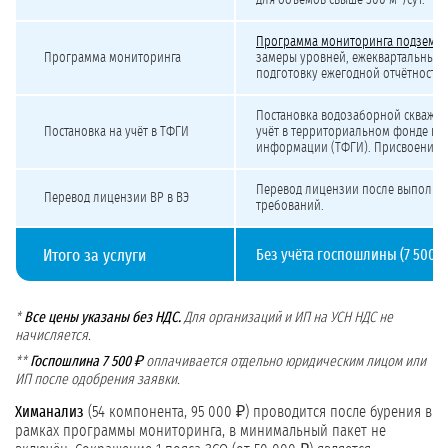
для объёмов свыше 500 м³/сут.
Программа мониторинга подземны
Программа мониторинга
замеры уровней, ежеквартальные 
подготовку ежегодной отчётности 
Постановка водозаборной скважин
Постановка на учёт в ТФГИ
учёт в территориальном фонде ге
информации (ТФГИ). Присвоение к
Перевод лицензии после выполне
Перевод лицензии ВР в ВЭ
требований.
Итого за услуги
Без учёта госпошлины (7 500 ₽)
*
Все цены указаны без НДС.
Для организаций и ИП на УСН НДС не
начисляется.
**
Госпошлина 7 500 ₽
оплачивается отдельно юридическим лицом или
ИП после одобрения заявки.
Химанализ
(54 компонента, 95 000 ₽) проводится после бурения в
рамках программы мониторинга, в минимальный пакет не