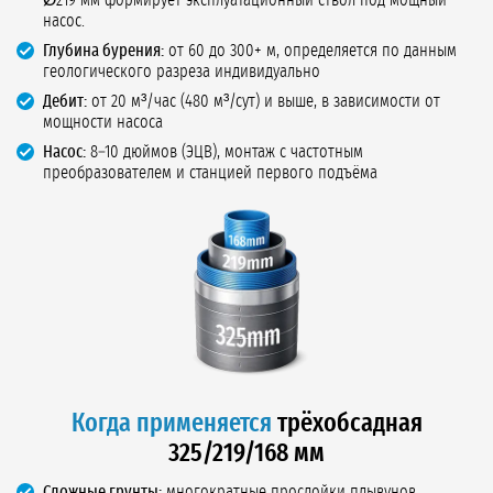
Ø219 мм формирует эксплуатационный ствол под мощный
насос.
Глубина бурения:
от 60 до 300+ м, определяется по данным
геологического разреза индивидуально
Дебит:
от 20 м³/час (480 м³/сут) и выше, в зависимости от
мощности насоса
Насос:
8–10 дюймов (ЭЦВ), монтаж с частотным
преобразователем и станцией первого подъёма
Когда применяется
трёхобсадная
325/219/168 мм
Сложные грунты:
многократные прослойки плывунов,