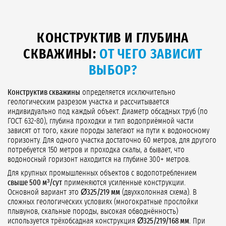
КОНСТРУКТИВ И ГЛУБИНА
СКВАЖИНЫ:
ОТ ЧЕГО ЗАВИСИТ
ВЫБОР?
Конструктив скважины
определяется исключительно
геологическим разрезом участка и рассчитывается
индивидуально под каждый объект. Диаметр обсадных труб (по
ГОСТ 632-80), глубина проходки и тип водоприёмной части
зависят от того, какие породы залегают на пути к водоносному
горизонту. Для одного участка достаточно 60 метров, для другого
потребуется 150 метров и проходка скалы, а бывает, что
водоносный горизонт находится на глубине 300+ метров.
Для крупных промышленных объектов с водопотреблением
свыше 500 м³/сут
применяются усиленные конструкции.
Основной вариант это
Ø325/219 мм
(двухколонная схема). В
сложных геологических условиях (многократные прослойки
плывунов, скальные породы, высокая обводнённость)
используется трёхобсадная конструкция
Ø325/219/168 мм
. При