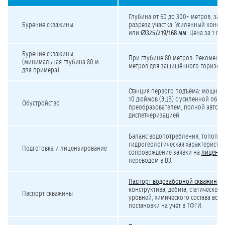
Стоимость бурения скважины на хозяйственно-питьевую воду свыше 500 м³/су
Глубина от 60 до 300+ метров, зав
Бурение скважины
разреза участка. Усиленный конст
или
Ø325/219/168 мм
. Цена за 1 п
Бурение скважины
При глубине 80 метров. Рекоменду
(минимальная глубина 80 м
метров для защищённого горизонт
для примера)
Станция первого подъёма: мощный
10 дюймов (ЭЦВ) с усиленной обвя
Обустройство
преобразователем, полной автома
диспетчеризацией.
Баланс водопотребления, топоплан 
гидрогеологическая характеристик
Подготовка и лицензирование
сопровождение заявки на
лиценз
переводом в ВЭ.
Паспорт водозаборной скважины
с
конструктива, дебита, статическог
Паспорт скважины
уровней, химического состава воды
постановки на учёт в ТФГИ.