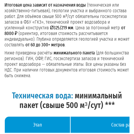
Итоговая цена зависит от назначения воды
(техническая или
хозяйственно-питьевая), геологии участка и выбранного состава
работ. Для объёмов свыше 500 м³/сут обязательны госэкспертиза
запасов в ФБУ «ГКЗ», технический проект водозабора и
усиленный конструктив
Ø325/219 мм
. Цена за погонный метр
от
8000 ₽
(ориентир, итоговая стоимость рассчитывается
индивидуально). Глубина определяется геологией участка и может
составлять
от 60 до 300+ метров
.
Ниже приведены расчёты
минимального пакета
(для большинства
регионов). ГИН, ОФР, ГИС, госэкспертиза запасов и технический
проект водозабора — обязательные этапы. Все цены указаны без
НДС. При наличии готовых документов итоговая стоимость может
быть снижена.
Техническая вода:
минимальный
пакет (свыше 500 м³/сут) ***
Этап
Состав раб