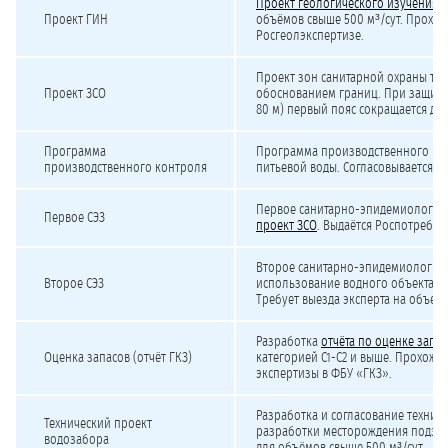
Проект геологического изучения 
Проект ГИН
объёмов свыше 500 м³/сут. Проход
Росгеолэкспертизе.
Проект зон санитарной охраны трё
Проект ЗСО
обоснованием границ. При защищ
80 м) первый пояс сокращается до 
Программа
Программа производственного кон
производственного контроля
питьевой воды. Согласовывается в
Первое санитарно-эпидемиологич
Первое СЭЗ
проект ЗСО
. Выдаётся Роспотребн
Второе санитарно-эпидемиологич
Второе СЭЗ
использование водного объекта дл
Требует выезда эксперта на объект
Разработка
отчёта по оценке запа
Оценка запасов (отчёт ГКЗ)
категорией С1-С2 и выше. Прохожд
экспертизы в ФБУ «ГКЗ».
Разработка и согласование технич
Технический проект
разработки месторождения подзем
водозабора