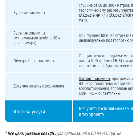
Стоимость бурения скважины на техническую воду свыше 500 м³/сут (минимал
Глубина от 60 до 300+ метров, под
геологическому разрезу участка. 
Бурение скважины
Ø325/219 мм
или
Ø325/219/168 мм
метр.
Бурение скважины
При глубине 80 м. Конструктив по
(минимальная глубина 80 м
индивидуально под геологию участ
для примера)
Станция первого подъёма: монтаж
Обустройство скважины
насоса 8–10 дюймов (ЭЦВ) с усиле
частотным преобразователем и по
Паспорт скважины
, программа мо
ВЭ. Гидрогеологическое заключени
Документальное оформление
водопотребления, топоплан включ
ОФР, ГИС — обязательны.
Без учёта госпошлины (7 500 ₽
Итого за услуги
и техпроекта
* Все цены указаны без НДС.
Для организаций и ИП на УСН НДС не