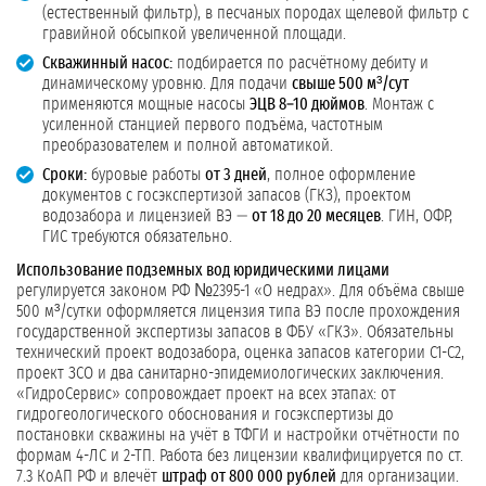
(естественный фильтр), в песчаных породах щелевой фильтр с
гравийной обсыпкой увеличенной площади.
Скважинный насос:
подбирается по расчётному дебиту и
динамическому уровню. Для подачи
свыше 500 м³/сут
применяются мощные насосы
ЭЦВ 8–10 дюймов
. Монтаж с
усиленной станцией первого подъёма, частотным
преобразователем и полной автоматикой.
Сроки:
буровые работы
от 3 дней
, полное оформление
документов с госэкспертизой запасов (ГКЗ), проектом
водозабора и лицензией ВЭ —
от 18 до 20 месяцев
. ГИН, ОФР,
ГИС требуются обязательно.
Использование подземных вод юридическими лицами
регулируется законом РФ №2395-1 «О недрах». Для объёма свыше
500 м³/сутки оформляется лицензия типа ВЭ после прохождения
государственной экспертизы запасов в ФБУ «ГКЗ». Обязательны
технический проект водозабора, оценка запасов категории С1-С2,
проект ЗСО и два санитарно-эпидемиологических заключения.
«ГидроСервис» сопровождает проект на всех этапах: от
гидрогеологического обоснования и госэкспертизы до
постановки скважины на учёт в ТФГИ и настройки отчётности по
формам 4-ЛС и 2-ТП. Работа без лицензии квалифицируется по ст.
7.3 КоАП РФ и влечёт
штраф от 800 000 рублей
для организации.