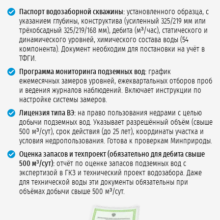
Паспорт водозаборной скважины:
установленного образца, с
указанием глубины, конструктива (усиленный 325/219 мм или
трёхобсадный 325/219/168 мм), дебита (м³/час), статического и
динамического уровней, химического состава воды (54
компонента). Документ необходим для постановки на учёт в
ТФГИ.
Программа мониторинга подземных вод:
график
ежемесячных замеров уровней, ежеквартальных отборов проб
и ведения журналов наблюдений. Включает инструкции по
настройке системы замеров.
Лицензия типа ВЭ:
на право пользования недрами с целью
добычи подземных вод. Указывает разрешённый объём (свыше
500 м³/сут), срок действия (до 25 лет), координаты участка и
условия недропользования. Готова к проверкам Минприроды.
Оценка запасов и техпроект (обязательно для дебита свыше
500 м³/сут):
отчёт по оценке запасов подземных вод с
экспертизой в ГКЗ и технический проект водозабора. Даже
для технической воды эти документы обязательны при
объёмах добычи свыше 500 м³/сут.