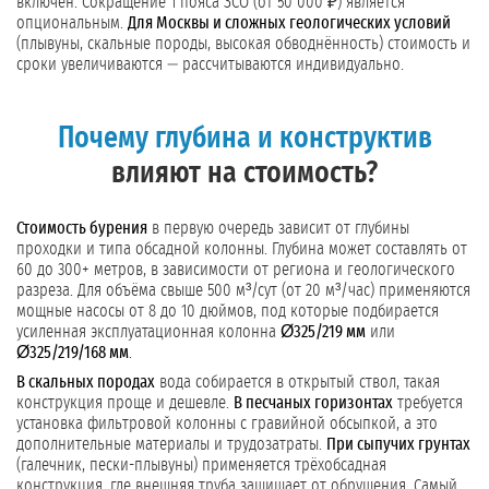
включён. Сокращение 1 пояса ЗСО (от 50 000 ₽) является
опциональным.
Для Москвы и сложных геологических условий
(плывуны, скальные породы, высокая обводнённость) стоимость и
сроки увеличиваются — рассчитываются индивидуально.
Почему глубина и конструктив
влияют на стоимость?
Стоимость бурения
в первую очередь зависит от глубины
проходки и типа обсадной колонны. Глубина может составлять от
60 до 300+ метров, в зависимости от региона и геологического
разреза. Для объёма свыше 500 м³/сут (от 20 м³/час) применяются
мощные насосы от 8 до 10 дюймов, под которые подбирается
усиленная эксплуатационная колонна
Ø325/219 мм
или
Ø325/219/168 мм
.
В скальных породах
вода собирается в открытый ствол, такая
конструкция проще и дешевле.
В песчаных горизонтах
требуется
установка фильтровой колонны с гравийной обсыпкой, а это
дополнительные материалы и трудозатраты.
При сыпучих грунтах
(галечник, пески-плывуны) применяется трёхобсадная
конструкция, где внешняя труба защищает от обрушения. Самый