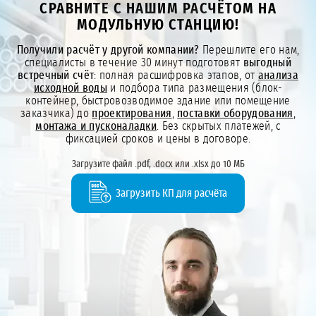
СРАВНИТЕ С НАШИМ РАСЧЁТОМ НА
МОДУЛЬНУЮ СТАНЦИЮ!
Получили расчёт у другой компании?
Перешлите его нам,
специалисты в течение 30 минут подготовят
выгодный
встречный счёт
: полная расшифровка этапов, от
анализа
исходной воды
и подбора типа размещения (блок-
контейнер, быстровозводимое здание или помещение
заказчика) до
проектирования
,
поставки оборудования
,
монтажа и пусконаладки
. Без скрытых платежей, с
фиксацией сроков и цены в договоре.
Загрузите файл .pdf, .docx или .xlsx до 10 МБ
Загрузить КП для расчёта