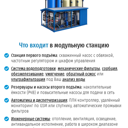
Что входит
в модульную станцию
Станция первого подъёма:
скважинный насос с обвязкой,
частотным регулятором и шкафом управления
Система водоподготовки
:
механические фильтры
,
сорбция
,
обезжелезивание
,
умягчение
,
обратный осмос
или
ультрафильтрация
под Ваш
анализ воды
Резервуары и насосы второго подъёма:
накопительные
ёмкости (РЧВ) и повысительные насосы для подачи в сеть
Автоматика и диспетчеризация
:
ПЛК-контроллер, удалённый
мониторинг по GSM или спутнику, автоматические промывки
фильтров
Инженерные системы
:
отопление, вентиляция, освещение,
антивандальное исполнение, работа в широком диапазоне