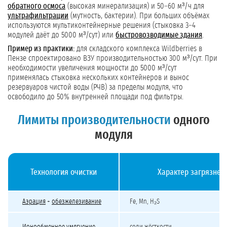
обратного осмоса
(высокая минерализация) и 50–60 м³/ч для
ультрафильтрации
(мутность, бактерии). При больших объёмах
используются мультиконтейнерные решения (стыковка 3–4
модулей даёт до 5000 м³/сут) или
быстровозводимые здания
.
Пример из практики:
для складского комплекса Wildberries в
Пензе спроектировано ВЗУ производительностью 300 м³/сут. При
необходимости увеличения мощности до 5000 м³/сут
применялась стыковка нескольких контейнеров и вынос
резервуаров чистой воды (РЧВ) за пределы модуля, что
освободило до 50% внутренней площади под фильтры.
Лимиты производительности
одного
модуля
Технология очистки
Характер загрязнен
Производительность модульных станций по разным технологиям очистки
Аэрация
+
обезжелезивание
Fe, Mn, H₂S