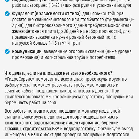
работы автокрана (16–25 т) для разгрузки и установки модуля
Фундамент (в зависимости от типа):
для блок-контейнера
достаточно свайно-винтового или столбчатого фундамента (1–
2 дня); для быстровозводимого здания требуется монолитная
железобетонная плита (до 28 дней на набор прочности); для
помещения заказчика нужен ровный бетонный пол с
нагрузкой больше 1–1,5 т/м² и трап
Коммуникации:
выведенные оголовки скважин (ниже уровня
промерзания) и магистральная труба к потребителю
Что делать, если на площадке нет всего необходимого?
«ГидроСервис» помогает на всех этапах: проконсультируем по
выбору места, поможем рассчитать требуемую мощность и
сечение кабеля, подскажем, как организовать дренаж. При
комплексном заказе мы координируем подготовку площадки или
берём часть работ на себя.
Все работы по подготовке площадки и монтажу модульной
станции фиксируем в едином
договоре подряда
как часть
комплексного водоснабжения
:
лицензирование
,
бурение
скважин
,
строительство ВЗУ
и
водоподготовку
. Организуем выезд
инженера на Ваш объект для проверки площадки и подготовки