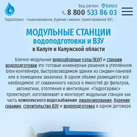
Калуга
Ваш регион:
8 800
533 86 03
Предоставим полный пакет документов
Колл-центр на связи с 9:00 до 19:00
Нужна консульт
оссии
ГидроСервис - лицензирование, бурение скважин, проектирование ВЗУ, системы водоподготовки
Пригласить в тендер
Перезвоните мне!
МОДУЛЬНЫЕ СТАНЦИИ
водоподготовки и ВЗУ
в Калуге и Калужской области
Блочно-модульные
водозаборные узлы (ВЗУ)
и
станции
водоподготовки
это готовые инженерные решения в утеплённом
блок-контейнере, быстровозводимом здании из сэндвич-панелей
или в помещении заказчика. В одном объёме размещается всё
необходимое: от скважинного насоса и ёмкостей до фильтров,
автоматики, отопления и вентиляции. «ГидроСервис»
проектирует, изготавливает и монтирует модульные станции как
часть
комплексного водоснабжения
:
лицензирование
,
бурение
скважин
,
строительство ВЗУ
и
водоподготовка
в одном договоре.