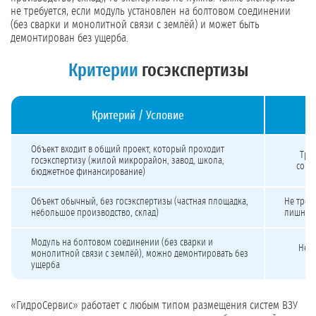
не требуется, если модуль установлен на болтовом соединении
(без сварки и монолитной связи с землёй) и может быть
демонтирован без ущерба.
Критерии
госэкспертизы
Критерий / Условие
Когда требуется госэкспертиза на модульную станцию
Объект входит в общий проект, который проходит
Тре
госэкспертизу (жилой микрорайон, завод, школа,
согл
бюджетное финансирование)
Объект обычный, без госэкспертизы (частная площадка,
Не треб
небольшое производство, склад)
лишних 
Модуль на болтовом соединении (без сварки и
Не т
монолитной связи с землёй), можно демонтировать без
ущерба
«ГидроСервис» работает с любым типом размещения систем ВЗУ