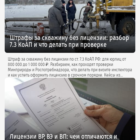
Штрафы за скважину без лицензии: разбор
7.3 КоАП и что делать при проверке
Штраф за скважину без лицензии по ст. 7.3 КоАП РФ: для юрлиц от
800 000 до 1 000 000 ₽. Разбираем, как проходят проверки
Минприроды и Роспотребнадзора, что делать при визите инспектора
и как успеть оформить лицензию в срочном порядке. Кейсы из
практики и советы экспертов.
Лицензии ВР, ВЭ и ВП: чем отличаются и