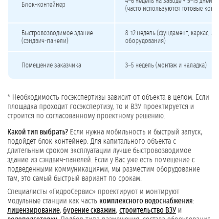
4–6 недель на заводе + 5–15 дней 
Блок-контейнер
(часто используются готовые конт
Быстровозводимое здание
8–12 недель (фундамент, каркас, м
(сэндвич-панели)
оборудования)
Помещение заказчика
3–5 недель (монтаж и наладка)
* Необходимость госэкспертизы зависит от объекта в целом. Если
площадка проходит госэкспертизу, то и ВЗУ проектируется и
строится по согласованному проектному решению.
Какой тип выбрать?
Если нужна мобильность и быстрый запуск,
подойдёт блок-контейнер. Для капитального объекта с
длительным сроком эксплуатации лучше быстровозводимое
здание из сэндвич-панелей. Если у Вас уже есть помещение с
подведёнными коммуникациями, мы разместим оборудование
там, это самый быстрый вариант по срокам.
Специалисты «ГидроСервис» проектируют и монтируют
модульные станции как часть
комплексного водоснабжения
:
лицензирование
,
бурение скважин
,
строительство ВЗУ
и