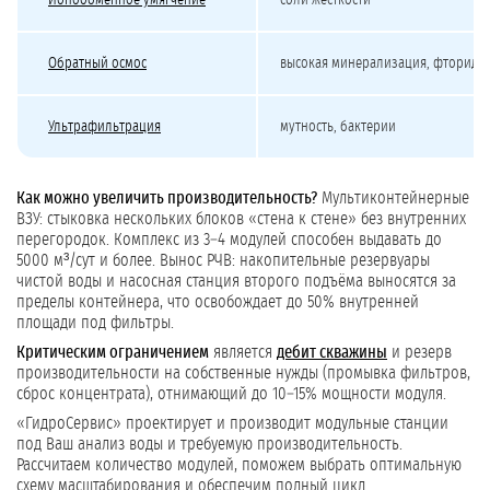
Ионообменное умягчение
соли жёсткости
Обратный осмос
высокая минерализация, фториды
Ультрафильтрация
мутность, бактерии
Как можно увеличить производительность?
Мультиконтейнерные
ВЗУ: стыковка нескольких блоков «стена к стене» без внутренних
перегородок. Комплекс из 3–4 модулей способен выдавать до
5000 м³/сут и более. Вынос РЧВ: накопительные резервуары
чистой воды и насосная станция второго подъёма выносятся за
пределы контейнера, что освобождает до 50% внутренней
площади под фильтры.
Критическим ограничением
является
дебит скважины
и резерв
производительности на собственные нужды (промывка фильтров,
сброс концентрата), отнимающий до 10–15% мощности модуля.
«ГидроСервис» проектирует и производит модульные станции
под Ваш анализ воды и требуемую производительность.
Рассчитаем количество модулей, поможем выбрать оптимальную
схему масштабирования и обеспечим полный цикл