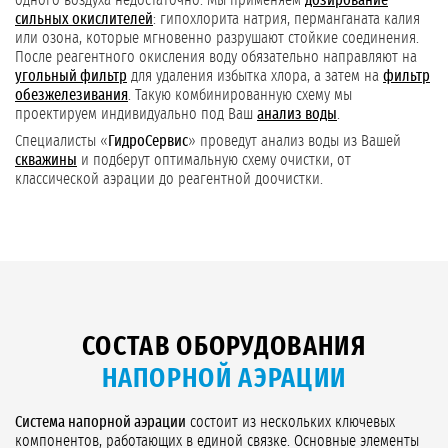
одного воздуха недостаточно. Мы применяем
дозирование
сильных окислителей
: гипохлорита натрия, перманганата калия
или озона, которые мгновенно разрушают стойкие соединения.
После реагентного окисления воду обязательно направляют на
угольный фильтр
для удаления избытка хлора, а затем на
фильтр
обезжелезивания
. Такую комбинированную схему мы
проектируем индивидуально под Ваш
анализ воды
.
Специалисты «
ГидроСервис
» проведут анализ воды из Вашей
скважины
и подберут оптимальную схему очистки, от
классической аэрации до реагентной доочистки.
СОСТАВ ОБОРУДОВАНИЯ
НАПОРНОЙ АЭРАЦИИ
Система напорной аэрации
состоит из нескольких ключевых
компонентов, работающих в единой связке. Основные элементы