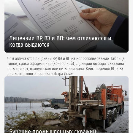
Лицензии ВР, ВЭ и ВП: чем отличаются и
когда выдаются
Чем отличаются лицензии ВР, ВЭ и ВП на недропользование. Таблица
типов, сроки оформления (30–60 дней), сценарии выбора: скважина
есть или нет, техническая или питьевая вода. Кейс: перевод ВП в ВЭ
для коттеджного посёлка «Истра Дом».
Бурение промышленных скважин: