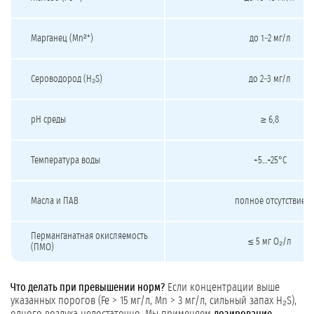
Марганец (Mn²⁺)
до 1–2 мг/л
Сероводород (H₂S)
до 2–3 мг/л
pH среды
≥ 6,8
Температура воды
+5…+25°C
Масла и ПАВ
полное отсутствие
Перманганатная окисляемость
≤ 5 мг O₂/л
(ПМО)
Что делать при превышении норм?
Если концентрации выше
указанных порогов (Fe > 15 мг/л, Mn > 3 мг/л, сильный запах H₂S),