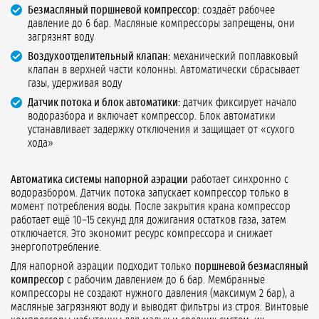
Безмасляный поршневой компрессор:
создаёт рабочее
давление до 6 бар. Масляные компрессоры запрещены, они
загрязнят воду
Воздухоотделительный клапан:
механический поплавковый
клапан в верхней части колонны. Автоматически сбрасывает
газы, удерживая воду
Датчик потока и блок автоматики:
датчик фиксирует начало
водоразбора и включает компрессор. Блок автоматики
устанавливает задержку отключения и защищает от «сухого
хода»
Автоматика системы напорной аэрации
работает синхронно с
водоразбором. Датчик потока запускает компрессор только в
момент потребления воды. После закрытия крана компрессор
работает ещё 10–15 секунд для дожигания остатков газа, затем
отключается. Это экономит ресурс компрессора и снижает
энергопотребление.
Для напорной аэрации подходит только
поршневой безмасляный
компрессор
с рабочим давлением до 6 бар. Мембранные
компрессоры не создают нужного давления (максимум 2 бар), а
масляные загрязняют воду и выводят фильтры из строя. Винтовые