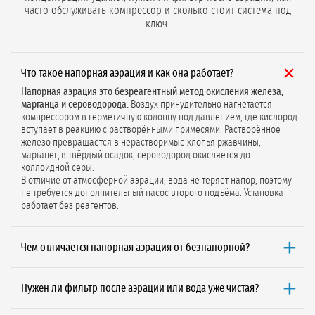
часто обслуживать компрессор и сколько стоит система под
ключ.
Что такое напорная аэрация и как она работает?
Напорная аэрация это безреагентный метод окисления железа,
марганца и сероводорода.
Воздух принудительно нагнетается
компрессором в герметичную колонну под давлением, где кислород
вступает в реакцию с растворёнными примесями. Растворённое
железо превращается в нерастворимые хлопья ржавчины,
марганец в твёрдый осадок, сероводород окисляется до
коллоидной серы.
В отличие от атмосферной аэрации, вода не теряет напор, поэтому
не требуется дополнительный насос второго подъёма. Установка
работает без реагентов.
Чем отличается напорная аэрация от безнапорной?
Главное отличие это сохранение давления и габариты.
Напорная
аэрация монтируется в компактную колонну, вода не теряет
Нужен ли фильтр после аэрации или вода уже чистая?
давление, поэтому насос второго подъёма не нужен. Безнапорная
аэрация требует громоздкого открытого бака (300–1000 л),
Фильтр обязателен.
Аэрация это только реактор, который