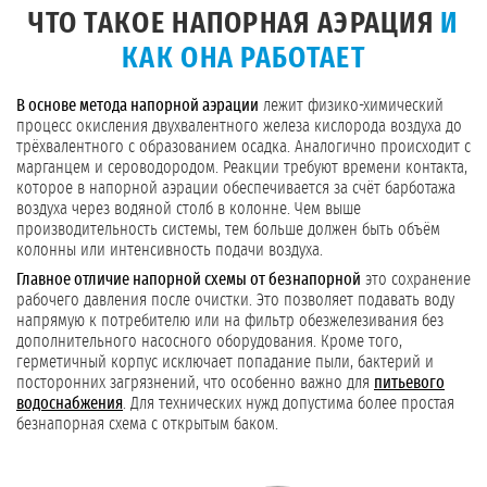
ЧТО ТАКОЕ НАПОРНАЯ АЭРАЦИЯ
И
КАК ОНА РАБОТАЕТ
В основе метода напорной аэрации
лежит физико-химический
процесс окисления двухвалентного железа кислорода воздуха до
трёхвалентного с образованием осадка. Аналогично происходит с
марганцем и сероводородом. Реакции требуют времени контакта,
которое в напорной аэрации обеспечивается за счёт барботажа
воздуха через водяной столб в колонне. Чем выше
производительность системы, тем больше должен быть объём
колонны или интенсивность подачи воздуха.
Главное отличие напорной схемы от безнапорной
это сохранение
рабочего давления после очистки. Это позволяет подавать воду
напрямую к потребителю или на фильтр обезжелезивания без
дополнительного насосного оборудования. Кроме того,
герметичный корпус исключает попадание пыли, бактерий и
посторонних загрязнений, что особенно важно для
питьевого
водоснабжения
. Для технических нужд допустима более простая
безнапорная схема с открытым баком.