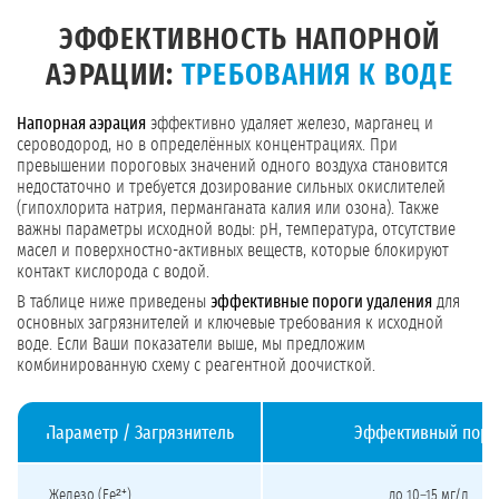
ЭФФЕКТИВНОСТЬ НАПОРНОЙ
АЭРАЦИИ:
ТРЕБОВАНИЯ К ВОДЕ
Напорная аэрация
эффективно удаляет железо, марганец и
сероводород, но в определённых концентрациях. При
превышении пороговых значений одного воздуха становится
недостаточно и требуется дозирование сильных окислителей
(гипохлорита натрия, перманганата калия или озона). Также
важны параметры исходной воды: pH, температура, отсутствие
масел и поверхностно-активных веществ, которые блокируют
контакт кислорода с водой.
В таблице ниже приведены
эффективные пороги удаления
для
основных загрязнителей и ключевые требования к исходной
воде. Если Ваши показатели выше, мы предложим
комбинированную схему с реагентной доочисткой.
Параметр / Загрязнитель
Эффективный поро
Пределы эффективности напорной аэрации и требования к воде
Железо (Fe²⁺)
до 10–15 мг/л