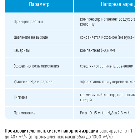
Параметр
Напорная аэрация
Сравнение напорной и безнапорной аэрации
компрессор нагнетает воздух в за
Принцип работы
колонну
Давление на выходе
сохраняется исходное (не нужен вт
Габариты
компактная (~0,5 м²)
Эффективность окисления
средняя (ограничена временем кон
Удаление H₂S и радона
эффективно при умеренных конце
герметичный контур, нет контакта
Гигиена
средой
Применение
Fe ≤ 10–15 мг/л, H₂S ≤ 2–3 мг/л
Производительность систем напорной аэрации
варьируется от 1
до 40+ м³/ч (в промышленных масштабах до 1000 м³/ч).