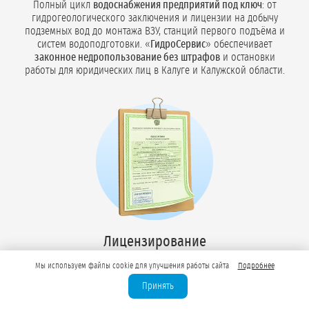
Полный цикл
водоснабжения предприятий под ключ
: от
гидрогеологического заключения и лицензии на добычу
подземных вод до монтажа ВЗУ, станций первого подъёма и
систем водоподготовки. «
ГидроСервис
» обеспечивает
законное недропользование без штрафов
и остановки
работы для юридических лиц в Калуге и Калужской области.
Лицензирование
недропользования
Мы используем файлы cookie для улучшения работы сайта
Подробнее
для технической и
Принять
питьевой воды