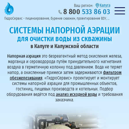
Калуга
Ваш регион:
8 800
533 86 03
Предоставим полный пакет документов
Колл-центр на связи с 9:00 до 19:00
Нужна консульт
оссии
ГидроСервис - лицензирование, бурение скважин, проектирование ВЗУ, системы водоподготовки
Пригласить в тендер
Перезвоните мне!
СИСТЕМЫ НАПОРНОЙ АЭРАЦИИ
для очистки воды из скважины
в Калуге и Калужской области
Напорная аэрация
это безреагентный метод окисления железа,
марганца и сероводорода путём принудительного нагнетания
воздуха в герметичную колонну под давлением. Вода не теряет
напор, а окисленные примеси затем задерживаются
фильтром
обезжелезивания
. «ГидроСервис» проектирует и монтирует
системы напорной аэрации для промышленных объектов,
гостиниц, пищевых производств и котельных. Подбор
оборудования ведётся под
анализ исходной воды
и требования
заказчика.