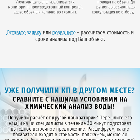
Уточняем цель анализа (лицензия,
приедет на объект. Для 
мониторинг, производственный контроль),
регионов возможна дистанционная
адрес объекта и количество скважин.
консультация по отбору, м
стерильную тару и подробную инструкци
а Вы отбираете пробы само
Оставьте заявку
или
позвоните
– рассчитаем стоимость и
сроки анализа под Ваш объект.
УЖЕ ПОЛУЧИЛИ КП В ДРУГОМ МЕСТЕ?
СРАВНИТЕ С НАШИМИ УСЛОВИЯМИ НА
ХИМИЧЕСКИЙ АНАЛИЗ ВОДЫ!
Получили расчёт от другой лаборатории?
Перешлите его
нам, и наши специалисты в течение 30 минут подготовят
выгодное встречное предложение. Расшифруем, какие
показатели входят в стоимость, подскажем, можно ли