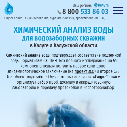
Калуга
Ваш регион:
8 800
533 86 03
Предоставим полный пакет документов
Колл-центр на связи с 9:00 до 19:00
Нужна консульт
оссии
ГидроСервис - лицензирование, бурение скважин, проектирование ВЗУ, системы водоподготовки
Пригласить в тендер
Перезвоните мне!
ХИМИЧЕСКИЙ АНАЛИЗ ВОДЫ
для водозаборных скважин
в Калуге и Калужской области
Химический анализ воды
подтверждает соответствие подземной
воды нормативам СанПиН. Без полного исследования на 54
компонента нельзя получить первое санитарно-
эпидемиологическое заключение (на
проект ЗСО
) и второе СЭЗ
(на объект водозабора) без сезонных анализов.
«ГидроСервис»
организует отбор проб, доставку в аккредитованную
лабораторию и передачу протоколов в Роспотребнадзор.