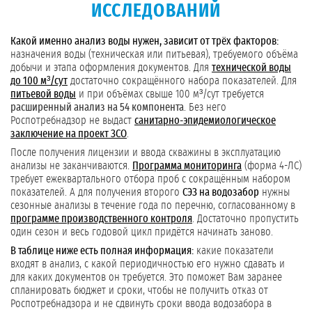
ИССЛЕДОВАНИЙ
Какой именно анализ воды нужен, зависит от трёх факторов:
назначения воды (техническая или питьевая), требуемого объёма
добычи и этапа оформления документов. Для
технической воды
до 100 м³/сут
достаточно сокращённого набора показателей. Для
питьевой воды
и при объёмах свыше 100 м³/сут требуется
расширенный анализ на 54 компонента
. Без него
Роспотребнадзор не выдаст
санитарно-эпидемиологическое
заключение на проект ЗСО
.
После получения лицензии и ввода скважины в эксплуатацию
анализы не заканчиваются.
Программа мониторинга
(форма 4-ЛС)
требует ежеквартального отбора проб с сокращённым набором
показателей. А для получения второго
СЭЗ на водозабор
нужны
сезонные анализы в течение года по перечню, согласованному в
программе производственного контроля
. Достаточно пропустить
один сезон и весь годовой цикл придётся начинать заново.
В таблице ниже есть полная информация:
какие показатели
входят в анализ, с какой периодичностью его нужно сдавать и
для каких документов он требуется. Это поможет Вам заранее
спланировать бюджет и сроки, чтобы не получить отказ от
Роспотребнадзора и не сдвинуть сроки ввода водозабора в