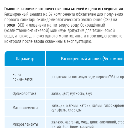
Главное различие в количестве показателей и цели исследования.
Расширенный анализ на 54 компонента обязателен для получения
первого санитарно-эпидемиологического заключения (СЭЗ) на
проект ЗСО
и лицензии на питьевую воду. Сокращённый
(хозяйственно-питьевой) минимум допустим для технической
воды, а также для ежегодного мониторинга и производственного
контроля после ввода скважины в эксплуатацию.
Параметр
Расширенный анализ (54 компонен
Сравнение расширенного и сокращённого химического анализа воды
Когда
лицензия на питьевую воду, первое СЭЗ (на прое
применяется
Органолептика
запах, цвет, мутность, вкус
кальций, магний, натрий, калий, гидрокарбонат
Макроэлементы
сульфаты, хлориды
железо, марганец, медь, цинк, алюминий, строн
Микроэлементы
литий, йод, бром, кремний