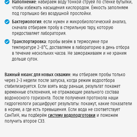
Наполнение:
набираем воду тонкой струёй по стенке бутылки,
чтобы избежать насыщения кислородом. Ёмкость заполняем
под горлышко без воздушной прослойки.
Бактериология:
если нужен и микробиологический анализ,
сначала отбираем пробу в стерильную тару, которую
предоставляет лаборатория.
Транспортировка:
пробы везём в термосумке при
температуре 2–8°C, доставляем в лабораторию в день отбора
в течение нескольких часов. Не замораживаем и не храним
дольше суток.
Важный нюанс для новых скважин:
мы отбираем пробы только
через 2–3 недели после запуска, когда режим водоотбора
стабилизируется. Если взять воду раньше, результат покажет
временные отклонения, не отражающие реального состава
водоносного горизонта. После получения протокола наши
гидрогеологи расшифруют результаты: покажут, какие показатели
в норме, а где есть превышения. Если вода не соответствует
СанПиН, мы подберём
систему водоподготовки
и поможем
получить второе СЭЗ.