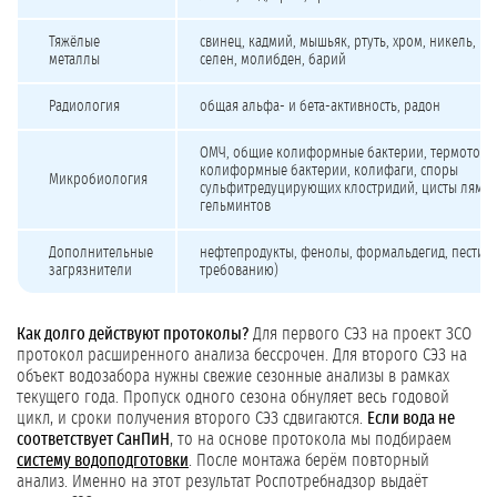
Тяжёлые
свинец, кадмий, мышьяк, ртуть, хром, никель, ко
металлы
селен, молибден, барий
Радиология
общая альфа- и бета-активность, радон
ОМЧ, общие колиформные бактерии, термотоле
колиформные бактерии, колифаги, споры
Микробиология
сульфитредуцирующих клостридий, цисты лямбл
гельминтов
Дополнительные
нефтепродукты, фенолы, формальдегид, пестиц
загрязнители
требованию)
Как долго действуют протоколы?
Для первого СЭЗ на проект ЗСО
протокол расширенного анализа бессрочен. Для второго СЭЗ на
объект водозабора нужны свежие сезонные анализы в рамках
текущего года. Пропуск одного сезона обнуляет весь годовой
цикл, и сроки получения второго СЭЗ сдвигаются.
Если вода не
соответствует СанПиН
, то на основе протокола мы подбираем
систему водоподготовки
. После монтажа берём повторный
анализ. Именно на этот результат Роспотребнадзор выдаёт