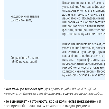
Выезд специалиста на объект, отб
утверждённой методике (прокачка
ополаскивание тары, заполнение 
доставка в термоконтейнере в акк
Расширенный анализ
лабораторию. Исследование на 54 
(54 компонента)
микроэлементы, органолептика, р
микробиология, тяжёлые металлы,
фенолы, пестициды (по требовани
протокола на бумажном носителе 
Выезд специалиста на объект, отб
утверждённой методике, доставка 
аккредитованную лабораторию. И
сокращённого набора: железо, жёс
Сокращённый анализ
нитраты, нитриты, фториды, сухой 
(13–20 показателей)
перманганатная окисляемость, pH
микробиологические показатели 
колиформные бактерии). Передача
бумажном носителе и в электронн
*
Все цены указаны без НДС.
Для организаций и ИП на УСН НДС не
начисляется. Итоговая цена фиксируется в договоре до начала работ.
Что ещё влияет на стоимость, кроме количества показателей?
В
расширенный анализ на 54 компонента входят редкие и