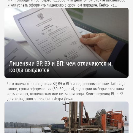
Минприроды и Роспотребнадзора, что делать при визите инспектора
и как успеть оформить лицензию в срочном порядке. Кейсы из
практики и советы экспертов.
Лицензии ВР, ВЭ и ВП: чем отличаются и
когда выдаются
Чем отличаются лицензии ВР, ВЭ и ВП на недропользование. Таблица
типов, сроки оформления (30–60 дней), сценарии выбора: скважина
есть или нет, техническая или питьевая вода. Кейс: перевод ВП в ВЭ
для коттеджного посёлка «Истра Дом».