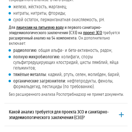
железо, жёсткость, марганец;
нитраты, нитриты, фториды;
сухой остаток, перманганатная окисляемость, pH.
Для
лицензии на питьевую воду
и первого санитарно-
эпидемиологического заключения (СЭЗ) на
проект ЗСО
требуется
расширенный анализ на 54 компонента
. Он дополнительно
включает:
радиологию:
общая альфа- и бета-активность, радон;
полную микробиологию:
колифаги, споры
сульфитредуцирующих клостридий, цисты лямблий, яйца
гельминтов;
тяжёлые металлы:
кадмий, ртуть, селен, молибден, барий;
органические загрязнители:
нефтепродукты, фенолы,
формальдегид, пестициды (по требованию).
Без расширенного анализа Роспотребнадзор не примет документы.
Какой анализ требуется для проекта ЗСО и санитарно-
эпидемиологического заключения (СЭЗ)?
Для первого СЭЗ (на
проект ЗСО
)
нужен
расширенный анализ на 54
компонента
. В него входят: