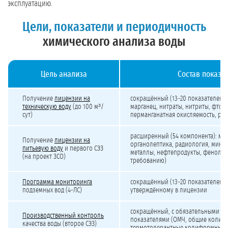
эксплуатацию.
Цели, показатели и периодичность
химического анализа воды
Цель анализа
Состав показа
Химический анализ воды: цели, периодичность и состав показателей
Получение
лицензии на
сокращённый (13–20 показателей): 
техническую воду
(до 100 м³/
марганец, нитраты, нитриты, фтори
сут)
перманганатная окисляемость, pH
расширенный (54 компонента): ма
Получение
лицензии на
органолептика, радиология, микр
питьевую воду
и первого СЭЗ
металлы, нефтепродукты, фенолы,
(на проект ЗСО)
требованию)
Программа мониторинга
сокращённый (13–20 показателей) 
подземных вод (4-ЛС)
утверждённому в лицензии
сокращённый, с обязательными м
Производственный контроль
показателями (ОМЧ, общие колиф
качества воды (второе СЭЗ)