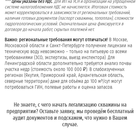
***
Цены указаны без НДС
. Для ИП на УСН и организаций на упрощённой
системе налогообложения НДС не начисляется. Итоговая стоимость
может корректироваться в зависимости от региональных требований,
наличия готовых документов (паспорт скважины, топоплан), сложности
гидрогеологических условий. Окончательная цена фиксируется в
договоре до начала работ, скрытых платежей нет.
Важно: региональные требования могут отличаться!
В Москве,
Московской области и Санкт-Петербурге получение лицензии на
техническую воду невозможно – только на питьевую со всеми
требованиями (ЗСО, экспертизы, выезд инспектора). Для
Ленинградской области дополнительно требуется анализ почвы
участка недр (стоимость около 100 000 ₽). В слабоизученных
регионах (Якутия, Приморский край, Архангельская область,
северные территории) даже для объёма до 100 м³/сут могут
потребоваться ГИН, полевые работы и оценка запасов.
Не знаете, с чего начать легализацию скважины на
предприятии?
Оставьте заявку
, мы проведём бесплатный
аудит документов и подскажем, что нужно в Вашем
случае.