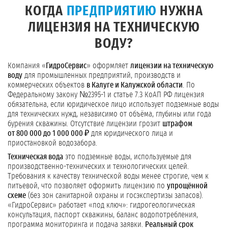
КОГДА
ПРЕДПРИЯТИЮ
НУЖНА
ЛИЦЕНЗИЯ НА ТЕХНИЧЕСКУЮ
ВОДУ?
Компания «
ГидроСервис
» оформляет
лицензии на техническую
воду
для промышленных предприятий, производств и
коммерческих объектов
в Калуге и Калужской области
. По
Федеральному закону №2395-1 и статье 7.3 КоАП РФ лицензия
обязательна, если юридическое лицо использует подземные воды
для технических нужд, независимо от объёма, глубины или года
бурения скважины. Отсутствие лицензии грозит
штрафом
от 800 000 до 1 000 000 ₽
для юридического лица и
приостановкой водозабора.
Техническая вода
это подземные воды, используемые для
производственно-технических и технологических целей.
Требования к качеству технической воды менее строгие, чем к
питьевой, что позволяет оформить лицензию по
упрощённой
схеме
(без зон санитарной охраны и госэкспертизы запасов).
«ГидроСервис» работает «под ключ»: гидрогеологическая
консультация, паспорт скважины, баланс водопотребления,
программа мониторинга и подача заявки.
Реальный срок