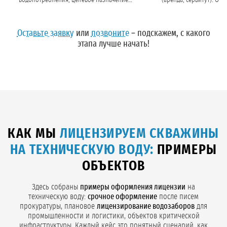
водопотребления, целевое назначение
(аренда, сервитут). Оп
воды.
оптимальный тип лицензии 
Оставьте заявку
или
позвоните
– подскажем, с какого
этапа лучше начать!
КАК МЫ
ЛИЦЕНЗИРУЕМ СКВАЖИНЫ
НА ТЕХНИЧЕСКУЮ ВОДУ:
ПРИМЕРЫ
ОБЪЕКТОВ
Здесь собраны
примеры оформления лицензии
на
техническую воду:
срочное оформление
после писем
прокуратуры, плановое
лицензирование водозаборов
для
промышленности и логистики, объектов критической
инфраструктуры. Каждый кейс это понятный сценарий, как