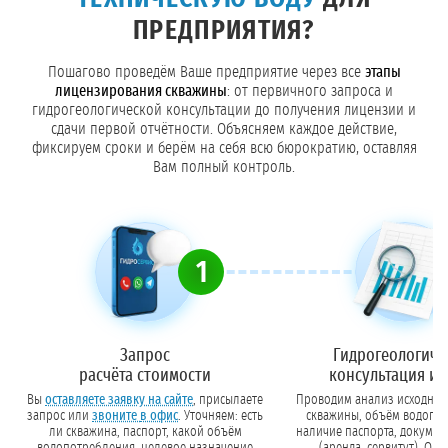
ПРЕДПРИЯТИЯ?
Пошагово проведём Ваше предприятие через все
этапы
лицензирования скважины
: от первичного запроса и
гидрогеологической консультации до получения лицензии и
сдачи первой отчётности. Объясняем каждое действие,
фиксируем сроки и берём на себя всю бюрократию, оставляя
Вам полный контроль.
1
Запрос
Гидрогеологиче
расчёта стоимости
консультация и 
Вы
оставляете заявку на сайте
, присылаете
Проводим анализ исходных 
запрос или
звоните в офис
. Уточняем: есть
скважины, объём водопо
ли скважина, паспорт, какой объём
наличие паспорта, документы на