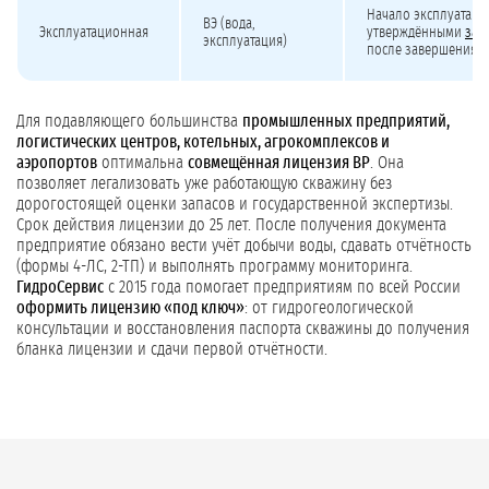
Начало эксплуатаци
ВЭ (вода,
Эксплуатационная
утверждёнными
зап
эксплуатация)
после завершения р
Для подавляющего большинства
промышленных предприятий,
логистических центров, котельных, агрокомплексов и
аэропортов
оптимальна
совмещённая лицензия ВР
. Она
позволяет легализовать уже работающую скважину без
дорогостоящей оценки запасов и государственной экспертизы.
Срок действия лицензии до 25 лет. После получения документа
предприятие обязано вести учёт добычи воды, сдавать отчётность
(формы 4-ЛС, 2-ТП) и выполнять программу мониторинга.
ГидроСервис
с 2015 года помогает предприятиям по всей России
оформить лицензию «под ключ»
: от гидрогеологической
консультации и восстановления паспорта скважины до получения
бланка лицензии и сдачи первой отчётности.