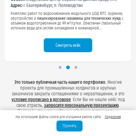
водоснабжение
Адрес:
Московская область, Истринский район, д. Дарна
Оформление
лицензии на хозяйственно-бытовое и техническое
водоснабжение
для ЛТЦ «Ростелеком». Мы подготовили и
согласовали пакет документов на использование подземных вод,
увязали условия лицензии с режимом работы объекта и
требованиями по мониторингу, чтобы водоснабжение критической
инфраструктуры отвечало нормативам и спокойно проходило
проверки.
Что было сделано
Это только публичная часть нашего портфолио
. Многие
проекты для промышленных холдингов и крупных
заказчиков закрыты соглашениями о неразглашении, и это
условие прописано в договоре
. Если Вы не нашли кейс под
свою отрасль,
запросите персональную презентацию
.
Подберём примеры с Вашим объёмом, типом воды и
геологией.
Мы используем файлы cookie для улучшения работы сайта
Подробнее
Принять