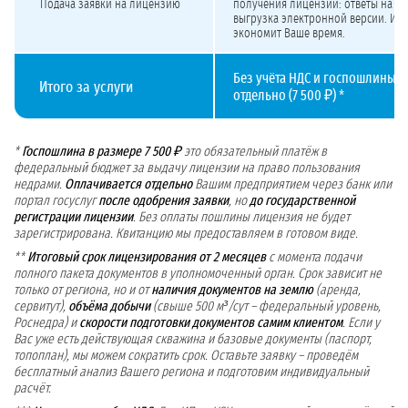
Подача заявки на лицензию
получения лицензии: ответы на за
выгрузка электронной версии. Ис
экономит Ваше время.
Без учёта НДС и госпошлины, 
Итого за услуги
отдельно (7 500 ₽) *
*
Госпошлина в размере 7 500 ₽
это обязательный платёж в
федеральный бюджет за выдачу лицензии на право пользования
недрами.
Оплачивается отдельно
Вашим предприятием через банк или
портал госуслуг
после одобрения заявки
, но
до государственной
регистрации лицензии
. Без оплаты пошлины лицензия не будет
зарегистрирована. Квитанцию мы предоставляем в готовом виде.
**
Итоговый срок лицензирования от 2 месяцев
с момента подачи
полного пакета документов в уполномоченный орган. Срок зависит не
только от региона, но и от
наличия документов на землю
(аренда,
сервитут),
объёма добычи
(свыше 500 м³/сут – федеральный уровень,
Роснедра) и
скорости подготовки документов самим клиентом
. Если у
Вас уже есть действующая скважина и базовые документы (паспорт,
топоплан), мы можем сократить срок. Оставьте заявку – проведём
бесплатный анализ Вашего региона и подготовим индивидуальный
расчёт.