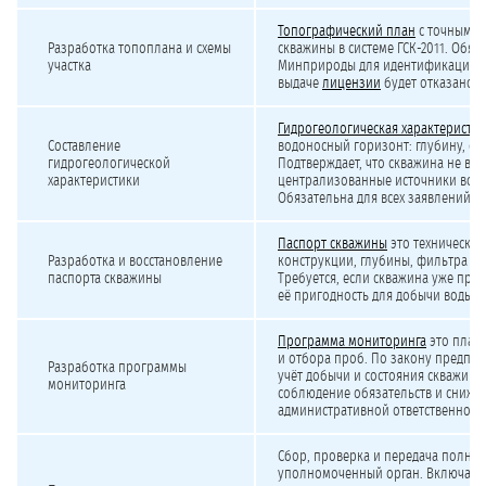
Топографический план
с точными 
Разработка топоплана и схемы
скважины в системе ГСК-2011. Обя
участка
Минприроды для идентификации уча
выдаче
лицензии
будет отказано.
Гидрогеологическая характеристик
Составление
водоносный горизонт: глубину, сост
гидрогеологической
Подтверждает, что скважина не вли
характеристики
централизованные источники вод
Обязательна для всех заявлений.
Паспорт скважины
это технический
Разработка и восстановление
конструкции, глубины, фильтра и 
паспорта скважины
Требуется, если скважина уже про
её пригодность для добычи воды.
Программа мониторинга
это план
и отбора проб. По закону предпри
Разработка программы
учёт добычи и состояния скважины
мониторинга
соблюдение обязательств и снижае
административной ответственности
Сбор, проверка и передача полног
уполномоченный орган. Включает