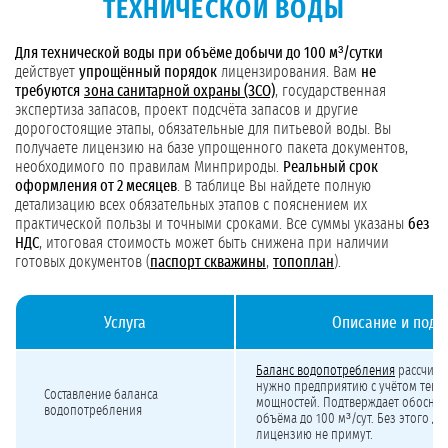
ТЕХНИЧЕСКОЙ ВОДЫ
Для технической воды при объёме добычи до 100 м³/сутки
действует
упрощённый порядок
лицензирования. Вам
не
требуются
зона санитарной охраны (ЗСО)
, государственная
экспертиза запасов, проект подсчёта запасов и другие
дорогостоящие этапы, обязательные для питьевой воды. Вы
получаете лицензию на базе упрощенного пакета документов,
необходимого по правилам Минприроды.
Реальный срок
оформления от 2 месяцев
. В таблице Вы найдете полную
детализацию всех обязательных этапов с пояснением их
практической пользы и точными сроками. Все суммы указаны
без
НДС
, итоговая стоимость может быть снижена при наличии
готовых документов (
паспорт скважины
,
топоплан
).
Услуга
Описание и подр
Детализированная стоимость лицензирования технической воды для предпри
Баланс водопотребления
рассчиты
нужно предприятию с учётом теку
Составление баланса
мощностей. Подтверждает обоснов
водопотребления
объёма до 100 м³/сут. Без этого до
лицензию не примут.