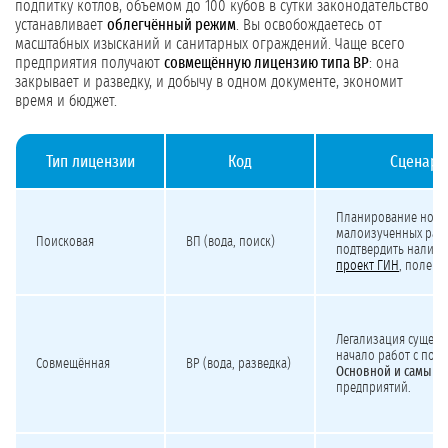
подпитку котлов, объёмом до 100 кубов в сутки законодательство
устанавливает
облегчённый режим
. Вы освобождаетесь от
масштабных изысканий и санитарных ограждений. Чаще всего
предприятия получают
совмещённую лицензию типа ВР
: она
закрывает и разведку, и добычу в одном документе, экономит
время и бюджет.
Тип лицензии
Код
Сценари
Виды лицензий на технические подземные воды для предприятий
Планирование нов
малоизученных райо
Поисковая
ВП (вода, поиск)
подтвердить наличи
проект ГИН
, полевы
Легализация сущес
начало работ с пос
Совмещённая
ВР (вода, разведка)
Основной и самый 
предприятий.