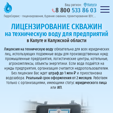
Калуга
Ваш регион:
8 800
533 86 03
Предоставим полный пакет документов
Колл-центр на связи с 9:00 до 19:00
Нужна консульт
оссии
ГидроСервис - лицензирование, бурение скважин, проектирование ВЗУ, системы водоподготовки
Пригласить в тендер
Перезвоните мне!
ЛИЦЕНЗИРОВАНИЕ СКВАЖИН
на техническую воду для предприятий
в Калуге и Калужской области
Лицензия на техническую воду
обязательна для всех юридических
лиц, использующих подземные воды для производственных нужд:
промышленные предприятия, логистические центры, котельные,
агрокомплексы, объекты энергетики. Если вода подаётся на
нужды предприятия, организация считается недропользователем.
Без лицензии Вас ждет
штраф до 1 млн ₽
и приостановка
водозабора.
Реальный срок оформления от 2 месяцев
. Работаем
только с организациями, имеющими статус
юридического лица
или
ИП
.