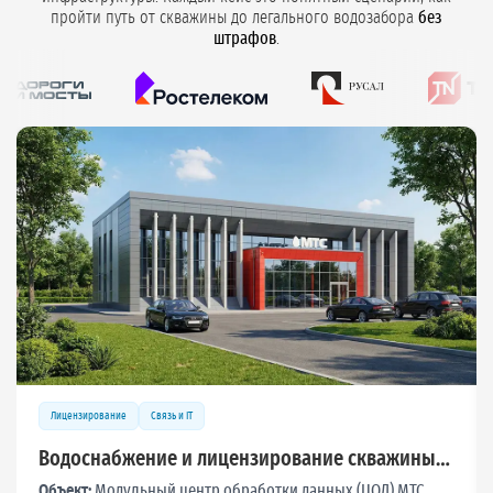
пройти путь от скважины до легального водозабора
без
штрафов
.
Лицензирование
Связь и IT
Лицензия для ЛТЦ «Ростелеком» на
хозяйственно-бытовое и техническое
Объект:
Линейно-технический центр связи «Ростелеком»