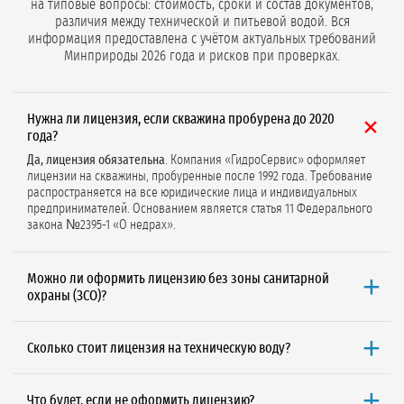
на типовые вопросы: стоимость, сроки и состав документов,
различия между технической и питьевой водой. Вся
информация предоставлена с учётом актуальных требований
Минприроды 2026 года и рисков при проверках.
Нужна ли лицензия, если скважина пробурена до 2020
года?
Да, лицензия обязательна
. Компания «ГидроСервис» оформляет
лицензии на скважины, пробуренные после 1992 года. Требование
распространяется на все юридические лица и индивидуальных
предпринимателей. Основанием является статья 11 Федерального
закона №2395-1 «О недрах».
Можно ли оформить лицензию без зоны санитарной
охраны (ЗСО)?
Да, если Вы оформляете
лицензию на техническую воду
при
объёме добычи до 100 м³/сут. С 2024 года по новым правилам
Сколько стоит лицензия на техническую воду?
Минприроды ЗСО и санитарно-эпидемиологические заключения не
требуются для технических нужд (полив, уборка, охлаждение).
Минимальная стоимость от 145 300 ₽
(без НДС и госпошлины 7 500
₽). Точная цена зависит от региона, наличия готовых документов
Что будет, если не оформить лицензию?