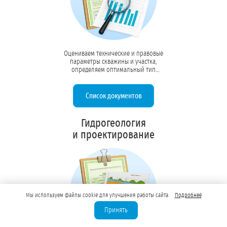
Оцениваем технические и правовые
параметры скважины и участка,
определяем оптимальный тип
лицензии (ВР, ВЭ или ВП), готовим
полный пакет документов и
сопровождаем взаимодействие с
Список документов
Минприроды и надзорными органами
до выдачи лицензии
Гидрогеология
и проектирование
Мы используем файлы cookie для улучшения работы сайта
Подробнее
Принять