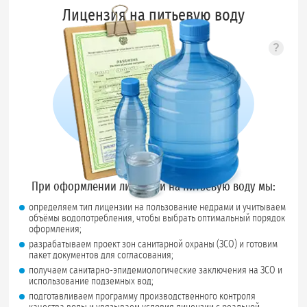
Лицензия на питьевую воду
?
Подск
При оформлении лицензии на питьевую воду мы:
определяем тип лицензии на пользование недрами и учитываем
объёмы водопотребления, чтобы выбрать оптимальный порядок
оформления;
разрабатываем проект зон санитарной охраны (ЗСО) и готовим
пакет документов для согласования;
получаем санитарно-эпидемиологические заключения на ЗСО и
использование подземных вод;
подготавливаем программу производственного контроля