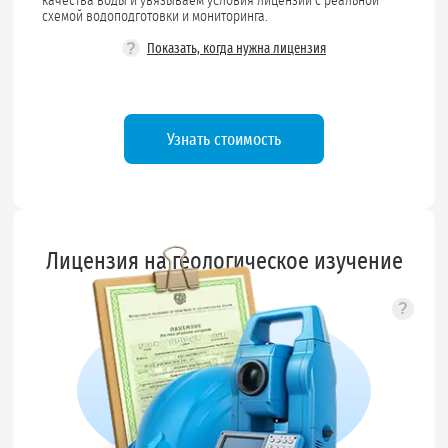
качества воды и увязываем условия лицензии с реальной
схемой водоподготовки и мониторинга.
?
Показать, когда нужна лицензия
Узнать стоимость
Лицензия на геологическое изучение
?
Подск