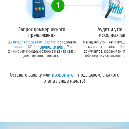
1
Запрос коммерческого
Аудит и уточн
предложения
исходных дан
Вы
оставляете заявку на сайте
, присылаете
Менеджер уточняет ситуацию:
запрос на КП или
звоните в офис
. Мы
скважины, водопотреблен
фиксируем исходные данные и канал связи
документов. Проверяем, попадает ли Ваш
для ответного контакта.
кейс под обязательное лиц
Оставьте заявку
или
позвоните
– подскажем, с какого
этапа лучше начать!