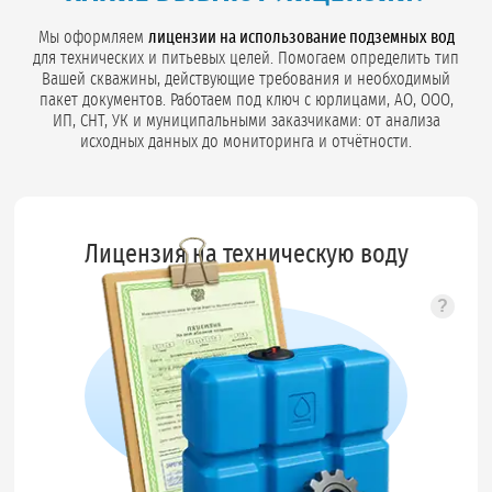
Мы оформляем
лицензии на использование подземных вод
для технических и питьевых целей. Помогаем определить тип
Вашей скважины, действующие требования и необходимый
пакет документов. Работаем под ключ с юрлицами, АО, ООО,
ИП, СНТ, УК и муниципальными заказчиками: от анализа
исходных данных до мониторинга и отчётности.
Лицензия на техническую воду
?
Подск