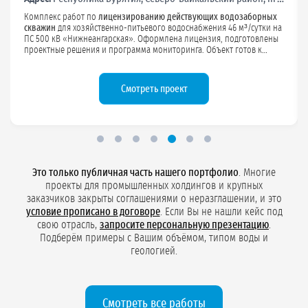
Комплекс работ по поиску, разведке и оценке запасов подземных
пресных вод с расчётным расходом до 100 м³/сутки. Мы выполнили
бурение эксплуатационной скважины, организовали станцию
первого подъёма, провели площадную геофизику, подготовили
отчёт по результатам инженерных изысканий и оформили
лицензию на хозяйственно-питьевое водоснабжение
для
аэровокзального комплекса.
Что было сделано
Это только публичная часть нашего портфолио
. Многие
проекты для промышленных холдингов и крупных
заказчиков закрыты соглашениями о неразглашении, и это
условие прописано в договоре
. Если Вы не нашли кейс под
свою отрасль,
запросите персональную презентацию
.
Подберём примеры с Вашим объёмом, типом воды и
геологией.
Смотреть все работы