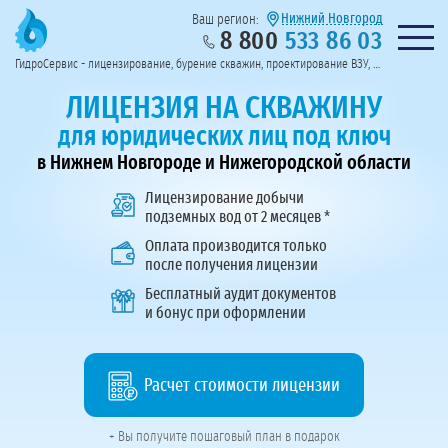
Нижний Новгород
Ваш регион:
8 800
533 86 03
Предоставим полный пакет документов
Колл-центр на связи с 9:00 до 19:00
Нужна консульт
оссии
ГидроСервис - лицензирование, бурение скважин, проектирование ВЗУ, системы водоподготовки
Пригласить в тендер
Перезвоните мне!
ЛИЦЕНЗИЯ НА СКВАЖИНУ
для юридических лиц под ключ
в Нижнем Новгороде и Нижегородской области
Лицензирование добычи
подземных вод
от 2 месяцев *
Оплата производится только
после получения лицензии
Бесплатный аудит документов
и бонус при оформлении
Расчет стоимости лицензии
+ Вы получите пошаговый план в подарок