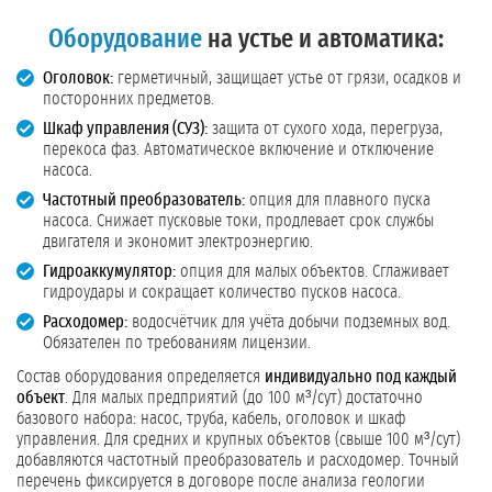
Оборудование
на устье и автоматика:
Оголовок:
герметичный, защищает устье от грязи, осадков и
посторонних предметов.
Шкаф управления (СУЗ):
защита от сухого хода, перегруза,
перекоса фаз. Автоматическое включение и отключение
насоса.
Частотный преобразователь:
опция для плавного пуска
насоса. Снижает пусковые токи, продлевает срок службы
двигателя и экономит электроэнергию.
Гидроаккумулятор:
опция для малых объектов. Сглаживает
гидроудары и сокращает количество пусков насоса.
Расходомер:
водосчётчик для учёта добычи подземных вод.
Обязателен по требованиям лицензии.
Состав оборудования определяется
индивидуально под каждый
объект
. Для малых предприятий (до 100 м³/сут) достаточно
базового набора: насос, труба, кабель, оголовок и шкаф
управления. Для средних и крупных объектов (свыше 100 м³/сут)
добавляются частотный преобразователь и расходомер. Точный
перечень фиксируется в договоре после анализа геологии