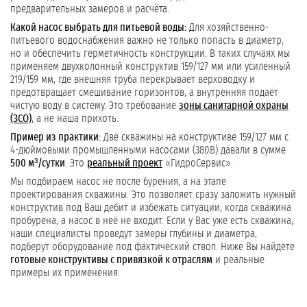
предварительных замеров и расчёта.
Какой насос выбрать для питьевой воды:
Для хозяйственно-
питьевого водоснабжения важно не только попасть в диаметр,
но и обеспечить герметичность конструкции. В таких случаях мы
применяем двухколонный конструктив 159/127 мм или усиленный
219/159 мм, где внешняя труба перекрывает верховодку и
предотвращает смешивание горизонтов, а внутренняя подаёт
чистую воду в систему. Это требование
зоны санитарной охраны
(ЗСО)
, а не наша прихоть.
Пример из практики:
Две скважины на конструктиве 159/127 мм с
4-дюймовыми промышленными насосами (380В) давали в сумме
500 м³/сутки
. Это
реальный проект
«ГидроСервис».
Мы подбираем насос не после бурения, а на этапе
проектирования скважины. Это позволяет сразу заложить нужный
конструктив под Ваш дебит и избежать ситуации, когда скважина
пробурена, а насос в неё не входит. Если у Вас уже есть скважина,
наши специалисты проведут замеры глубины и диаметра,
подберут оборудование под фактический ствол. Ниже Вы найдете
готовые конструктивы с привязкой к отраслям
и реальные
примеры их применения.