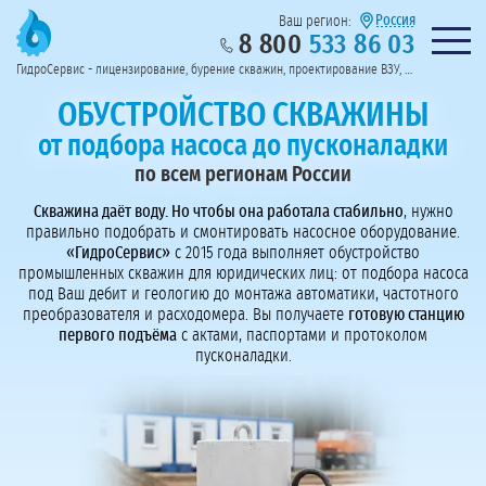
Россия
Ваш регион:
8 800
533 86 03
Предоставим полный пакет документов
Колл-центр на связи с 9:00 до 19:00
Нужна консульт
оссии
ГидроСервис - лицензирование, бурение скважин, проектирование ВЗУ, системы водоподготовки
Пригласить в тендер
Перезвоните мне!
ОБУСТРОЙСТВО СКВАЖИНЫ
от подбора насоса до пусконаладки
по всем регионам России
Скважина даёт воду. Но чтобы она работала стабильно
, нужно
правильно подобрать и смонтировать насосное оборудование.
«ГидроСервис»
с 2015 года выполняет обустройство
промышленных скважин для юридических лиц: от подбора насоса
под Ваш дебит и геологию до монтажа автоматики, частотного
преобразователя и расходомера. Вы получаете
готовую станцию
первого подъёма
с актами, паспортами и протоколом
пусконаладки.