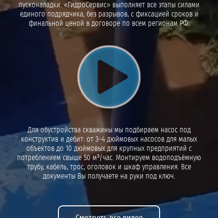
пусконаладки. «ГидроСервис» выполняет все этапы силами
единого подрядчика, без разрывов, с фиксацией сроков и
финальной ценой в договоре по всем регионам РФ.
Воспроизвести видео
Для обустройства скважины мы подбираем насос под
конструктив и дебит: от 3–4 дюймовых насосов для малых
объектов до 10 дюймовых для крупных предприятий с
потреблением свыше 50 м³/час. Монтируем водоподъёмную
трубу, кабель, трос, оголовок и шкаф управления. Все
документы Вы получаете на руки под ключ.