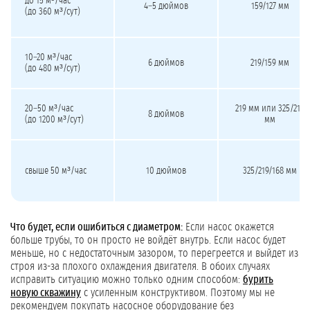
до 15 м³/час
4–5 дюймов
159/127 мм
(до 360 м³/сут)
10–20 м³/час
6 дюймов
219/159 мм
(до 480 м³/сут)
20–50 м³/час
219 мм или 325/219
8 дюймов
(до 1200 м³/сут)
мм
свыше 50 м³/час
10 дюймов
325/219/168 мм
Что будет, если ошибиться с диаметром:
Если насос окажется
больше трубы, то он просто не войдёт внутрь. Если насос будет
меньше, но с недостаточным зазором, то перегреется и выйдет из
строя из-за плохого охлаждения двигателя. В обоих случаях
исправить ситуацию можно только одним способом:
бурить
новую скважину
с усиленным конструктивом. Поэтому мы не
рекомендуем покупать насосное оборудование без