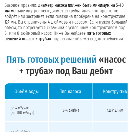
Базовое правило:
диаметр насоса должен быть минимум на 5–10
мм меньше
внутреннего диаметра трубы, иначе он просто не
войдёт или застрянет. Если скважина пробурена на конструктиве
127 мм, Вы ограничены 4-дюймовым насосом. Если нужен больший
объём, то потребуется скважина с усиленным конструктивом под
6- или 8-дюймовый насос. Ниже Вы найдете
пять готовых
решений «насос + труба»
под разные объёмы водопотребления.
Пять готовых решений
«насос
+ труба» под Ваш дебит
Объём воды
Тип насоса
Конструктив
Пять типовых сочетаний насоса и конструктива скважины под разные объёмы
до 4 м³/час
3–4 дюйма
125/127 мм
(до 100 м³/сут)