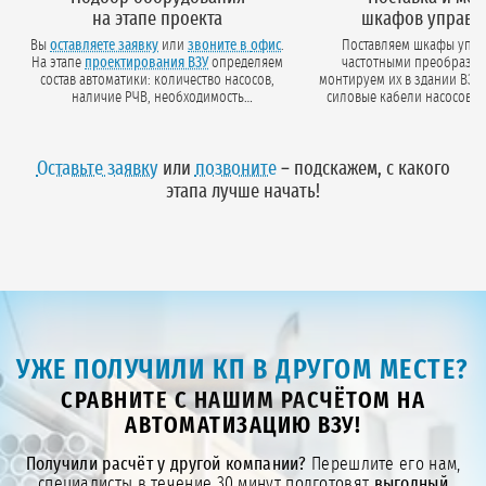
на этапе проекта
шкафов управл
Вы
оставляете заявку
или
звоните в офис
.
Поставляем шкафы упра
На этапе
проектирования ВЗУ
определяем
частотными преобразов
состав автоматики: количество насосов,
монтируем их в здании ВЗУ
наличие РЧВ, необходимость
силовые кабели насосов, 
диспетчеризации. Фиксируем
базовые защиты: сухой ход,
спецификацию в договоре.
перекос фаз.
Оставьте заявку
или
позвоните
– подскажем, с какого
этапа лучше начать!
УЖЕ ПОЛУЧИЛИ КП В ДРУГОМ МЕСТЕ?
СРАВНИТЕ С НАШИМ РАСЧЁТОМ НА
АВТОМАТИЗАЦИЮ ВЗУ!
Получили расчёт у другой компании?
Перешлите его нам,
специалисты в течение 30 минут подготовят
выгодный