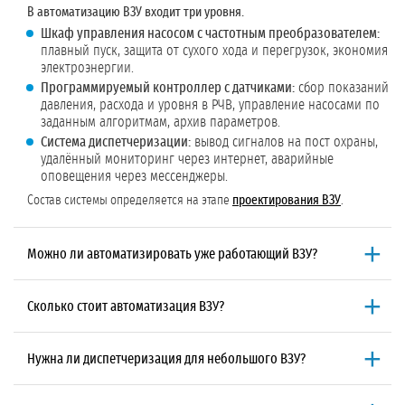
В автоматизацию ВЗУ входит три уровня.
Шкаф управления насосом с частотным преобразователем:
плавный пуск, защита от сухого хода и перегрузок, экономия
электроэнергии.
Программируемый контроллер с датчиками:
сбор показаний
давления, расхода и уровня в РЧВ, управление насосами по
заданным алгоритмам, архив параметров.
Система диспетчеризации:
вывод сигналов на пост охраны,
удалённый мониторинг через интернет, аварийные
оповещения через мессенджеры.
Состав системы определяется на этапе
проектирования ВЗУ
.
Можно ли автоматизировать уже работающий ВЗУ?
Да, мы автоматизируем действующие водозаборные узлы.
Специалисты выезжают на объект, оценивают текущее состояние
Сколько стоит автоматизация ВЗУ?
оборудования и предлагают решение по модернизации. В
большинстве случаев можно установить шкаф управления с
Стоимость зависит от масштаба системы.
Базовый комплект со
частотником и контроллер, не заменяя насосы. Сроки и стоимость
шкафом управления и частотником от 120 000 ₽. Полноценная
Нужна ли диспетчеризация для небольшого ВЗУ?
зависят от текущего состояния ВЗУ и желаемого уровня
система с контроллером, датчиками и диспетчеризацией от 300 000
автоматизации.
₽. Точная цена фиксируется в договоре после
проектирования ВЗУ
.
Для скважины с одним насосом диспетчеризация не обязательна.
Все цены указаны без НДС.
Достаточно шкафа управления с частотником и базовой защиты. Но