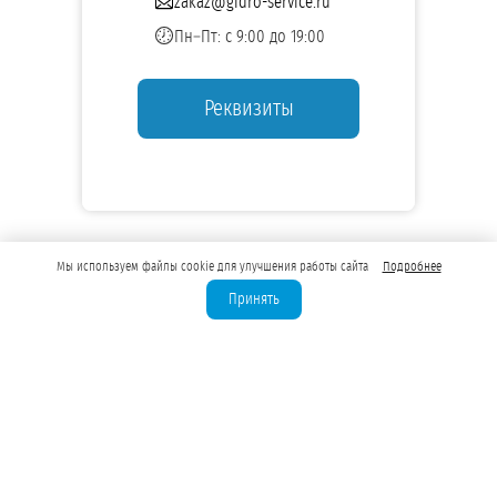
zakaz@gidro-service.ru
Пн–Пт: с 9:00 до 19:00
Реквизиты
Мы используем файлы cookie для улучшения работы сайта
Подробнее
Принять
Лицензирование скважин
Бурение скважин для юрлиц
Водозаборные узлы (ВЗУ)
Водоподготовка для предприятий