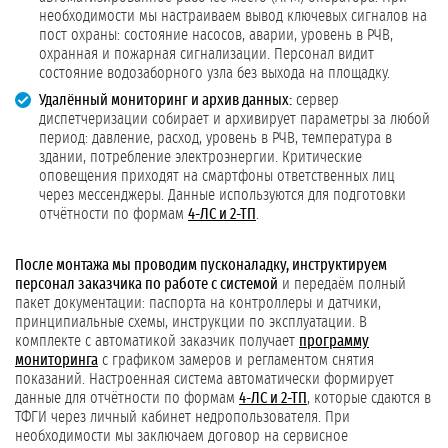
необходимости мы настраиваем вывод ключевых сигналов на
пост охраны: состояние насосов, аварии, уровень в РЧВ,
охранная и пожарная сигнализации. Персонал видит
состояние водозаборного узла без выхода на площадку.
Удалённый мониторинг и архив данных:
сервер
диспетчеризации собирает и архивирует параметры за любой
период: давление, расход, уровень в РЧВ, температура в
здании, потребление электроэнергии. Критические
оповещения приходят на смартфоны ответственных лиц
через мессенджеры. Данные используются для подготовки
отчётности по формам
4-ЛС и 2-ТП
.
После монтажа мы проводим пусконаладку, инструктируем
персонал заказчика по работе с системой
и передаём полный
пакет документации: паспорта на контроллеры и датчики,
принципиальные схемы, инструкции по эксплуатации. В
комплекте с автоматикой заказчик получает
программу
мониторинга
с графиком замеров и регламентом снятия
показаний. Настроенная система автоматически формирует
данные для отчётности по формам
4-ЛС и 2-ТП
, которые сдаются в
ТФГИ через личный кабинет недропользователя. При
необходимости мы заключаем договор на сервисное