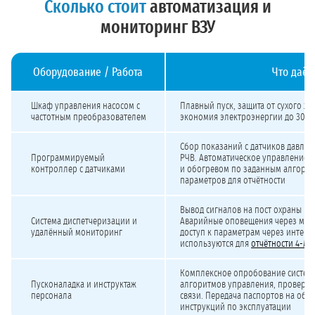
Сколько стоит
автоматизация и
мониторинг ВЗУ
Оборудование / Работа
Что даёт
Стоимость и сроки автоматизации ВЗУ
Шкаф управления насосом с
Плавный пуск, защита от сухого хо
частотным преобразователем
экономия электроэнергии до 30–
Сбор показаний с датчиков давлени
Программируемый
РЧВ. Автоматическое управление 
контроллер с датчиками
и обогревом по заданным алгорит
параметров для отчётности
Вывод сигналов на пост охраны ил
Система диспетчеризации и
Аварийные оповещения через мес
удалённый мониторинг
доступ к параметрам через интерн
используются для
отчётности 4-ЛС 
Комплексное опробование системы
Пусконаладка и инструктаж
алгоритмов управления, проверка
персонала
связи. Передача паспортов на обо
инструкций по эксплуатации