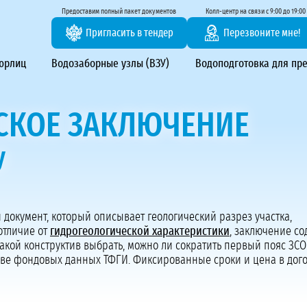
тирование ВЗУ, системы водоподготовки
Предоставим полный пакет документов
Колл-центр на связи с 9:00 до 19:00
Пригласить в тендер
Перезвоните мне!
 юрлиц
Водозаборные узлы (ВЗУ)
Водоподготовка для пр
СКОЕ ЗАКЛЮЧЕНИЕ
у
Предоставим полный пакет документов
Пригласить в тендер
документ, который описывает геологический разрез участка,
отличие от
гидрогеологической характеристики
, заключение с
Колл-центр на связи с 9:00 до 19:00
какой конструктив выбрать, можно ли сократить первый пояс ЗСО
Перезвоните нам
ве фондовых данных ТФГИ. Фиксированные сроки и цена в дого