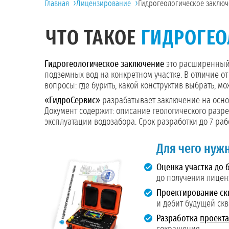
›
›
Главная
Лицензирование
Гидрогеологическое заклю
ЧТО ТАКОЕ
ГИДРОГЕО
Гидрогеологическое заключение
это расширенный 
подземных вод на конкретном участке. В отличие о
вопросы: где бурить, какой конструктив выбрать, м
«ГидроСервис»
разрабатывает заключение на осно
Документ содержит: описание геологического разре
эксплуатации водозабора. Срок разработки до 7 ра
Для чего нуж
Оценка участка до 
до получения лице
Проектирование ск
и дебит будущей ск
Разработка
проекта