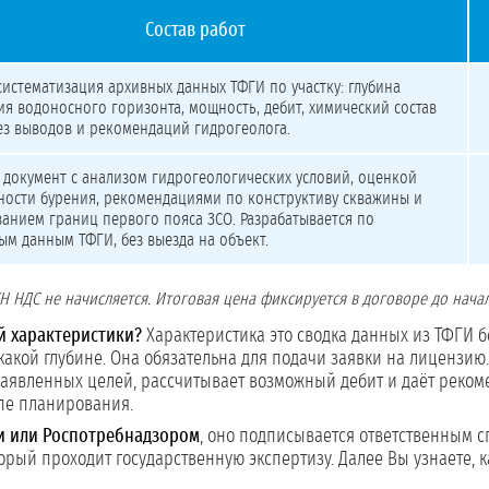
Состав работ
ния
систематизация архивных данных ТФГИ по участку: глубина
ия водоносного горизонта, мощность, дебит, химический состав
ез выводов и рекомендаций гидрогеолога.
документ с анализом гидрогеологических условий, оценкой
ости бурения, рекомендациями по конструктиву скважины и
анием границ первого пояса ЗСО. Разрабатывается по
м данным ТФГИ, без выезда на объект.
 НДС не начисляется. Итоговая цена фиксируется в договоре до начал
й характеристики?
Характеристика это сводка данных из ТФГИ бе
какой глубине. Она обязательна для подачи заявки на лицензию
заявленных целей, рассчитывает возможный дебит и даёт рекоме
апе планирования.
ми или Роспотребнадзором
, оно подписывается ответственным 
торый проходит государственную экспертизу. Далее Вы узнаете,