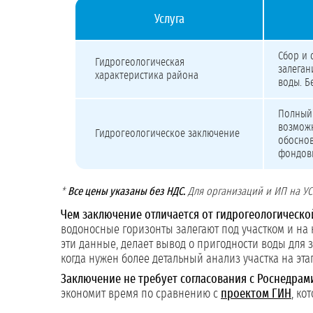
Услуга
Стоимость разработки гидрогеологического заключе
Сбор и 
Гидрогеологическая
залеган
характеристика района
воды. Б
Полный 
возможн
Гидрогеологическое заключение
обоснов
фондовы
*
Все цены указаны без НДС.
Для организаций и ИП на УСН
Чем заключение отличается от гидрогеологическо
водоносные горизонты залегают под участком и на 
эти данные, делает вывод о пригодности воды для 
когда нужен более детальный анализ участка на эт
Заключение не требует согласования с Роснедра
экономит время по сравнению с
проектом ГИН
, ко