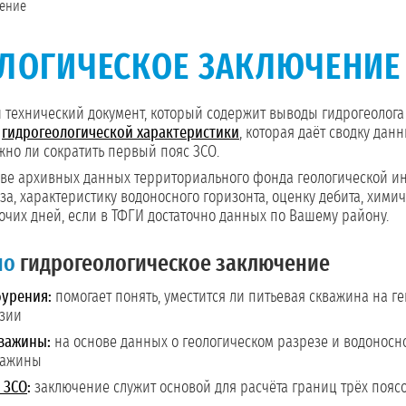
чение
ЛОГИЧЕСКОЕ ЗАКЛЮЧЕНИЕ
технический документ, который содержит выводы гидрогеолога
т
гидрогеологической характеристики
, которая даёт сводку дан
ожно ли сократить первый пояс ЗСО.
ве архивных данных территориального фонда геологической инф
за, характеристику водоносного горизонта, оценку дебита, хим
бочих дней, если в ТФГИ достаточно данных по Вашему району.
но
гидрогеологическое заключение
бурения:
помогает понять, уместится ли питьевая скважина на г
нзии
важины:
на основе данных о геологическом разрезе и водоносно
важины
 ЗСО
:
заключение служит основой для расчёта границ трёх пояс