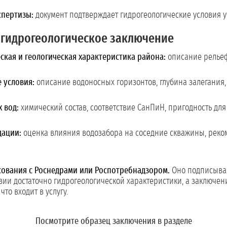
спертизы:
документ подтверждает гидрогеологические условия у
гидрогеологическое заключение
кая и геологическая характеристика района:
описание рельеф
 условия:
описание водоносных горизонтов, глубина залегания,
 вод:
химический состав, соответствие СанПиН, пригодность для
дации:
оценка влияния водозабора на соседние скважины, реко
сования с Роснедрами или Роспотребнадзором.
Оно подписывае
зии достаточно гидрогеологической характеристики, а заключен
то входит в услугу.
Посмотрите образец заключения в разделе