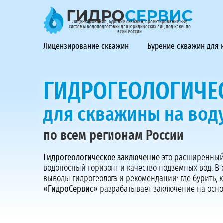
ГидроСервис - лицензирование, бурение скважин, проек
Лицензирование, бурение скважин, проектирование ВЗУ,
системы водоподготовки для юридических лиц под ключ по
всей России
Лицензирование скважин
Бурение скважин для
ГИДРОГЕОЛОГИЧЕ
для скважины на вод
по всем регионам России
Гидрогеологическое заключение
это расширенный 
водоносный горизонт и качество подземных вод. В 
выводы гидрогеолога и рекомендации: где бурить, 
«ГидроСервис»
разрабатывает заключение на осно