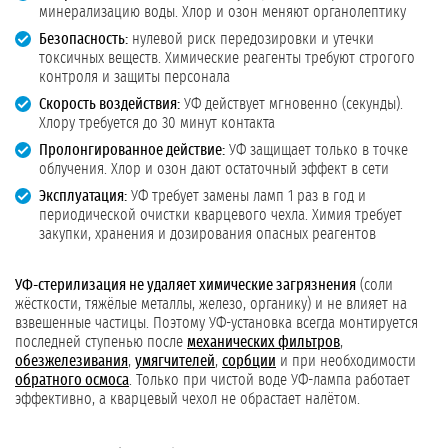
минерализацию воды. Хлор и озон меняют органолептику
Безопасность:
нулевой риск передозировки и утечки
токсичных веществ. Химические реагенты требуют строгого
контроля и защиты персонала
Скорость воздействия:
УФ действует мгновенно (секунды).
Хлору требуется до 30 минут контакта
Пролонгированное действие:
УФ защищает только в точке
облучения. Хлор и озон дают остаточный эффект в сети
Эксплуатация:
УФ требует замены ламп 1 раз в год и
периодической очистки кварцевого чехла. Химия требует
закупки, хранения и дозирования опасных реагентов
УФ-стерилизация не удаляет химические загрязнения
(соли
жёсткости, тяжёлые металлы, железо, органику) и не влияет на
взвешенные частицы. Поэтому УФ-установка всегда монтируется
последней ступенью после
механических фильтров
,
обезжелезивания
,
умягчителей
,
сорбции
и при необходимости
обратного осмоса
. Только при чистой воде УФ-лампа работает
эффективно, а кварцевый чехол не обрастает налётом.