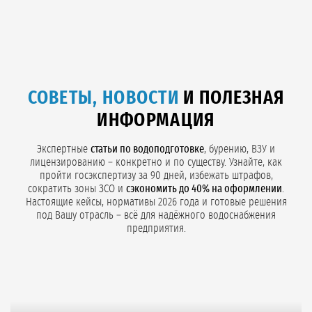
200 000 ₽.
Крупная (свыше 50 м³/ч):
от 600 000 до нескольких млн ₽,
под ключ от 700 000 ₽ (индивидуальный расчёт).
«ГидроСервис»
проектирует и монтирует УФ-установки как часть
комплексного водоснабжения:
лицензирование
,
бурение скважин
,
строительство ВЗУ
и
водоподготовку
. Точную смету рассчитаем
после
анализа Вашей воды
(с определением коэффициента
СОВЕТЫ, НОВОСТИ
И ПОЛЕЗНАЯ
пропускания T10) и технического задания.
Оставьте заявку
, и мы
подготовим коммерческое предложение с фиксацией цены в
ИНФОРМАЦИЯ
договоре.
Экспертные
статьи по водоподготовке
, бурению, ВЗУ и
лицензированию – конкретно и по существу. Узнайте, как
пройти госэкспертизу за 90 дней, избежать штрафов,
сократить зоны ЗСО и
сэкономить до 40% на оформлении
.
Настоящие кейсы, нормативы 2026 года и готовые решения
под Вашу отрасль – всё для надёжного водоснабжения
предприятия.