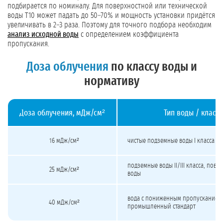
подбирается по номиналу. Для поверхностной или технической
воды T10 может падать до 50–70% и мощность установки придётся
увеличивать в 2–3 раза. Поэтому для точного подбора необходим
анализ исходной воды
с определением коэффициента
пропускания.
Доза облучения
по классу воды и
нормативу
Доза облучения, мДж/см²
Тип воды / класс
Доза облучения УФ-стерилизатора по типу воды, нормативу и применению
16 мДж/см²
чистые подземные воды I класса
подземные воды II/III класса, пове
25 мДж/см²
воды
вода с пониженным пропусканием
40 мДж/см²
промышленный стандарт