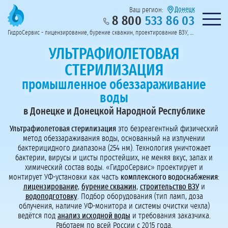
Донецк
Ваш регион:
8 800
533 86 03
Предоставим полный пакет документов
Колл-центр на связи с 9:00 до 19:00
Нужна консульт
оссии
ГидроСервис - лицензирование, бурение скважин, проектирование ВЗУ, системы водоподготовки
Пригласить в тендер
Перезвоните мне!
УЛЬТРАФИОЛЕТОВАЯ
СТЕРИЛИЗАЦИЯ
промышленное обеззараживание
воды
в Донецке и Донецкой Народной Республике
Ультрафиолетовая стерилизация
это безреагентный физический
метод обеззараживания воды, основанный на излучении
бактерицидного диапазона (254 нм). Технология уничтожает
бактерии, вирусы и цисты простейших, не меняя вкус, запах и
химический состав воды. «ГидроСервис» проектирует и
монтирует УФ-установки как часть
комплексного водоснабжения
:
лицензирование
,
бурение скважин
,
строительство ВЗУ
и
водоподготовку
. Подбор оборудования (тип ламп, доза
облучения, наличие УФ-монитора и системы очистки чехла)
ведётся под
анализ исходной воды
и требования заказчика.
Работаем по всей России с 2015 года.