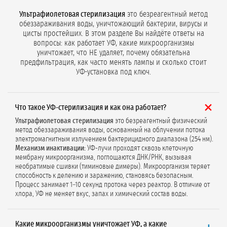
Ультрафиолетовая стерилизация
это безреагентный метод
обеззараживания воды, уничтожающий бактерии, вирусы и
цисты простейших. В этом разделе Вы найдёте ответы на
вопросы: как работает УФ, какие микроорганизмы
уничтожает, что НЕ удаляет, почему обязательна
предфильтрация, как часто менять лампы и сколько стоит
УФ-установка под ключ.
Что такое УФ-стерилизация и как она работает?
Ультрафиолетовая стерилизация
это безреагентный физический
метод обеззараживания воды, основанный на облучении потока
электромагнитным излучением бактерицидного диапазона (254 нм).
Механизм инактивации:
УФ-лучи проходят сквозь клеточную
мембрану микроорганизма, поглощаются ДНК/РНК, вызывая
необратимые сшивки (тиминовые димеры). Микроорганизм теряет
способность к делению и заражению, становясь безопасным.
Процесс занимает 1–10 секунд протока через реактор. В отличие от
хлора, УФ не меняет вкус, запах и химический состав воды.
Какие микроорганизмы уничтожает УФ, а какие