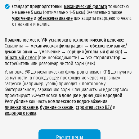
Стандарт предподготовки:
механический фильтр
тонкостью
не менее 5 мкм (оптимально 1–5 мкм). Желательно также
умягчение
и
обезжелезивание
для защиты кварцевого чехла
от накипи и налёта
Правильное место УФ-установки в технологической цепочке:
Скважина →
механическая фильтрация
→
обезжелезивание/
деманганация
→
умягчение
→
сорбция (угольный фильтр)
→
обратный осмос
(при необходимости) →
УФ-стерилизатор
→
потребитель или резервуар чистой воды (РЧВ).
Установка УФ до механических фильтров снижает КПД до нуля из-
за мутности, а последующее прохождение через «грязные»
загрузки (например, уголь) приводит к повторному
бактериальному заражению воды. Специалисты «ГидроСервис»
проектируют УФ-установки
в Донецке и Донецкой Народной
Республике
как часть
комплексного водоснабжения
:
лицензирование
,
бурение скважин
,
строительство ВЗУ
и
водоподготовка
.
Расчет цены