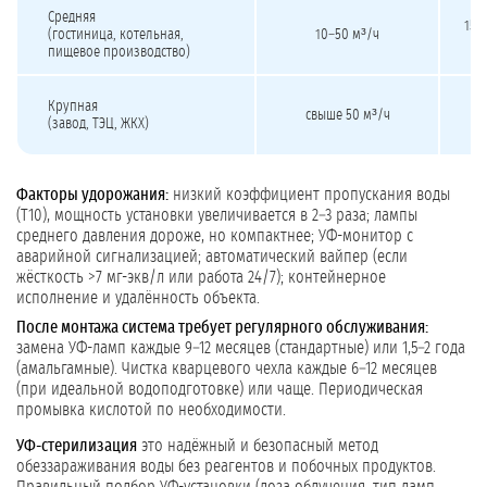
Средняя
150
(гостиница, котельная,
10–50 м³/ч
пищевое производство)
Крупная
свыше 50 м³/ч
(завод, ТЭЦ, ЖКХ)
не
Факторы удорожания:
низкий коэффициент пропускания воды
(T10), мощность установки увеличивается в 2–3 раза; лампы
среднего давления дороже, но компактнее; УФ-монитор с
аварийной сигнализацией; автоматический вайпер (если
жёсткость >7 мг-экв/л или работа 24/7); контейнерное
исполнение и удалённость объекта.
После монтажа система требует регулярного обслуживания:
замена УФ-ламп каждые 9–12 месяцев (стандартные) или 1,5–2 года
(амальгамные). Чистка кварцевого чехла каждые 6–12 месяцев
(при идеальной водоподготовке) или чаще. Периодическая
промывка кислотой по необходимости.
УФ-стерилизация
это надёжный и безопасный метод
обеззараживания воды без реагентов и побочных продуктов.