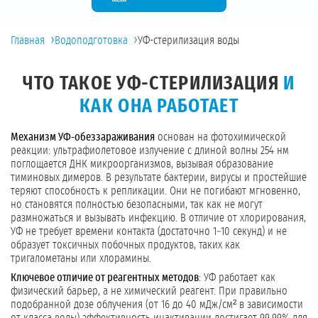
›
›
Главная
Водоподготовка
УФ-стерилизация воды
ЧТО ТАКОЕ УФ-СТЕРИЛИЗАЦИЯ
И
КАК ОНА РАБОТАЕТ
Механизм УФ-обеззараживания
основан на фотохимической
реакции: ультрафиолетовое излучение с длиной волны 254 нм
поглощается ДНК микроорганизмов, вызывая образование
тиминовых димеров. В результате бактерии, вирусы и простейшие
теряют способность к репликации. Они не погибают мгновенно,
но становятся полностью безопасными, так как не могут
размножаться и вызывать инфекцию. В отличие от хлорирования,
УФ не требует времени контакта (достаточно 1–10 секунд) и не
образует токсичных побочных продуктов, таких как
тригалометаны или хлорамины.
Ключевое отличие от реагентных методов
: УФ работает как
физический барьер, а не химический реагент. При правильно
подобранной дозе облучения (от 16 до 40 мДж/см² в зависимости