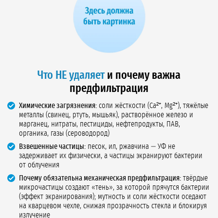
Что НЕ удаляет
и почему важна
предфильтрация
Химические загрязнения:
соли жёсткости (Ca²⁺, Mg²⁺), тяжёлые
металлы (свинец, ртуть, мышьяк), растворённое железо и
марганец, нитраты, пестициды, нефтепродукты, ПАВ,
органика, газы (сероводород)
Взвешенные частицы:
песок, ил, ржавчина — УФ не
задерживает их физически, а частицы экранируют бактерии
от облучения
Почему обязательна механическая предфильтрация:
твёрдые
микрочастицы создают «тень», за которой прячутся бактерии
(эффект экранирования); мутность и соли жёсткости оседают
на кварцевом чехле, снижая прозрачность стекла и блокируя
излучение