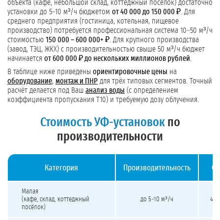
объекта (кафе, небольшой склад, коттеджный посёлок) достаточно
установки до 5–10 м³/ч бюджетом
от 40 000 до 150 000 ₽
. Для
среднего предприятия (гостиница, котельная, пищевое
производство) потребуется профессиональная система 10–50 м³/ч
стоимостью
150 000 – 600 000+ ₽
. Для крупного производства
(завод, ТЭЦ, ЖКХ) с производительностью свыше 50 м³/ч бюджет
начинается
от 600 000 ₽ до нескольких миллионов рублей
.
В таблице ниже приведены
ориентировочные цены
на
оборудование
,
монтаж и ПНР
для трёх типовых сегментов. Точный
расчёт делается под Ваш
анализ воды
(с определением
коэффициента пропускания T10) и требуемую дозу облучения.
Стоимость УФ-установок
по
производительности
Категория
Производительность
Об
Стоимость УФ-стерилизаторов воды под ключ
Малая
(кафе, склад, коттеджный
до 5–10 м³/ч
40 
посёлок)