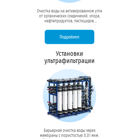
Очистка воды на активированном угле
от органических соединений, хлора,
нефтепродуктов, пестицидов.
Устраняет посторонние привкусы и
запахи, защищает мембраны осмоса
от окисления.
Подробнее
Установки
ультрафильтрации
Барьерная очистка воды через
мембраны с пористостью 0,01 мкм.