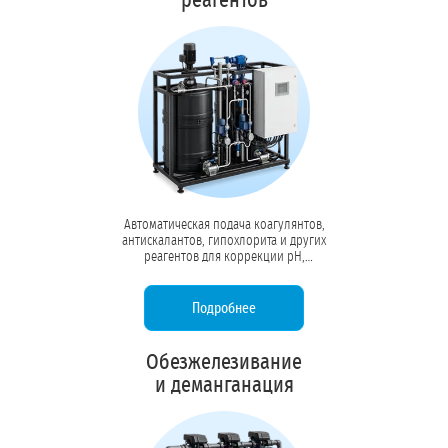
реагентов
Автоматическая подача коагулянтов,
антискалантов, гипохлорита и других
реагентов для коррекции pH,
предотвращения накипи и
обеззараживания. Точный контроль
дозировки насосами-дозаторами.
Подробнее
Обезжелезивание
и деманганация