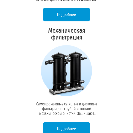
удаленных объектов, вахтовых
поселков и производств без
капитальных зданий.
Подробнее
Механическая
фильтрация
Самопромывные сетчатые и дисковые
фильтры для грубой и тонкой
механической очистки. Защищают
насосы, форсунки и чувствительное
оборудование от абразивного износа
и засоров.
Подробнее