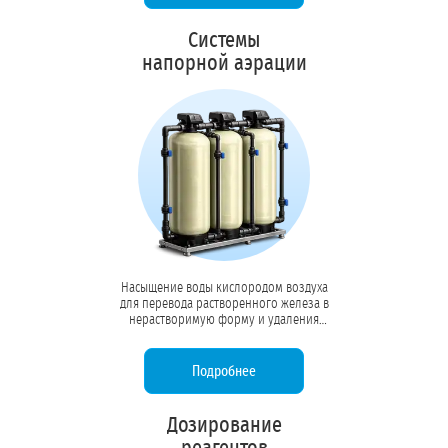
Системы
напорной аэрации
Насыщение воды кислородом воздуха
для перевода растворенного железа в
нерастворимую форму и удаления
летучих газов (сероводород, радон).
Первый этап комплексной очистки
скважинной воды.
Подробнее
Дозирование