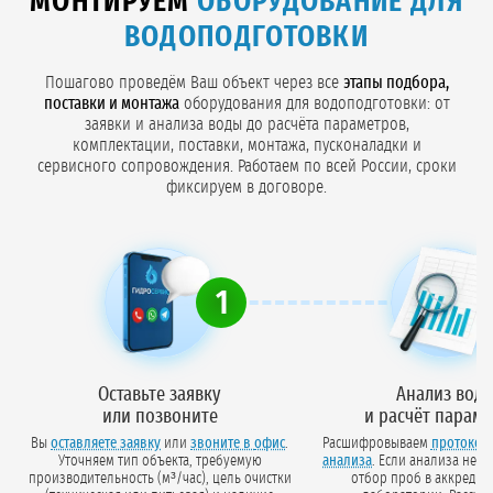
МОНТИРУЕМ
ОБОРУДОВАНИЕ ДЛЯ
ВОДОПОДГОТОВКИ
Пошагово проведём Ваш объект через все
этапы подбора,
поставки и монтажа
оборудования для водоподготовки: от
заявки и анализа воды до расчёта параметров,
комплектации, поставки, монтажа, пусконаладки и
сервисного сопровождения. Работаем по всей России, сроки
фиксируем в договоре.
1
Оставьте заявку
Анализ вод
или позвоните
и расчёт парам
Вы
оставляете заявку
или
звоните в офис
.
Расшифровываем
протокол
Уточняем тип объекта, требуемую
анализа
. Если анализа нет — организуем
производительность (м³/час), цель очистки
отбор проб в аккредит