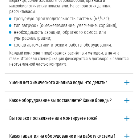
марганца, солей жесткости, сероводорода, органики и
микробиологические показатели. На основе этих данных
рассчитываем:
требуемую производительность системы (м³/час);
тип загрузок (обезжелезивание, умягчение, сорбция);
необходимость аэрации, обратного осмоса или
ультрафильтрации;
состав автоматики и режим работы оборудования.
Каждый компонент подбирается расчётным методом, а не «на
глаз». Итоговая спецификация фиксируется в договоре и является
неотъемлемой частью контракта.
У меня нет химического анализа воды. Что делать?
Мы организуем отбор проб и исследование воды в
аккредитованной лаборатории.
Для этого:
Какое оборудование вы поставляете? Какие бренды?
выезжает специалист либо мы отправляем набор для
Мы поставляем оборудование только проверенных
самостоятельного отбора проб с инструкцией;
производителей для промышленной водоподготовки:
пробы доставляются в лабораторию для расширенного
Вы только поставляете или монтируете тоже?
Клапаны управления:
Runxin, Clack, Autotrol;
химического анализа (до 54 показателей);
Мы работаем по единому
договору подряда
: подбор, поставка,
Мембраны для обратного осмоса и ультрафильтрации:
Dow,
по готовности протокола наши технологи расшифровывают
монтаж и пусконаладка.
Такой подход исключает расхождения
Hydranautics;
результаты и подбирают оборудование.
Какая гарантия на оборудование и на работу системы?
между проектом и реализацией. Вы получаете работающую систему