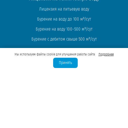
Лицензия на питьевую воду
Бурение на воду до 100 м³/сут
Бурение на воду 100–500 м³/сут
Бурение с дебитом свыше 500 м³/сут
Мы используем файлы cookie для улучшения работы сайта
Подробнее
Проектирование ВЗУ
Принять
Строительство ВЗУ
Автоматизация и диспетчеризация
Монтаж водоподготовки (ПНР)
Химический анализ воды
Экспертные статьи
Частые вопросы