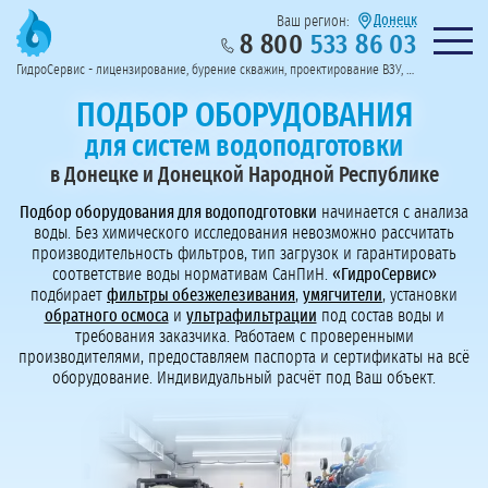
Донецк
Ваш регион:
8 800
533 86 03
Предоставим полный пакет документов
Колл-центр на связи с 9:00 до 19:00
Нужна консульт
оссии
ГидроСервис - лицензирование, бурение скважин, проектирование ВЗУ, системы водоподготовки
Пригласить в тендер
Перезвоните мне!
ПОДБОР ОБОРУДОВАНИЯ
для систем водоподготовки
в Донецке и Донецкой Народной Республике
Подбор оборудования для водоподготовки
начинается с анализа
воды. Без химического исследования невозможно рассчитать
производительность фильтров, тип загрузок и гарантировать
соответствие воды нормативам СанПиН.
«ГидроСервис»
подбирает
фильтры обезжелезивания
,
умягчители
, установки
обратного осмоса
и
ультрафильтрации
под состав воды и
требования заказчика. Работаем с проверенными
производителями, предоставляем паспорта и сертификаты на всё
оборудование. Индивидуальный расчёт под Ваш объект.