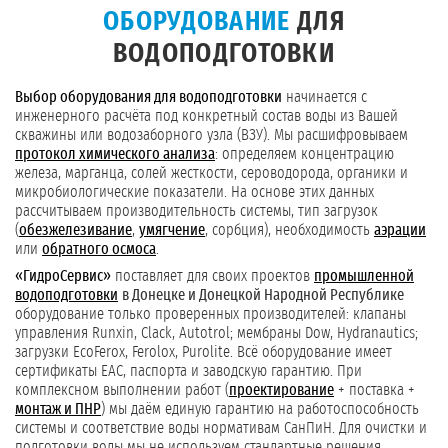
ОБОРУДОВАНИЕ
ДЛЯ
ВОДОПОДГОТОВКИ
Выбор оборудования для водоподготовки
начинается с
инженерного расчёта под конкретный состав воды из Вашей
скважины или водозаборного узла (ВЗУ). Мы расшифровываем
протокол химического анализа
: определяем концентрацию
железа, марганца, солей жесткости, сероводорода, органики и
микробиологические показатели. На основе этих данных
рассчитываем производительность системы, тип загрузок
(
обезжелезивание
,
умягчение
, сорбция), необходимость
аэрации
или
обратного осмоса
.
«ГидроСервис»
поставляет для своих проектов
промышленной
водоподготовки
в Донецке и Донецкой Народной Республике
оборудование только проверенных производителей: клапаны
управления Runxin, Clack, Autotrol; мембраны Dow, Hydranautics;
загрузки EcoFerox, Ferolox, Purolite. Всё оборудование имеет
сертификаты ЕАС, паспорта и заводскую гарантию. При
комплексном выполнении работ (
проектирование
+ поставка +
монтаж и ПНР
) мы даём единую гарантию на работоспособность
системы и соответствие воды нормативам СанПиН. Для очистки и
подготовки воды мы не используем стандартные решения.