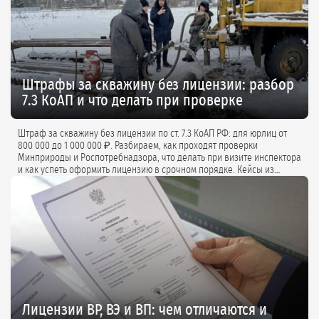
Штрафы за скважину без лицензии: разбор
7.3 КоАП и что делать при проверке
Штраф за скважину без лицензии по ст. 7.3 КоАП РФ: для юрлиц от
800 000 до 1 000 000 ₽. Разбираем, как проходят проверки
Минприроды и Роспотребнадзора, что делать при визите инспектора
и как успеть оформить лицензию в срочном порядке. Кейсы из
практики и советы экспертов.
Лицензии ВР, ВЭ и ВП: чем отличаются и