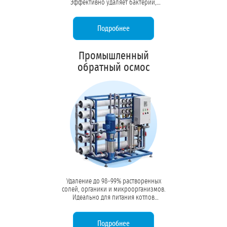
Эффективно удаляет бактерии,
вирусы, коллоидные частицы и
высокомолекулярную органику без
изменения минерального состава.
Подробнее
Промышленный
обратный осмос
Удаление до 98–99% растворенных
солей, органики и микроорганизмов.
Идеально для питания котлов
высокого давления, линий розлива
напитков и технологических
процессов, требующих воды высокой
Подробнее