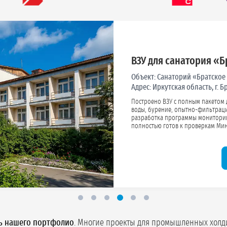
ВЗУ для мраморного 
Объект:
Карьер по обработ
Адрес:
Челябинская область,
Реализовано проектирование и 
выполнены бурение, обустройство и лицензирование скважины для технических нужд.
Подготовлены паспорт скважины, программа мониторинга и весь необходимый ком
ть нашего портфолио
. Многие проекты для промышленных холд