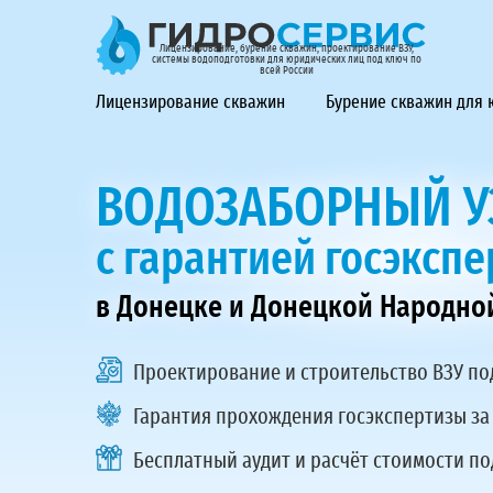
ГидроСервис - лицензирование, бурение скважин, проек
Лицензирование, бурение скважин, проектирование ВЗУ,
системы водоподготовки для юридических лиц под ключ по
всей России
Лицензирование скважин
Бурение скважин для
ВОДОЗАБОРНЫЙ УЗ
с гарантией госэксп
в Донецке и Донецкой Народно
Проектирование и строительство ВЗУ
по
Гарантия прохождения госэкспертизы за
Бесплатный аудит и расчёт стоимости по