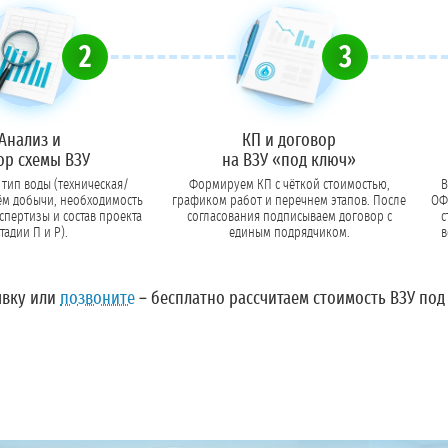
2
3
Анализ и
КП и договор
ор схемы ВЗУ
на ВЗУ «под ключ»
тип воды (техническая/
Формируем КП с чёткой стоимостью,
В
ём добычи, необходимость
графиком работ и перечнем этапов. После
ОФР
ы и состав проекта
согласования подписываем договор с
с
стадии П и Р).
единым подрядчиком.
в
явку
или
позвоните
– бесплатно рассчитаем стоимость ВЗУ под