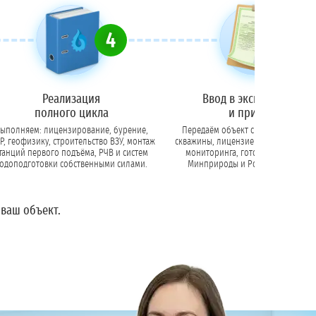
4
5
Реализация
Ввод в эксплуатацию
полного цикла
и приёмка
ыполняем: лицензирование, бурение,
Передаём объект с актами, паспор
, геофизику, строительство ВЗУ, монтаж
скважины, лицензией, ЗСО и прогр
танций первого подъёма, РЧВ и систем
мониторинга, готоыми к проверкам
одоподготовки собственными силами.
Минприроды и Роспотребнадзор
 ваш объект.