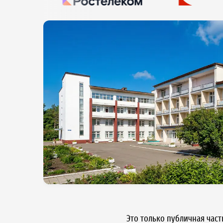
охранение
т
Это только публичная час