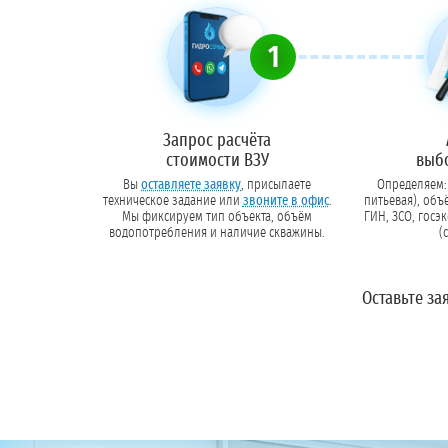
1
Запрос расчёта
стоимости ВЗУ
выб
Вы
оставляете заявку
, присылаете
Определяем: 
техническое задание или
звоните в офис
.
питьевая), объ
Мы фиксируем тип объекта, объём
ГИН, ЗСО, госэкспертиз
водопотребления и наличие скважины.
(
Оставьте за