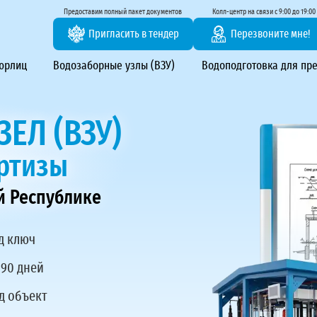
тирование ВЗУ, системы водоподготовки
Предоставим полный пакет документов
Колл-центр на связи с 9:00 до 19:00
Пригласить в тендер
Перезвоните мне!
 юрлиц
Водозаборные узлы (ВЗУ)
Водоподготовка для пр
ЕЛ (ВЗУ)
ертизы
й Республике
д ключ
 90 дней
д объект