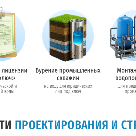
Предоставим полный пакет документов
Пригласить в тендер
Колл-центр на связи с 9:00 до 19:00
Перезвоните нам
 лицензии
Бурение промышленных
Монтаж
ключ»
скважин
водопо
ической и
на воду для юридических
для пред
ой воды
лиц под ключ
произ
СТИ
ПРОЕКТИРОВАНИЯ И СТ