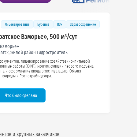
Бурение
Лицензирование
ВЗУ
Промышленность
карьера, до 100 м³/сут
ке мрамора
 Карталинский район, с. Еленинка
строительство ВЗУ с полным пакетом документов:
плект
документов для легальной эксплуатации без рисков штрафов.
Подробнее
ингов и крупных заказчиков