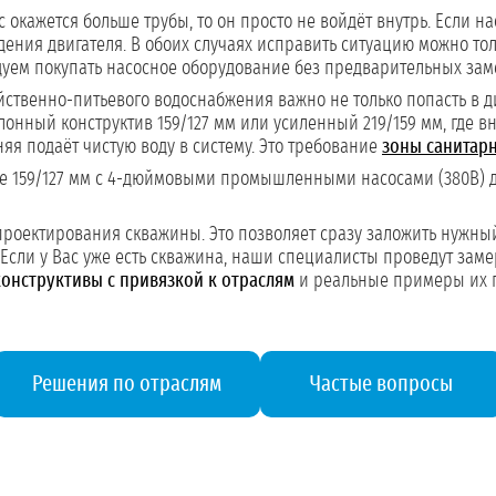
 окажется больше трубы, то он просто не войдёт внутрь. Если на
ждения двигателя. В обоих случаях исправить ситуацию можно то
уем покупать насосное оборудование без предварительных заме
йственно-питьевого водоснабжения важно не только попасть в д
лонный конструктив 159/127 мм или усиленный 219/159 мм, где 
я подаёт чистую воду в систему. Это требование
зоны санитарн
е 159/127 мм с 4-дюймовыми промышленными насосами (380В) 
проектирования скважины. Это позволяет сразу заложить нужный
т. Если у Вас уже есть скважина, наши специалисты проведут за
конструктивы с привязкой к отраслям
и реальные примеры их 
Решения по отраслям
Частые вопросы