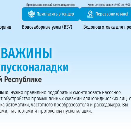
тирование ВЗУ, системы водоподготовки
Предоставим полный пакет документов
Колл-центр на связи с 9:00 до 19:00
Пригласить в тендер
Перезвоните мне!
 юрлиц
Водозаборные узлы (ВЗУ)
Водоподготовка для пр
КВАЖИНЫ
о пусконаладки
й Республике
Предоставим полный пакет документов
Пригласить в тендер
льно
, нужно правильно подобрать и смонтировать насосное
ет обустройство промышленных скважин для юридических лиц: о
Колл-центр на связи с 9:00 до 19:00
жа автоматики, частотного преобразователя и расходомера. Вы
Перезвоните нам
тами, паспортами и протоколом пусконаладки.