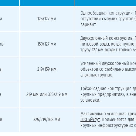
ва скважины под разные объёмы водопотребления
Однообсадная конструкция. 
а
125/127 мм
отсутствии сыпучих грунтов 
вариант.
Двухколонный конструктив. 
ов
159/127 мм
питьевой воды
, когда нужно
трубу 127 мм входит только 
Усиленный двухколонный ко
в
219/159 мм
объектов со стабильно высо
сложных грунтах.
Трёхобсадная конструкция д
в
219 мм или 325/219 мм
крупных предприятиях, в эн
установки.
Максимально усиленная трё
в
325/219/168 мм
500 м³/сут
. Применяется для
крупных инфраструктурных о