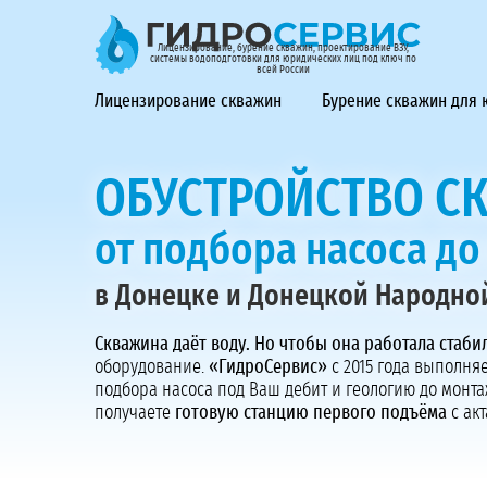
ГидроСервис - лицензирование, бурение скважин, проек
Лицензирование, бурение скважин, проектирование ВЗУ,
системы водоподготовки для юридических лиц под ключ по
всей России
Лицензирование скважин
Бурение скважин для
ОБУСТРОЙСТВО С
от подбора насоса д
в Донецке и Донецкой Народно
Скважина даёт воду. Но чтобы она работала стаби
оборудование.
«ГидроСервис»
с 2015 года выполня
подбора насоса под Ваш дебит и геологию до монта
получаете
готовую станцию первого подъёма
с ак