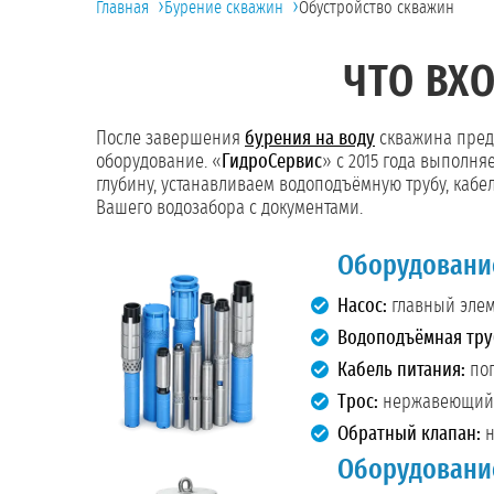
›
›
Главная
Бурение скважин
Обустройство скважин
ЧТО ВХ
После завершения
бурения на воду
скважина предс
оборудование. «
ГидроСервис
» с 2015 года выполн
глубину, устанавливаем водоподъёмную трубу, кабе
Вашего водозабора с документами.
Оборудовани
Насос:
главный элеме
Водоподъёмная тру
Кабель питания:
пог
Трос:
нержавеющий и
Обратный клапан:
н
Оборудовани