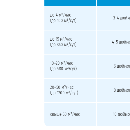
Пять типовых сочетаний насоса и конструкти
до 4 м³/час
3–4 дюйм
(до 100 м³/сут)
до 15 м³/час
4–5 дюйм
(до 360 м³/сут)
10–20 м³/час
6 дюймо
(до 480 м³/сут)
20–50 м³/час
8 дюймо
(до 1200 м³/сут)
свыше 50 м³/час
10 дюймо