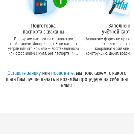
1
Подготовка
Заполнение
паспорта скважины
учётной карто
Проверяем паспорт на соответствие
Заполняем форму по приказ
требованиям Минприроды. Если паспорт
в трёх экземплярах. Ук
утерян или его не было — восстанавливаем
координаты скважины, 
или оформляем с нуля. Без паспорта ТФГИ
конструкцию, дебит, водонос
не примет документы.
данные владельц
Оставьте заявку
или
позвоните
, мы подскажем, с какого
шага Вам лучше начать и возьмём процедуру на себя под
ключ.