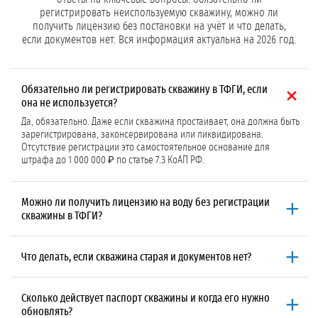
регистрировать неиспользуемую скважину, можно ли
получить лицензию без постановки на учёт и что делать,
если документов нет. Вся информация актуальна на 2026 год.
Обязательно ли регистрировать скважину в ТФГИ, если
она не используется?
Да, обязательно. Даже если скважина простаивает, она должна быть
зарегистрирована, законсервирована или ликвидирована.
Отсутствие регистрации это самостоятельное основание для
штрафа до 1 000 000 ₽ по статье 7.3 КоАП РФ.
Можно ли получить лицензию на воду без регистрации
скважины в ТФГИ?
Да. Для подачи заявки на
лицензию
достаточно справки о приёме
документов в ТФГИ. Регистрационный номер может быть присвоен
Что делать, если скважина старая и документов нет?
позже, что не задерживает процесс лицензирования. Но без самой
регистрации лицензию не выдадут.
Проводим
гидрогеологическое обследование
: замеряем глубину и
уровни, выполняем геофизику, откачку и химический анализ воды.
Сколько действует паспорт скважины и когда его нужно
По результатам восстанавливаем паспорт скважины и ставим её на
обновлять?
учёт в ТФГИ. Это занимает от 14 дней, скважина становится