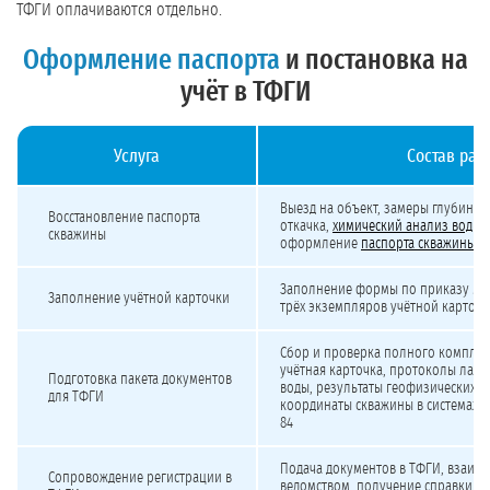
ТФГИ оплачиваются отдельно.
Оформление паспорта
и постановка на
учёт в ТФГИ
Услуга
Состав раб
Стоимость оформления паспорта скважины и постановки на учёт в ТФГИ
Выезд на объект, замеры глубины 
Восстановление паспорта
откачка,
химический анализ воды
,
скважины
оформление
паспорта скважины
Заполнение формы по приказу Ми
Заполнение учётной карточки
трёх экземпляров учётной карточк
Сбор и проверка полного комплект
учётная карточка, протоколы лаб
Подготовка пакета документов
воды, результаты геофизических и
для ТФГИ
координаты скважины в системах ГС
84
Подача документов в ТФГИ, взаимо
Сопровождение регистрации в
ведомством, получение справки о 