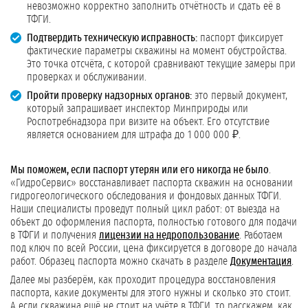
невозможно корректно заполнить отчётность и сдать её в
ТФГИ.
Подтвердить техническую исправность:
паспорт фиксирует
фактические параметры скважины на момент обустройства.
Это точка отсчёта, с которой сравнивают текущие замеры при
проверках и обслуживании.
Пройти проверку надзорных органов:
это первый документ,
который запрашивает инспектор Минприроды или
Роспотребнадзора при визите на объект. Его отсутствие
является основанием для штрафа до 1 000 000 ₽.
Мы поможем, если паспорт утерян или его никогда не было
.
«ГидроСервис» восстанавливает паспорта скважин на основании
гидрогеологического обследования и фондовых данных ТФГИ.
Наши специалисты проведут полный цикл работ: от выезда на
объект до оформления паспорта, полностью готового для подачи
в ТФГИ и получения
лицензии на недропользование
. Работаем
под ключ по всей России, цена фиксируется в договоре до начала
работ. Образец паспорта можно скачать в разделе
Документация
.
Далее мы разберём, как проходит процедура восстановления
паспорта, какие документы для этого нужны и сколько это стоит.
А если скважина ещё не стоит на учёте в ТФГИ, то расскажем, как