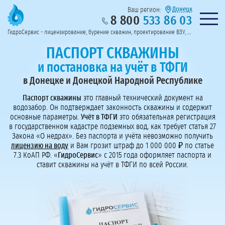
Донецк
Ваш регион:
8 800
533 86 03
Предоставим полный пакет документов
Колл-центр на связи с 9:00 до 19:00
Нужна консульт
оссии
ГидроСервис - лицензирование, бурение скважин, проектирование ВЗУ, системы водоподготовки
Пригласить в тендер
Перезвоните мне!
ПАСПОРТ СКВАЖИНЫ
и постановка на учёт в ТФГИ
в Донецке и Донецкой Народной Республике
Паспорт скважины
это главный технический документ на
водозабор. Он подтверждает законность скважины и содержит
основные параметры.
Учёт в ТФГИ
это обязательная регистрация
в государственном кадастре подземных вод, как требует статья 27
Закона «О недрах». Без паспорта и учёта невозможно получить
лицензию на воду
и Вам грозит штраф до 1 000 000 ₽ по статье
7.3 КоАП РФ. «
ГидроСервис
» с 2015 года оформляет паспорта и
ставит скважины на учёт в ТФГИ по всей России.