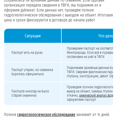
сохранились ли архивные данные по скважине. Если буровая
организация передала сведения в ТФГИ, мы поднимем их и
оформим дубликат. Если данных нет, проведём полное
гидрогеологическое обследование с выездом на объект. Итоговая
цена и сроки фиксируются в договоре до начала работ.
Ситуация
Что делае
Три типовые ситуации получения или восстановления паспорта скважины
Проверяем паспорт на соответств
Паспорт есть на руках
Минприроды. Если всё в порядке, т
постановке на учёт в ТФГИ
Поднимаем архивные данные буро
Паспорт утерян, но скважина
ТФГИ. Сверяем фактические парам
бурилась официально
глубину, конструкцию, дебит. Офо
Проводим полное гидрогеологиче
Паспорта никогда не было
выезд на объект, замеры глубины 
(старая скважина)
откачку,
химический анализ воды
.
оформляем паспорт
Полное
гидрогеологическое обследование
занимает от 14 дней.