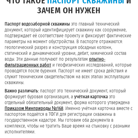
ЧТО ТАКОЕ
ПАСПОРТ СКВАЖИНЫ
И
ЗАЧЕМ ОН НУЖЕН
Паспорт водозаборной скважины
это главный технический
документ, который идентифицирует скважину как сооружение,
подтверждает её соответствие проекту и фиксирует фактические
параметры на момент обустройства. В паспорте отражаются:
геологический разрез и конструкция обсадных колонн,
статический и динамический уровни, дебит, химический состав
воды. Эти данные получают по результатам
опытно-
фильтрационных работ
и геофизических исследований, которые
проводятся после бурения. Паспорт не имеет срока действия и
служит техническим свидетельством на всех этапах эксплуатации
скважины.
Важно различать:
паспорт это технический документ, который
формирует буровая организация, а
учётная карточка
это
отдельный обязательный документ, форма которого утверждена
Приказом Минприроды №168
. Именно учётная карточка вместе с
паспортом подаётся в ТФГИ для регистрации скважины в
государственном кадастре. Мы готовим оба документа в
комплексе, чтобы не тратить Ваше время на стыковку с разными
исполнителями.