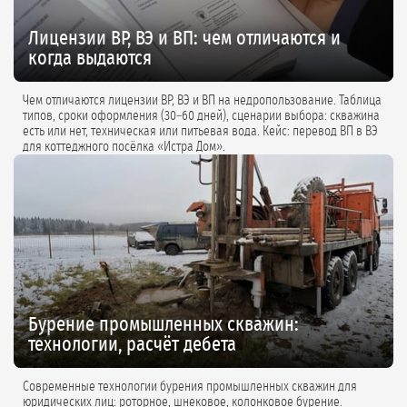
Лицензии ВР, ВЭ и ВП: чем отличаются и
когда выдаются
Чем отличаются лицензии ВР, ВЭ и ВП на недропользование. Таблица
типов, сроки оформления (30–60 дней), сценарии выбора: скважина
есть или нет, техническая или питьевая вода. Кейс: перевод ВП в ВЭ
для коттеджного посёлка «Истра Дом».
Бурение промышленных скважин:
технологии, расчёт дебета
Современные технологии бурения промышленных скважин для
юридических лиц: роторное, шнековое, колонковое бурение.